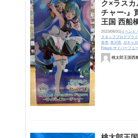
ク×ラスカル」
チャー-』
王国 西船
2023/08/31|
イベント
スタッフブログ
プライ
谷市
,
市川市
,
ガチャガ
Figure-サイバーフュ
桃太郎王国西
桃太郎王国