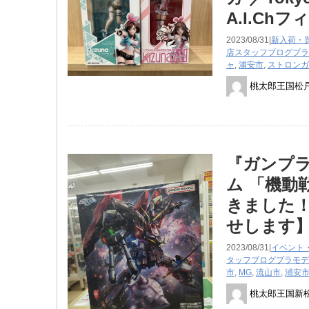
A.I.Ch
2023/08/31|
新入荷・
店スタッフブログ
プラ
ャ
,
浦安市
,
ストロンガ
桃太郎王国松
『ガンプラ 1
ム ​「機
きました！
せします
2023/08/31|
イベント
タッフブログ
プラモデ
市
,
MG
,
流山市
,
浦安
桃太郎王国新