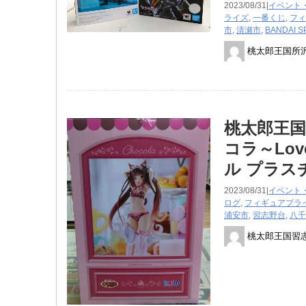
2023/08/31|
イベント
ライズ
,
一番くじ
,
フィ
市
,
清瀬市
,
BANDAI ​S
桃太郎王国所
桃太郎王国
コラ～Lovel
ル ​プラ
2023/08/31|
イベント
ログ
,
フィギュア
プラ
浦安市
,
習志野台
,
八千
桃太郎王国習