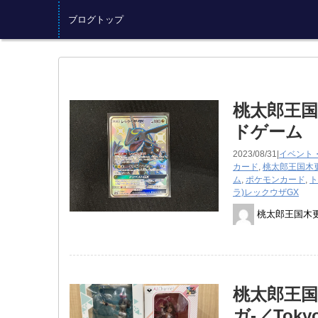
ブログトップ
桃太郎王国
ドゲーム 2
2023/08/31|
イベント
カード
,
桃太郎王国木
ム
,
ポケモンカード
,
ト
ラ)レックウザGX
桃太郎王国木
桃太郎王国
ガ‐／Tokyo