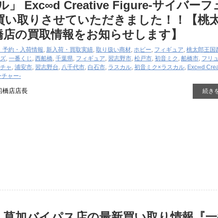
 ​Exc∞d ​Creative ​Figure-サイバー
買い取りさせていただきました！！【桃
橋店の買取情報をお知らせします】
・予約・入荷情報
,
新入荷・買取実績
,
取り扱い商材
,
ホビー
,
フィギュア
,
桃太郎王国
ズ
,
一番くじ
,
西船橋
,
千葉県
,
フィギュア
,
習志野市
,
松戸市
,
初音ミク
,
船橋市
,
フリ
チャ
,
浦安市
,
習志野台
,
八千代市
,
白石市
,
ラスカル
,
初音ミク×ラスカル
,
Exc∞d ​Creat
ーチャー-
船橋店店長
続き
 草加バイパス店の最新買い取り情報『一