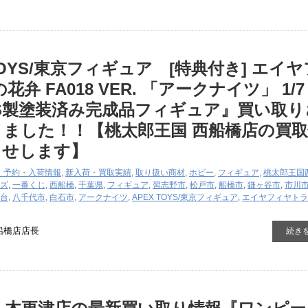
​TOYS/東京フィギュア [特典付き] ​エイ
弁 ​FA018 ​VER. ​「アークナイツ」 ​1/7 
BS製塗装済み完成品フィギュア』買い取り
ました！！【桃太郎王国 西船橋店の買
らせします】
・予約・入荷情報
,
新入荷・買取実績
,
取り扱い商材
,
ホビー
,
フィギュア
,
桃太郎王国
ズ
,
一番くじ
,
西船橋
,
千葉県
,
フィギュア
,
習志野市
,
松戸市
,
船橋市
,
鎌ヶ谷市
,
市川
台
,
八千代市
,
白石市
,
アークナイツ
,
APEX ​TOYS/東京フィギュア
,
エイヤフィヤトラ
船橋店店長
続き