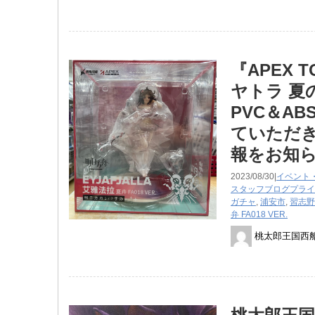
『APEX 
ヤトラ ​夏の花
PVC＆A
ていただき
報をお知
2023/08/30|
イベント
スタッフブログ
プライ
ガチャ
,
浦安市
,
習志野
弁 ​FA018 ​VER.
桃太郎王国西