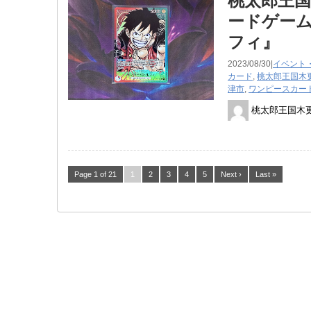
桃太郎王国
ードゲーム 
フィ』
2023/08/30|
イベント
カード
,
桃太郎王国木
津市
,
ワンピースカー
桃太郎王国木
Page 1 of 21
1
2
3
4
5
Next ›
Last »