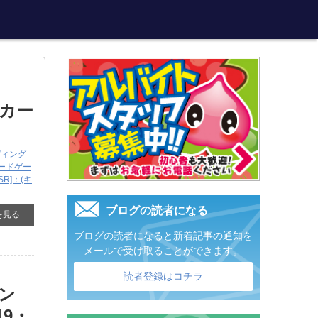
カー
ディング
ードゲー
SSR]：(キ
ブログの読者になる
を見る
ブログの読者になると新着記事の通知を
メールで受け取ることができます。
読者登録はコチラ
ン
019・