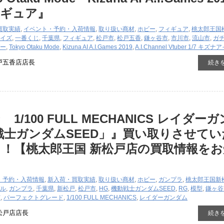
フィギュア』
買取実績
,
イベント・予約・入荷情報
,
取り扱い商材
,
ホビー
,
フィギュア
,
桃太郎王国
イズ
,
一番くじ
,
千葉県
,
フィギュア
,
松戸市
,
松戸五香
,
鎌ヶ谷市
,
市川市
,
流山市
,
ガ
ー
,
Tokyo Otaku Mode
,
Kizuna AI A.I.Games 2019
,
A.I.Channel Vtuber 1/7 キズナ
戸五香店店長
続き
/100 ​FULL ​MECHANICS ​レイダー
動戦士ガンダムSEED」』買い取りさせて
！【桃太郎王国 新松戸店の買取情報をお
】
・予約・入荷情報
,
新入荷・買取実績
,
取り扱い商材
,
ホビー
,
ガンプラ
,
桃太郎王国新
ル
,
ガンプラ
,
千葉県
,
新松戸
,
松戸市
,
HG
,
機動戦士ガンダムSEED
,
RG
,
模型
,
鎌ヶ谷
市
,
パーフェクトグレード
,
1/100 ​FULL ​MECHANICS
,
レイダーガンダム
松戸店店長
続き