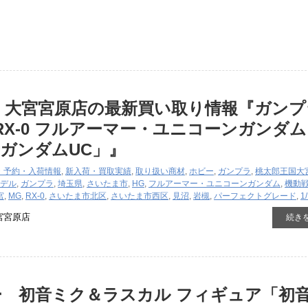
国 大宮宮原店の最新買い取り情報『ガン
RG ​RX-0 ​フルアーマー・ユニコーンガンダム 
ガンダムUC」』
・予約・入荷情報
,
新入荷・買取実績
,
取り扱い商材
,
ホビー
,
ガンプラ
,
桃太郎王国大
デル
,
ガンプラ
,
埼玉県
,
さいたま市
,
HG
,
フルアーマー・ユニコーンガンダム
,
機動
宮
,
MG
,
RX-0
,
さいたま市北区
,
さいたま市西区
,
見沼
,
岩槻
,
パーフェクトグレード
,
1
宮宮原店
続き
 初音ミク＆ラスカル ​フィギュア「初