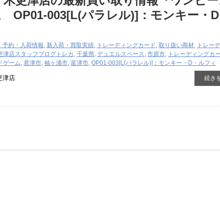
 木更津店の最新買い取り情報『ワンピー
OP01-003[L(パラレル)]：モンキー・
・予約・入荷情報
,
新入荷・買取実績
,
トレーディングカード
,
取り扱い商材
,
トレー
更津店スタッフブログ
トレカ
,
千葉県
,
デュエルスペース
,
市原市
,
トレーディングカ
ドゲーム
,
君津市
,
袖ヶ浦市
,
富津市
,
OP01-003[L(パラレル)]：モンキー・D・ルフィ
更津店
続き