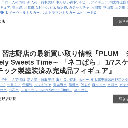
・予約・入荷情報
,
新入荷・買取実績
,
取り扱い商材
,
ホビー
,
フィギュア
,
桃太郎王国
ギュア
,
埼玉県
,
川越市
,
S.H.Figuarts
,
所沢市
,
ガチャガチャ
,
入間市
,
狭山市
,
三芳町
,
PIRIT
,
イーヴィルトリガー
,
ウルトラマントリガー エピソードZ
沢店
続き
 習志野店の最新買い取り情報『PLUM 
y ​Sweets ​Time～ ​「ネコぱら」 ​1/7ス
スチック製塗装済み完成品フィギュア』
・予約・入荷情報
,
新入荷・買取実績
,
取り扱い商材
,
ホビー
,
桃太郎王国習志野店ス
イズ
,
一番くじ
,
千葉県
,
フィギュア
,
習志野市
,
船橋市
,
PLUM
,
鎌ヶ谷市
,
市川市
,
ガチ
代市
,
白石市
,
ショコラ～Lovely ​Sweets ​Time～
,
ネコぱら
志野店店長
続き