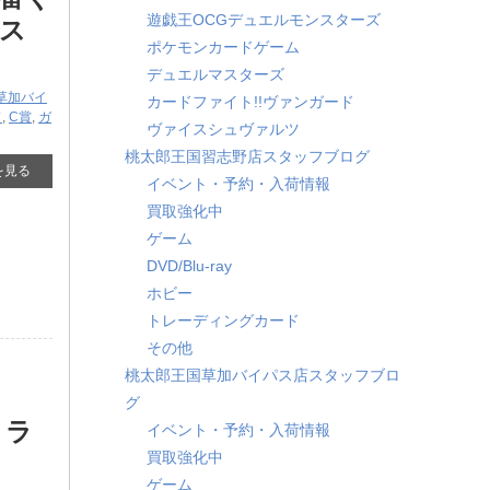
遊戯王OCGデュエルモンスターズ
ース
ポケモンカードゲーム
デュエルマスターズ
草加バイ
カードファイト!!ヴァンガード
ド
,
C賞
,
ガ
ヴァイスシュヴァルツ
桃太郎王国習志野店スタッフブログ
を見る
イベント・予約・入荷情報
買取強化中
ゲーム
DVD/Blu-ray
ホビー
トレーディングカード
その他
桃太郎王国草加バイパス店スタッフブロ
グ
トラ
イベント・予約・入荷情報
買取強化中
ゲーム