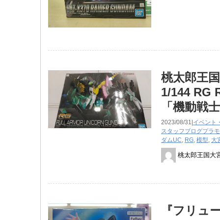
桃太郎王
1/144 ​
「機動戦士
2023/08/31|
イベント
スタッフブログ
プラモ
ダムUC
,
RG
,
模型
,
大
桃太郎王国大
『フリュー