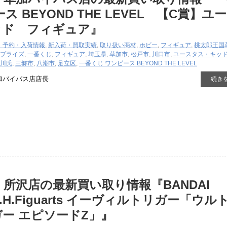
ス BEYOND THE LEVEL 【C賞】ユ
ッド フィギュア』
・予約・入荷情報
,
新入荷・買取実績
,
取り扱い商材
,
ホビー
,
フィギュア
,
桃太郎王国
プライズ
,
一番くじ
,
フィギュア
,
埼玉県
,
草加市
,
松戸市
,
川口市
,
ユースタス・キッ
川氏
,
三郷市
,
八潮市
,
足立区
,
一番くじ ワンピース BEYOND THE LEVEL
加バイパス店店長
続き
 所沢店の最新買い取り情報『BANDAI ​
S.H.Figuarts ​イーヴィルトリガー「ウル
ー エピソードZ」』