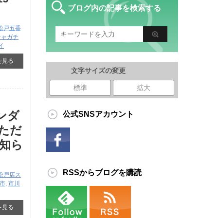
ブログ内の記事を検索する
松戸五香
チャガチ
アイ
を見る
文字サイズの変更
標準
拡大
ガンダ
公式SNSアカウント
いただ
知ら
RSSからブログを購読
松戸店ス
市
,
市川
を見る