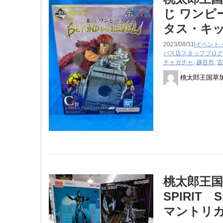
じ ワンピー
タス・キ
2023/08/31|
イベント
パス店スタッフブログ
チャガチャ
,
越谷市
,
吉
桃太郎王国草
桃太郎王国
SPIRIT 
マントリガ