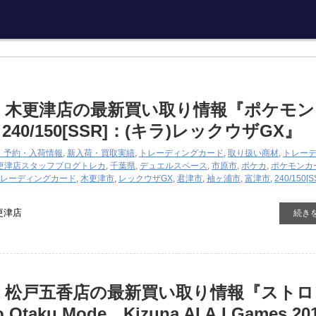
 木更津店の最新買い取り情報『ポケモン
40/150[SSR]：(キラ)レックウザGX』
・予約・入荷情報
,
新入荷・買取実績
,
トレーディングカード
,
取り扱い商材
,
トレー
更津店スタッフブログ
トレカ
,
千葉県
,
デュエルスペース
,
市原市
,
ポケカ
,
ポケモンカ
レーディングカード
,
木更津市
,
レックウザGX
,
君津市
,
袖ヶ浦市
,
富津市
,
240/150[
更津店
続き
 松戸五香店の最新買い取り情報『ストロ
 Otaku Mode Kizuna AI A.I.Games 2