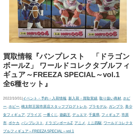
買取情報『バンプレスト 「ドラゴン
ボールZ」 ​ワールドコレクタブルフィ
ギュア～FREEZA ​SPECIAL～vol.1
全6種セット』
2022/10/31|
イベント・予約・入荷情報
,
新入荷・買取実績
,
取り扱い商材
,
ホビ
ー
,
ホビー
,
桃太郎王国市原店スタッフブログ
トレカ
,
プラモデル
,
ガンプラ
,
美少
女フィギュア
,
プライズ
,
一番くじ
,
遊戯王
,
デュエマ
,
千葉県
,
フィギュア
,
市原
市
,
ポケカ
,
バンプレスト
,
ドラゴンボールZ
,
アニメ
,
ミニ四駆
,
​ワールドコレクタ
ブルフィギュア～FREEZA ​SPECIAL～vol.1