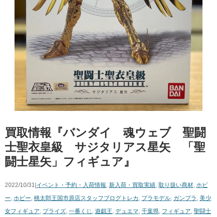
買取情報『バンダイ 魂ウェブ 聖闘
士聖衣皇級 サジタリアス星矢 「聖
闘士星矢」フィギュア』
2022/10/31|
イベント・予約・入荷情報
,
新入荷・買取実績
,
取り扱い商材
,
ホビ
ー
,
ホビー
,
桃太郎王国市原店スタッフブログ
トレカ
,
プラモデル
,
ガンプラ
,
美少
女フィギュア
,
プライズ
,
一番くじ
,
遊戯王
,
デュエマ
,
千葉県
,
フィギュア
,
聖闘士