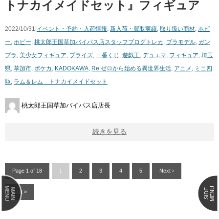
トナカイメイドセット』フィギュア
2022/10/31|
イベント・予約・入荷情報
,
新入荷・買取実績
,
取り扱い商材
,
ホビ
ー
,
ホビー
,
桃太郎王国草加バイパス店スタッフブログ
トレカ
,
プラモデル
,
ガン
プラ
,
美少女フィギュア
,
プライズ
,
一番くじ
,
遊戯王
,
デュエマ
,
フィギュア
,
埼玉
県
,
草加市
,
ポケカ
,
KADOKAWA
,
Re:ゼロから始める異世界生活
,
アニメ
,
ミニ四
駆
,
ラム＆レム トナカイメイドセット
桃太郎王国草加バイパス店店長
続きを見る
Page 1 of 18
1
2
3
4
5
Next ›
MENU
MENU
MAIN
SIDE
Last »