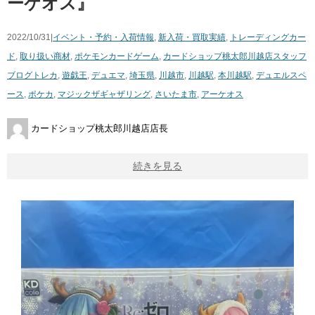
ーケオス』
2022/10/31|
イベント・予約・入荷情報
,
新入荷・買取実績
,
トレーディングカー
ド
,
取り扱い商材
,
ポケモンカードゲーム
,
カードショップ桃太郎川越店スタッフ
ブログ
トレカ
,
遊戯王
,
デュエマ
,
埼玉県
,
川越市
,
川越駅
,
本川越駅
,
デュエルスペ
ース
,
ポケカ
,
マジックザギャザリング
,
さいたま市
,
アーケオス
カードショップ桃太郎川越店店長
続きを見る