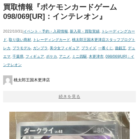
買取情報『ポケモンカードゲーム
098/069[UR]：インテレオン』
2022/10/31|
イベント・予約・入荷情報
,
新入荷・買取実績
,
トレーディングカー
ド
,
取り扱い商材
,
トレーディングカード
,
桃太郎王国木更津店スタッフブログ
ト
レカ
,
プラモデル
,
ガンプラ
,
美少女フィギュア
,
プライズ
,
一番くじ
,
遊戯王
,
デュ
エマ
,
千葉県
,
フィギュア
,
ポケカ
,
アニメ
,
ミニ四駆
,
木更津市
,
098/069[UR]：イ
ンテレオン
桃太郎王国木更津店
続きを見る