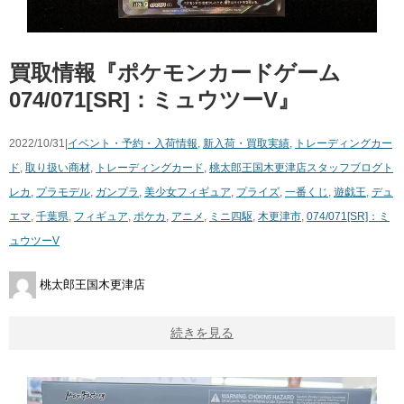
買取情報『ポケモンカードゲーム
074/071[SR]：ミュウツーV』
2022/10/31|
イベント・予約・入荷情報
,
新入荷・買取実績
,
トレーディングカー
ド
,
取り扱い商材
,
トレーディングカード
,
桃太郎王国木更津店スタッフブログ
ト
レカ
,
プラモデル
,
ガンプラ
,
美少女フィギュア
,
プライズ
,
一番くじ
,
遊戯王
,
デュ
エマ
,
千葉県
,
フィギュア
,
ポケカ
,
アニメ
,
ミニ四駆
,
木更津市
,
074/071[SR]：ミ
ュウツーV
桃太郎王国木更津店
続きを見る