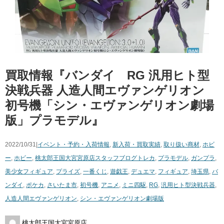
買取情報『バンダイ RG ​汎用ヒト型
決戦兵器 ​人造人間エヴァンゲリオン ​
初号機「シン・エヴァンゲリオン劇場
版」プラモデル』
2022/10/31|
イベント・予約・入荷情報
,
新入荷・買取実績
,
取り扱い商材
,
ホビ
ー
,
ホビー
,
桃太郎王国大宮宮原店スタッフブログ
トレカ
,
プラモデル
,
ガンプラ
,
美少女フィギュア
,
プライズ
,
一番くじ
,
遊戯王
,
デュエマ
,
フィギュア
,
埼玉県
,
バ
ンダイ
,
ポケカ
,
さいたま市
,
初号機
,
アニメ
,
ミニ四駆
,
RG
,
​汎用ヒト型決戦兵器
,
人造人間エヴァンゲリオン
,
シン・エヴァンゲリオン劇場版
桃太郎王国大宮宮原店