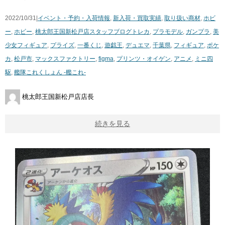
2022/10/31|
イベント・予約・入荷情報
,
新入荷・買取実績
,
取り扱い商材
,
ホビ
ー
,
ホビー
,
桃太郎王国新松戸店スタッフブログ
トレカ
,
プラモデル
,
ガンプラ
,
美
少女フィギュア
,
プライズ
,
一番くじ
,
遊戯王
,
デュエマ
,
千葉県
,
フィギュア
,
ポケ
カ
,
松戸市
,
マックスファクトリー
,
figma
,
プリンツ・オイゲン
,
アニメ
,
ミニ四
駆
,
艦隊これくしょん -艦これ-
桃太郎王国新松戸店店長
続きを見る