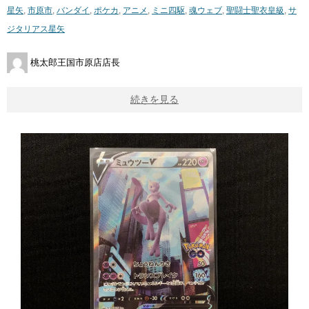
星矢
,
市原市
,
バンダイ
,
ポケカ
,
アニメ
,
ミニ四駆
,
魂ウェブ
,
聖闘士聖衣皇級
,
サ
ジタリアス星矢
桃太郎王国市原店店長
続きを見る