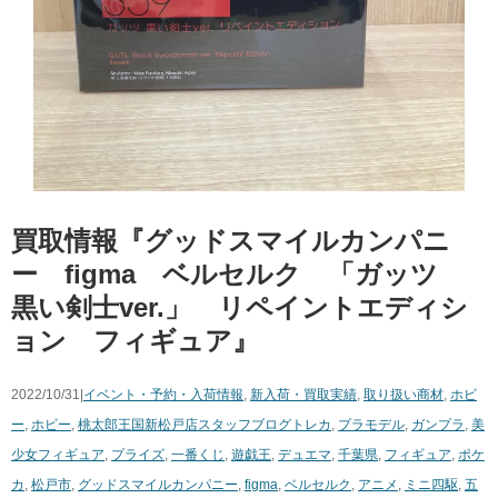
買取情報『グッドスマイルカンパニ
ー figma ベルセルク 「ガッツ
黒い剣士ver.」 リペイントエディシ
ョン フィギュア』
2022/10/31|
イベント・予約・入荷情報
,
新入荷・買取実績
,
取り扱い商材
,
ホビ
ー
,
ホビー
,
桃太郎王国新松戸店スタッフブログ
トレカ
,
プラモデル
,
ガンプラ
,
美
少女フィギュア
,
プライズ
,
一番くじ
,
遊戯王
,
デュエマ
,
千葉県
,
フィギュア
,
ポケ
カ
,
松戸市
,
グッドスマイルカンパニー
,
figma
,
ベルセルク
,
アニメ
,
ミニ四駆
,
五