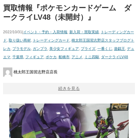
買取情報『ポケモンカードゲーム ダ
ークライLV48（未開封）』
2022/10/31|
イベント・予約・入荷情報
,
新入荷・買取実績
,
トレーディングカー
ド
,
取り扱い商材
,
トレーディングカード
,
桃太郎王国習志野店スタッフブログ
ト
レカ
,
プラモデル
,
ガンプラ
,
美少女フィギュア
,
プライズ
,
一番くじ
,
遊戯王
,
デュ
エマ
,
千葉県
,
フィギュア
,
ポケカ
,
船橋市
,
アニメ
,
ミニ四駆
,
ダークライLV48
桃太郎王国習志野店店長
続きを見る