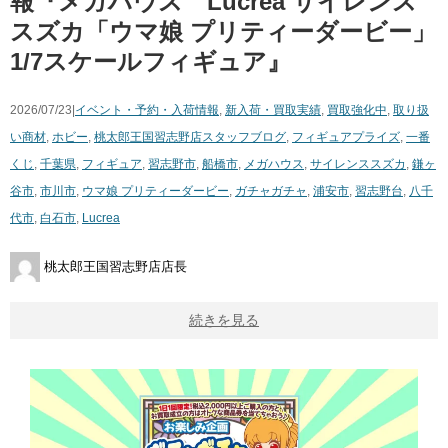
報『メガハウス Lucrea サイレンス
スズカ「ウマ娘 プリティーダービー」
1/7スケールフィギュア』
2026/07/23|
イベント・予約・入荷情報
,
新入荷・買取実績
,
買取強化中
,
取り扱
い商材
,
ホビー
,
桃太郎王国習志野店スタッフブログ
,
フィギュア
プライズ
,
一番
くじ
,
千葉県
,
フィギュア
,
習志野市
,
船橋市
,
メガハウス
,
サイレンススズカ
,
鎌ヶ
谷市
,
市川市
,
ウマ娘 プリティーダービー
,
ガチャガチャ
,
浦安市
,
習志野台
,
八千
代市
,
白石市
,
Lucrea
桃太郎王国習志野店店長
続きを見る