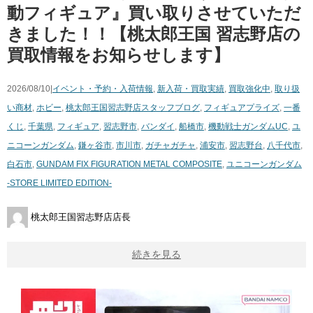
動フィギュア』買い取りさせていただ
きました！！【桃太郎王国 習志野店の
買取情報をお知らせします】
2026/08/10|
イベント・予約・入荷情報
,
新入荷・買取実績
,
買取強化中
,
取り扱
い商材
,
ホビー
,
桃太郎王国習志野店スタッフブログ
,
フィギュア
プライズ
,
一番
くじ
,
千葉県
,
フィギュア
,
習志野市
,
バンダイ
,
船橋市
,
機動戦士ガンダムUC
,
ユ
ニコーンガンダム
,
鎌ヶ谷市
,
市川市
,
ガチャガチャ
,
浦安市
,
習志野台
,
八千代市
,
白石市
,
GUNDAM FIX FIGURATION METAL COMPOSITE
,
ユニコーンガンダム
-STORE LIMITED EDITION-
桃太郎王国習志野店店長
続きを見る