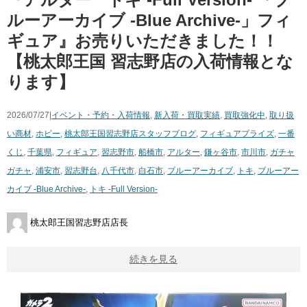
ルーアーカイブ ​-Blue ​Archive-」フィ
ギュア』お売りいただきました！！
【桃太郎王国 習志野店の入荷情報とな
ります】
2026/07/27|
イベント・予約・入荷情報
,
新入荷・買取実績
,
買取強化中
,
取り扱
い商材
,
ホビー
,
桃太郎王国習志野店スタッフブログ
,
フィギュア
プライズ
,
一番
くじ
,
千葉県
,
フィギュア
,
習志野市
,
船橋市
,
アルター
,
鎌ヶ谷市
,
市川市
,
ガチャ
ガチャ
,
浦安市
,
習志野台
,
八千代市
,
白石市
,
ブルーアーカイブ
,
トキ
,
ブルーアー
カイブ ​-Blue ​Archive-
,
トキ ​-Full ​Version-
桃太郎王国習志野店店長
続きを見る