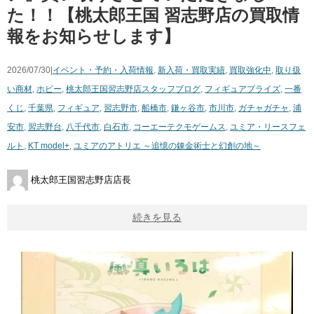
た！！【桃太郎王国 習志野店の買取情
報をお知らせします】
2026/07/30|
イベント・予約・入荷情報
,
新入荷・買取実績
,
買取強化中
,
取り扱
い商材
,
ホビー
,
桃太郎王国習志野店スタッフブログ
,
フィギュア
プライズ
,
一番
くじ
,
千葉県
,
フィギュア
,
習志野市
,
船橋市
,
鎌ヶ谷市
,
市川市
,
ガチャガチャ
,
浦
安市
,
習志野台
,
八千代市
,
白石市
,
コーエーテクモゲームス
,
ユミア・リースフェ
ルト
,
KT model+
,
ユミアのアトリエ ～追憶の錬金術士と幻創の地～
桃太郎王国習志野店店長
続きを見る