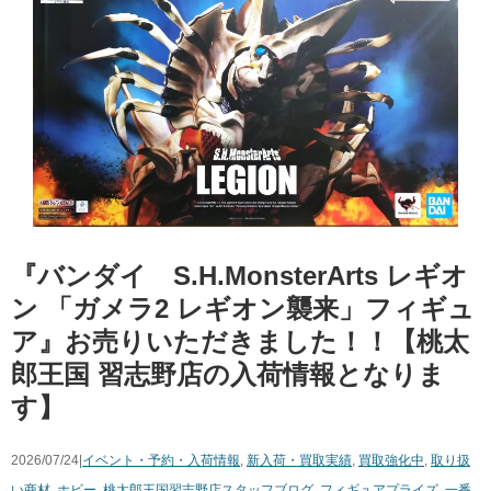
『バンダイ S.H.MonsterArts ​レギオ
ン ​「ガメラ2 ​レギオン襲来」フィギュ
ア』お売りいただきました！！【桃太
郎王国 習志野店の入荷情報となりま
す】
2026/07/24|
イベント・予約・入荷情報
,
新入荷・買取実績
,
買取強化中
,
取り扱
い商材
,
ホビー
,
桃太郎王国習志野店スタッフブログ
,
フィギュア
プライズ
,
一番