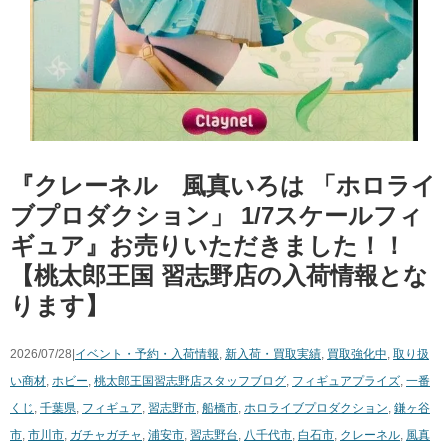
『クレーネル 風真いろは ​「ホロライ
ブプロダクション」 ​1/7スケールフィ
ギュア』お売りいただきました！！
【桃太郎王国 習志野店の入荷情報とな
ります】
2026/07/28|
イベント・予約・入荷情報
,
新入荷・買取実績
,
買取強化中
,
取り扱
い商材
,
ホビー
,
桃太郎王国習志野店スタッフブログ
,
フィギュア
プライズ
,
一番
くじ
,
千葉県
,
フィギュア
,
習志野市
,
船橋市
,
ホロライブプロダクション
,
鎌ヶ谷
市
,
市川市
,
ガチャガチャ
,
浦安市
,
習志野台
,
八千代市
,
白石市
,
クレーネル
,
風真