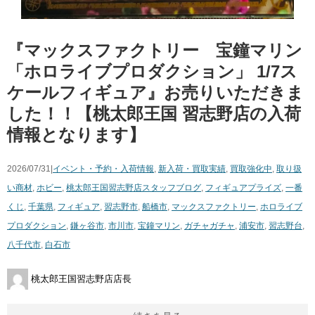
『マックスファクトリー 宝鐘マリン
「ホロライブプロダクション」 ​1/7ス
ケールフィギュア』お売りいただきま
した！！【桃太郎王国 習志野店の入荷
情報となります】
2026/07/31|
イベント・予約・入荷情報
,
新入荷・買取実績
,
買取強化中
,
取り扱
い商材
,
ホビー
,
桃太郎王国習志野店スタッフブログ
,
フィギュア
プライズ
,
一番
くじ
,
千葉県
,
フィギュア
,
習志野市
,
船橋市
,
マックスファクトリー
,
ホロライブ
プロダクション
,
鎌ヶ谷市
,
市川市
,
宝鐘マリン
,
ガチャガチャ
,
浦安市
,
習志野台
,
八千代市
,
白石市
桃太郎王国習志野店店長