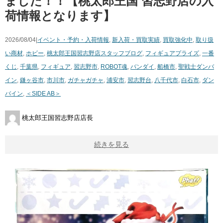
ました！！【桃太郎王国 習志野店の入
荷情報となります】
2026/08/04|
イベント・予約・入荷情報
,
新入荷・買取実績
,
買取強化中
,
取り扱
い商材
,
ホビー
,
桃太郎王国習志野店スタッフブログ
,
フィギュア
プライズ
,
一番
くじ
,
千葉県
,
フィギュア
,
習志野市
,
ROBOT魂
,
バンダイ
,
船橋市
,
聖戦士ダンバ
イン
,
鎌ヶ谷市
,
市川市
,
ガチャガチャ
,
浦安市
,
習志野台
,
八千代市
,
白石市
,
ダン
バイン
,
＜SIDE ​AB＞
桃太郎王国習志野店店長
続きを見る