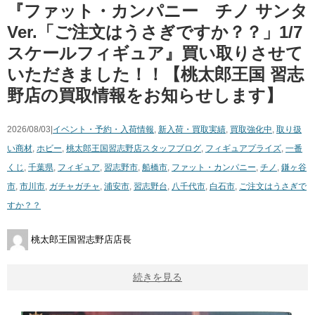
『ファット・カンパニー チノ サンタ
Ver.「ご注文はうさぎですか？？」1/7
スケールフィギュア』買い取りさせて
いただきました！！【桃太郎王国 習志
野店の買取情報をお知らせします】
2026/08/03|
イベント・予約・入荷情報
,
新入荷・買取実績
,
買取強化中
,
取り扱
い商材
,
ホビー
,
桃太郎王国習志野店スタッフブログ
,
フィギュア
プライズ
,
一番
くじ
,
千葉県
,
フィギュア
,
習志野市
,
船橋市
,
ファット・カンパニー
,
チノ
,
鎌ヶ谷
市
,
市川市
,
ガチャガチャ
,
浦安市
,
習志野台
,
八千代市
,
白石市
,
ご注文はうさぎで
すか？？
桃太郎王国習志野店店長
続きを見る