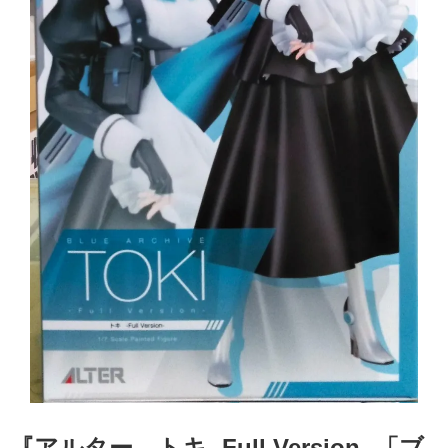
『アルター トキ ​-Full ​Version- ​「ブ