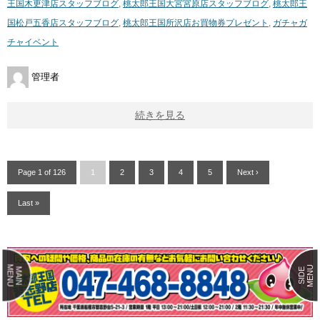
王国木更津店スタッフブログ
,
桃太郎王国大宮宮原店スタッフブログ
,
桃太郎王
国松戸五香店スタッフブログ
,
桃太郎王国所沢店
お買物券プレゼント
,
ガチャガ
チャイベント
管理者
続きを見る
Page 1 of 126
1
2
3
4
5
Next ›
Last »
MENU
MENU
MAIN
SIDE