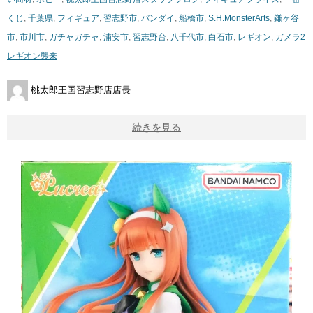
くじ
,
千葉県
,
フィギュア
,
習志野市
,
バンダイ
,
船橋市
,
S.H.MonsterArts
,
鎌ヶ谷
市
,
市川市
,
ガチャガチャ
,
浦安市
,
習志野台
,
八千代市
,
白石市
,
レギオン
,
ガメラ2
​レギオン襲来
桃太郎王国習志野店店長
続きを見る