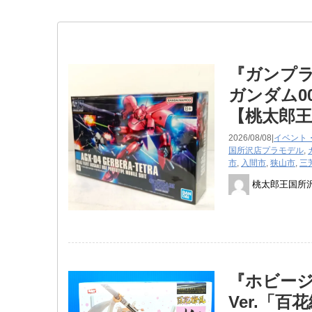
『ガンプラ
ガンダム0
【桃太郎王
2026/08/08|
イベント
国所沢店
プラモデル
,
市
,
入間市
,
狭山市
,
三
桃太郎王国所
『ホビージ
Ver.「