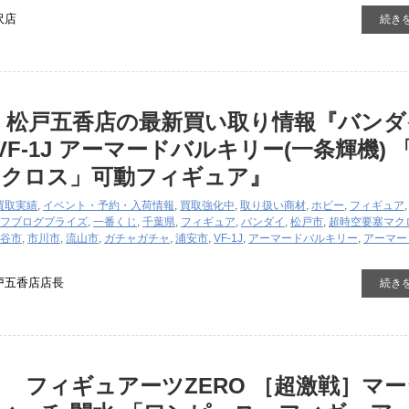
沢店
続き
国 松戸五香店の最新買い取り情報『バン
​VF-1J ​アーマードバルキリー(一条輝機) ​
マクロス」可動フィギュア』
買取実績
,
イベント・予約・入荷情報
,
買取強化中
,
取り扱い商材
,
ホビー
,
フィギュア
フブログ
プライズ
,
一番くじ
,
千葉県
,
フィギュア
,
バンダイ
,
松戸市
,
超時空要塞マク
谷市
,
市川市
,
流山市
,
ガチャガチャ
,
浦安市
,
VF-1J
,
アーマードバルキリー
,
アーマー
戸五香店店長
続き
 フィギュアーツZERO ［超激戦］マ