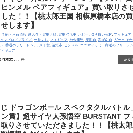
＆ヒンメル ペアフィギュア』買い取りさ
した！！【桃太郎王国 相模原橋本店の買
らせします】
・予約・入荷情報
,
新入荷・買取実績
,
買取強化中
,
ホビー
,
取り扱い商材
,
フィギュア
ッフブログ
プライズ
,
一番くじ
,
フィギュア
,
神奈川県
,
座間市
,
海老名市
,
ガチャガチ
ン
,
葬送のフリーレン
,
ラスト賞
,
綾瀬市
,
ヒンメル
,
エニマイくじ 葬送のフリーレ
フィギュア
模原橋本店店長
続き
じ ドラゴンボール スペクタクルバトル
ン賞】超サイヤ人孫悟空 BURSTANT フ
い取りさせていただきました！！【桃太郎