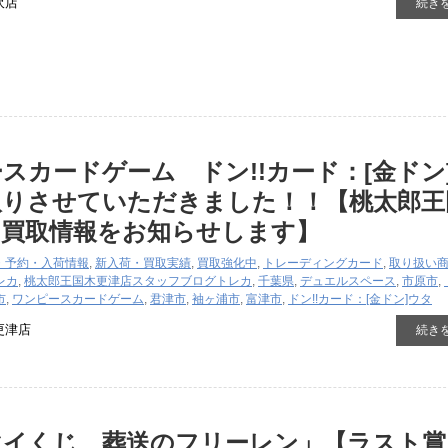
沢店
続き
スカードゲーム ドン!!カード：[金ドン
取りさせていただきました！！【桃太郎王
の買取情報をお知らせします】
・予約・入荷情報
,
新入荷・買取実績
,
買取強化中
,
トレーディングカード
,
取り扱い
レカ
,
桃太郎王国木更津店スタッフブログ
トレカ
,
千葉県
,
デュエルスペース
,
市原市
,
市
,
ワンピースカードゲーム
,
君津市
,
袖ヶ浦市
,
富津市
,
ドン!!カード：[金ドン]ウタ
更津店
続き
マイくじ 葬送のフリーレン」【ラスト賞