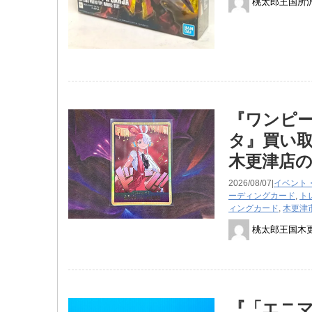
桃太郎王国所
『ワンピー
タ』買い
木更津店
2026/08/07|
イベント
ーディングカード
,
ト
ィングカード
,
木更津
桃太郎王国木
『「エニ