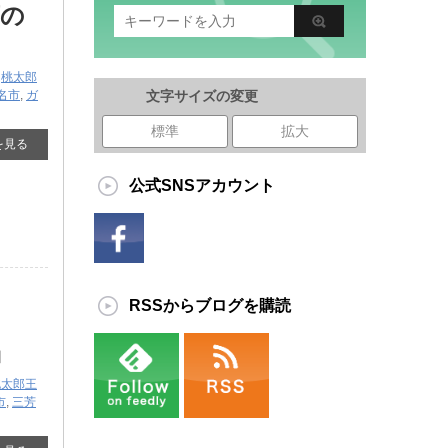
店の
,
桃太郎
名市
,
ガ
文字サイズの変更
標準
拡大
を見る
公式SNSアカウント
RSSからブログを購読
』
桃太郎王
市
,
三芳