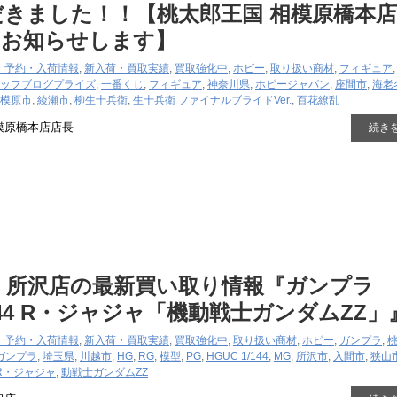
きました！！【桃太郎王国 相模原橋本
をお知らせします】
・予約・入荷情報
,
新入荷・買取実績
,
買取強化中
,
ホビー
,
取り扱い商材
,
フィギュア
ッフブログ
プライズ
,
一番くじ
,
フィギュア
,
神奈川県
,
ホビージャパン
,
座間市
,
海老
模原市
,
綾瀬市
,
柳生十兵衛
,
生十兵衛 ファイナルブライドVer.
,
百花繚乱
模原橋本店店長
続き
国 所沢店の最新買い取り情報『ガンプラ
/144 R・ジャジャ「機動戦士ガンダムZZ」
・予約・入荷情報
,
新入荷・買取実績
,
買取強化中
,
取り扱い商材
,
ホビー
,
ガンプラ
,
ガンプラ
,
埼玉県
,
川越市
,
HG
,
RG
,
模型
,
PG
,
HGUC 1/144
,
MG
,
所沢市
,
入間市
,
狭山
R・ジャジャ
,
動戦士ガンダムZZ