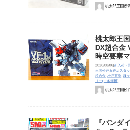
桃太郎王国所
桃太郎王
DX超合金 
時空要塞
2026/08/06|
新入荷・
王国松戸五香店スタッ
超合金
,
松戸五香
,
鎌ヶ
リー(一条輝機)
桃太郎王国松
『バンダイ