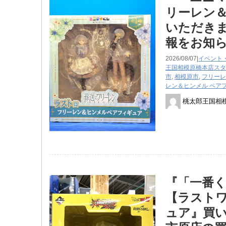
リーレン
いただきま
報をお知
2026/08/07|
イベント
王国相模原橋本店スタ
市
,
相模原市
,
フリーレ
レン＆ヒンメル ペア
桃太郎王国相
『「一番く
【ラストワ
ュア』買