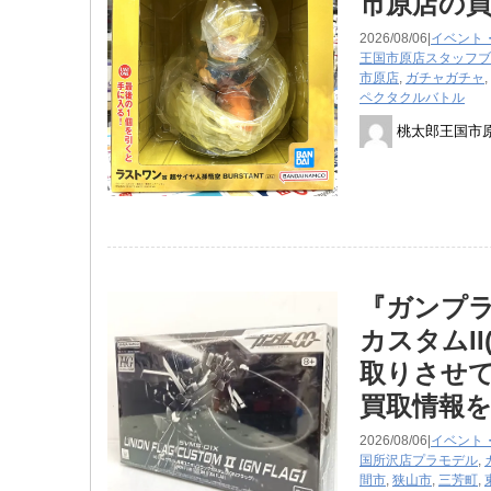
市原店の
2026/08/06|
イベント
王国市原店スタッフブ
市原店
,
ガチャガチャ
,
ペクタクルバトル
桃太郎王国市
『ガンプラ
カスタムI
取りさせて
買取情報
2026/08/06|
イベント
国所沢店
プラモデル
,
間市
,
狭山市
,
三芳町
,