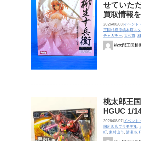
せていただ
買取情報
2026/08/08|
イベント
王国相模原橋本店スタ
チャガチャ
,
大和市
,
相
桃太郎王国相
桃太郎王
HGUC 1
2026/08/07|
イベント
国所沢店
プラモデル
,
町
,
東村山市
,
清瀬市
,