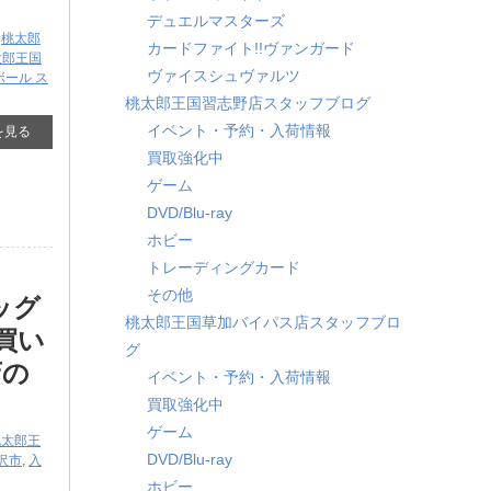
デュエルマスターズ
,
桃太郎
カードファイト!!ヴァンガード
太郎王国
ヴァイスシュヴァルツ
ボール ス
桃太郎王国習志野店スタッフブログ
イベント・予約・入荷情報
を見る
買取強化中
ゲーム
DVD/Blu-ray
ホビー
トレーディングカード
その他
ッグ
桃太郎王国草加バイパス店スタッフブロ
買い
グ
店の
イベント・予約・入荷情報
買取強化中
ゲーム
桃太郎王
DVD/Blu-ray
沢市
,
入
ホビー