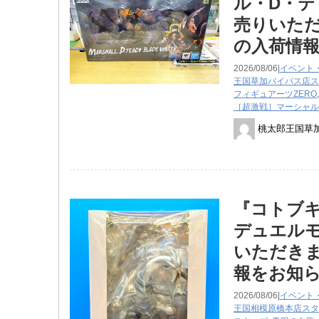
ル・D・テ
売りいただ
の入荷情
2026/08/06|
イベント
王国草加バイパス店ス
フィギュアーツZERO
［超激戦］マーシャル
桃太郎王国草
『コトブキ
デュエル
いただきま
報をお知
2026/08/06|
イベント
王国相模原橋本店スタ