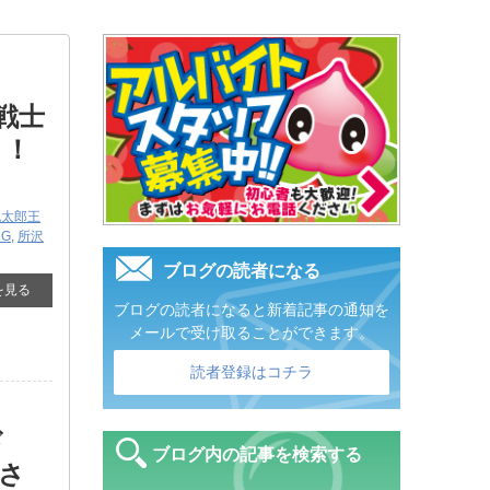
動戦士
！！
桃太郎王
MG
,
所沢
ブログの読者になる
を見る
ブログの読者になると新着記事の通知を
メールで受け取ることができます。
読者登録はコチラ
ド
ブログ内の記事を検索する
りさ