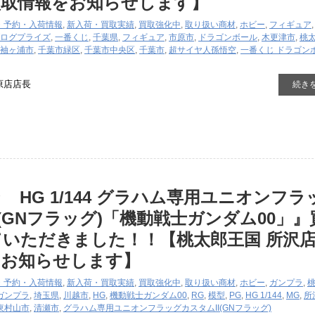
買取情報をお知らせします】
・予約・入荷情報
,
新入荷・買取実績
,
買取強化中
,
取り扱い商材
,
ホビー
,
フィギュア
ログ
プライズ
,
一番くじ
,
千葉県
,
フィギュア
,
市原市
,
ドラゴンボール
,
木更津市
,
桃
袖ヶ浦市
,
千葉市緑区
,
千葉市中央区
,
千葉市
,
超サイヤ人孫悟空
,
一番くじ ドラゴン
原店店長
続き
 HG 1/144 グラハム専用ユニオンフラ
I(GNフラッグ)「機動戦士ガンダム00」』
いただきました！！【桃太郎王国 所沢
をお知らせします】
・予約・入荷情報
,
新入荷・買取実績
,
買取強化中
,
取り扱い商材
,
ホビー
,
ガンプラ
,
ガンプラ
,
埼玉県
,
川越市
,
HG
,
機動戦士ガンダム00
,
RG
,
模型
,
PG
,
HG 1/144
,
MG
,
所
東村山市
,
清瀬市
,
グラハム専用ユニオンフラッグカスタムII(GNフラッグ)