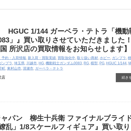
 HGUC 1/144 ガーベラ・テトラ「機
083」』買い取りさせていただきました
国 所沢店の買取情報をお知らせします】
・予約・入荷情報
,
新入荷・買取実績
,
買取強化中
,
取り扱い商材
,
ホビー
,
ガンプラ
,
ガンプラ
,
埼玉県
,
川越市
,
HG
,
機動戦士ガンダム0083
,
RG
,
模型
,
PG
,
HGUC 1/144
,
芳町
,
東村山市
,
清瀬市
,
ガーベラ・テトラ
沢店
続き
ャパン 柳生十兵衛 ファイナルブライ
百花繚乱」1/8スケールフィギュア』買い取