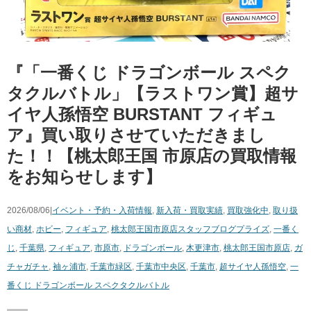
『「一番くじ ドラゴンボール スペク
タクルバトル」【ラストワン賞】超サ
イヤ人孫悟空 BURSTANT フィギュ
ア』買い取りさせていただきまし
た！！【桃太郎王国 市原店の買取情報
をお知らせします】
2026/08/06|
イベント・予約・入荷情報
,
新入荷・買取実績
,
買取強化中
,
取り扱
い商材
,
ホビー
,
フィギュア
,
桃太郎王国市原店スタッフブログ
プライズ
,
一番く
じ
,
千葉県
,
フィギュア
,
市原市
,
ドラゴンボール
,
木更津市
,
桃太郎王国市原店
,
ガ
チャガチャ
,
袖ヶ浦市
,
千葉市緑区
,
千葉市中央区
,
千葉市
,
超サイヤ人孫悟空
,
一
番くじ ドラゴンボール スペクタクルバトル