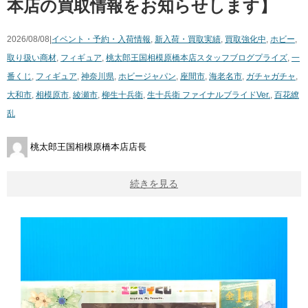
本店の買取情報をお知らせします】
2026/08/08|
イベント・予約・入荷情報
,
新入荷・買取実績
,
買取強化中
,
ホビー
,
取り扱い商材
,
フィギュア
,
桃太郎王国相模原橋本店スタッフブログ
プライズ
,
一
番くじ
,
フィギュア
,
神奈川県
,
ホビージャパン
,
座間市
,
海老名市
,
ガチャガチャ
,
大和市
,
相模原市
,
綾瀬市
,
柳生十兵衛
,
生十兵衛 ファイナルブライドVer.
,
百花繚
乱
桃太郎王国相模原橋本店店長
続きを見る