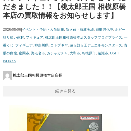
だきました！！【桃太郎王国 相模原橋
本店の買取情報をお知らせします】
2026/08/06|
イベント・予約・入荷情報
,
新入荷・買取実績
,
買取強化中
,
ホビー
,
取り扱い商材
,
フィギュア
,
桃太郎王国相模原橋本店スタッフブログ
プライズ
,
一
番くじ
,
フィギュア
,
神奈川県
,
コトブキヤ
,
遊☆戯☆王デュエルモンスターズ
,
青
眼の白龍
,
座間市
,
海老名市
,
ガチャガチャ
,
大和市
,
相模原市
,
綾瀬市
,
OSHI
WORKS
桃太郎王国相模原橋本店店長
続きを見る