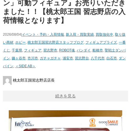
ン」可動フィギュア』お売りいただき
ました！！【桃太郎王国 習志野店の入
荷情報となります】
2026/08/04|
イベント・予約・入荷情報
,
新入荷・買取実績
,
買取強化中
,
取り扱
い商材
,
ホビー
,
桃太郎王国習志野店スタッフブログ
,
フィギュア
プライズ
,
一番
くじ
,
千葉県
,
フィギュア
,
習志野市
,
ROBOT魂
,
バンダイ
,
船橋市
,
聖戦士ダンバ
イン
,
鎌ヶ谷市
,
市川市
,
ガチャガチャ
,
浦安市
,
習志野台
,
八千代市
,
白石市
,
ダン
バイン
,
＜SIDE ​AB＞
桃太郎王国習志野店店長
続きを見る