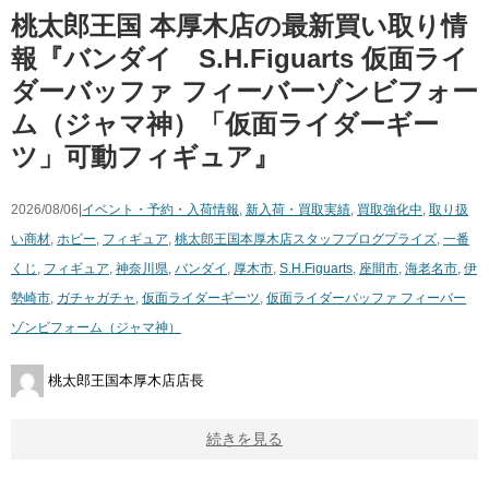
桃太郎王国 本厚木店の最新買い取り情
報『バンダイ S.H.Figuarts 仮面ライ
ダーバッファ フィーバーゾンビフォー
ム（ジャマ神）「仮面ライダーギー
ツ」可動フィギュア』
2026/08/06|
イベント・予約・入荷情報
,
新入荷・買取実績
,
買取強化中
,
取り扱
い商材
,
ホビー
,
フィギュア
,
桃太郎王国本厚木店スタッフブログ
プライズ
,
一番
くじ
,
フィギュア
,
神奈川県
,
バンダイ
,
厚木市
,
S.H.Figuarts
,
座間市
,
海老名市
,
伊
勢崎市
,
ガチャガチャ
,
仮面ライダーギーツ
,
仮面ライダーバッファ フィーバー
ゾンビフォーム（ジャマ神）
桃太郎王国本厚木店店長
続きを見る