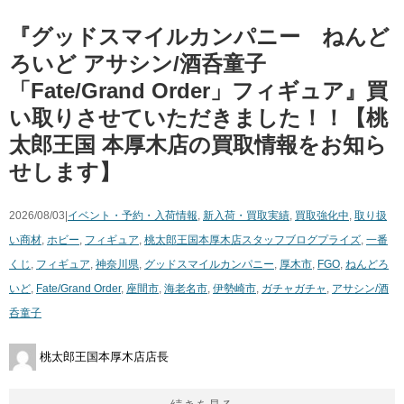
『グッドスマイルカンパニー ねんど
ろいど アサシン/酒呑童子
「Fate/Grand Order」フィギュア』買
い取りさせていただきました！！【桃
太郎王国 本厚木店の買取情報をお知ら
せします】
2026/08/03|
イベント・予約・入荷情報
,
新入荷・買取実績
,
買取強化中
,
取り扱
い商材
,
ホビー
,
フィギュア
,
桃太郎王国本厚木店スタッフブログ
プライズ
,
一番
くじ
,
フィギュア
,
神奈川県
,
グッドスマイルカンパニー
,
厚木市
,
FGO
,
ねんどろ
いど
,
Fate/Grand Order
,
座間市
,
海老名市
,
伊勢崎市
,
ガチャガチャ
,
アサシン/酒
呑童子
桃太郎王国本厚木店店長