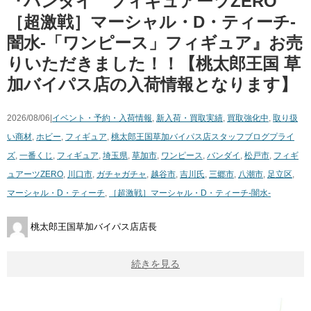
『バンダイ フィギュアーツZERO
［超激戦］マーシャル・D・ティーチ-
闇水-「ワンピース」フィギュア』お売
りいただきました！！【桃太郎王国 草
加バイパス店の入荷情報となります】
2026/08/06|
イベント・予約・入荷情報
,
新入荷・買取実績
,
買取強化中
,
取り扱
い商材
,
ホビー
,
フィギュア
,
桃太郎王国草加バイパス店スタッフブログ
プライ
ズ
,
一番くじ
,
フィギュア
,
埼玉県
,
草加市
,
ワンピース
,
バンダイ
,
松戸市
,
フィギ
ュアーツZERO
,
川口市
,
ガチャガチャ
,
越谷市
,
吉川氏
,
三郷市
,
八潮市
,
足立区
,
マーシャル・D・ティーチ
,
［超激戦］マーシャル・D・ティーチ-闇水-
桃太郎王国草加バイパス店店長
続きを見る