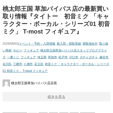
桃太郎王国 草加バイパス店の最新買い
取り情報『タイトー 初音ミク ​「キャ
ラクター・ボーカル・シリーズ01 ​初音
ミク」 ​T-most ​フィギュア』
2026/08/03|
イベント・予約・入荷情報
,
新入荷・買取実績
,
買取強化中
,
取り扱
い商材
,
ホビー
,
フィギュア
,
桃太郎王国草加バイパス店スタッフブログ
プライ
ズ
,
一番くじ
,
フィギュア
,
埼玉県
,
草加市
,
松戸市
,
川口市
,
ガチャガチャ
,
越谷市
,
吉川氏
,
三郷市
,
八潮市
,
足立区
,
初音ミク ​「キャラクター・ボーカル・シリーズ
01 ​初音ミク」 ​T-most ​フィギュア
桃太郎王国草加バイパス店店長
続きを見る