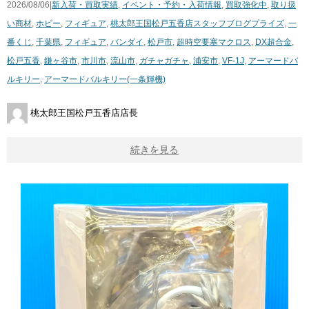
2026/08/06|
新入荷・買取実績
,
イベント・予約・入荷情報
,
買取強化中
,
取り扱
い商材
,
ホビー
,
フィギュア
,
桃太郎王国松戸五香店スタッフブログ
プライズ
,
一
番くじ
,
千葉県
,
フィギュア
,
バンダイ
,
松戸市
,
超時空要塞マクロス
,
DX超合金
,
松戸五香
,
鎌ヶ谷市
,
市川市
,
流山市
,
ガチャガチャ
,
浦安市
,
VF-1J
,
アーマードバ
ルキリー
,
アーマードバルキリー(一条輝機)
桃太郎王国松戸五香店店長
続きを見る