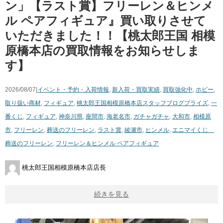
ン」【ラスト賞】フリーレン＆ヒンメ
ル ペアフィギュア』買い取りさせて
いただきました！！【桃太郎王国 相模
原橋本店の買取情報をお知らせしま
す】
2026/08/07|
イベント・予約・入荷情報
,
新入荷・買取実績
,
買取強化中
,
ホビー
,
取り扱い商材
,
フィギュア
,
桃太郎王国相模原橋本店スタッフブログ
プライズ
,
一
番くじ
,
フィギュア
,
神奈川県
,
座間市
,
海老名市
,
ガチャガチャ
,
大和市
,
相模原
市
,
フリーレン
,
葬送のフリーレン
,
ラスト賞
,
綾瀬市
,
ヒンメル
,
エニマイくじ
葬送のフリーレン
,
フリーレン＆ヒンメル ペアフィギュア
桃太郎王国相模原橋本店店長
続きを見る