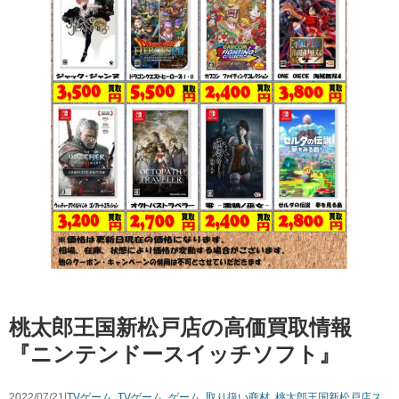
桃太郎王国新松戸店の高価買取情報
『ニンテンドースイッチソフト』
2022/07/21|
TVゲーム
,
TVゲーム
,
ゲーム
,
取り扱い商材
,
桃太郎王国新松戸店ス