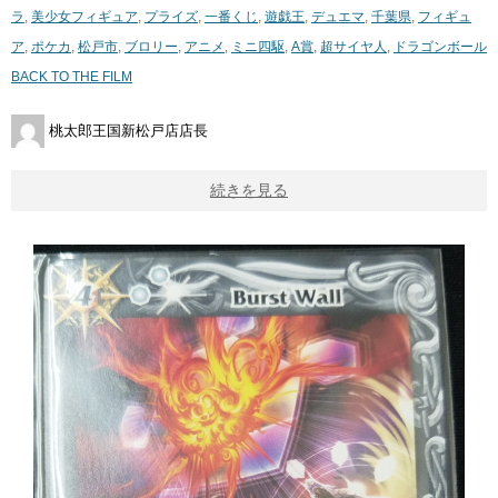
ラ
,
美少女フィギュア
,
プライズ
,
一番くじ
,
遊戯王
,
デュエマ
,
千葉県
,
フィギュ
ア
,
ポケカ
,
松戸市
,
ブロリー
,
アニメ
,
ミニ四駆
,
A賞
,
超サイヤ人
,
ドラゴンボール
​BACK ​TO ​THE ​FILM
桃太郎王国新松戸店店長
続きを見る