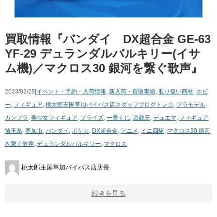
買取情報『バンダイ DX超合金 ​GE-63
​YF-29 ​デュランダルバルキリー(イサ
ム機)／マクロス30 ​銀河を繋ぐ歌声』
2023/02/28|
イベント・予約・入荷情報
,
新入荷・買取実績
,
取り扱い商材
,
ホビ
ー
,
フィギュア
,
桃太郎王国草加バイパス店スタッフブログ
トレカ
,
プラモデル
,
ガンプラ
,
美少女フィギュア
,
プライズ
,
一番くじ
,
遊戯王
,
デュエマ
,
フィギュア
,
埼玉県
,
草加市
,
バンダイ
,
ポケカ
,
DX超合金
,
アニメ
,
ミニ四駆
,
マクロス30 ​銀河
を繋ぐ歌声
,
​デュランダルバルキリー
,
マクロス
桃太郎王国草加バイパス店店長
続きを見る