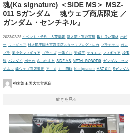
魂(Ka ​signature) ​＜SIDE ​MS＞ ​MSZ-
011 ​Sガンダム ​魂ウェブ商店限定 ​／
ガンダム・センチネル』
2023/02/28|
イベント・予約・入荷情報
,
新入荷・買取実績
,
取り扱い商材
,
ホビ
ー
,
フィギュア
,
桃太郎王国大宮宮原店スタッフブログ
トレカ
,
プラモデル
,
ガン
プラ
,
美少女フィギュア
,
プライズ
,
一番くじ
,
遊戯王
,
デュエマ
,
フィギュア
,
埼玉
県
,
バンダイ
,
ポケカ
,
さいたま市
,
SIDE ​MS
,
METAL ​ROBOT魂
,
ガンダム・セン
チネル
,
​魂ウェブ商店限定
,
アニメ
,
ミニ四駆
,
Ka ​signature
,
​MSZ-011
,
Sガンダム
桃太郎王国大宮宮原店
続きを見る