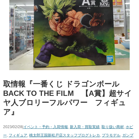
取情報『一番くじ ​ドラゴンボール ​
BACK ​TO ​THE ​FILM 【A賞】超サイ
ヤ人ブロリーフルパワー ​フィギュ
ア』
2023/02/28|
イベント・予約・入荷情報
,
新入荷・買取実績
,
取り扱い商材
,
ホビ
ー
,
フィギュア
,
桃太郎王国新松戸店スタッフブログ
トレカ
,
プラモデル
,
ガンプ