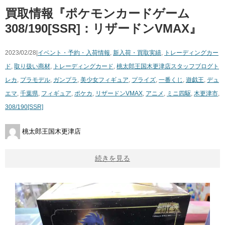
買取情報『ポケモンカードゲーム
308/190[SSR]：リザードンVMAX』
2023/02/28|
イベント・予約・入荷情報
,
新入荷・買取実績
,
トレーディングカー
ド
,
取り扱い商材
,
トレーディングカード
,
桃太郎王国木更津店スタッフブログ
ト
レカ
,
プラモデル
,
ガンプラ
,
美少女フィギュア
,
プライズ
,
一番くじ
,
遊戯王
,
デュ
エマ
,
千葉県
,
フィギュア
,
ポケカ
,
リザードンVMAX
,
アニメ
,
ミニ四駆
,
木更津市
,
308/190[SSR]
桃太郎王国木更津店
続きを見る