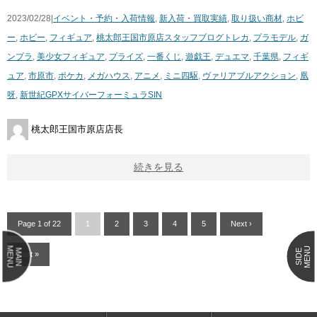
2023/02/28|
イベント・予約・入荷情報
,
新入荷・買取実績
,
取り扱い商材
,
ホビ
ー
,
ホビー
,
フィギュア
,
桃太郎王国市原店スタッフブログ
トレカ
,
プラモデル
,
ガ
ンプラ
,
美少女フィギュア
,
プライズ
,
一番くじ
,
遊戯王
,
デュエマ
,
千葉県
,
フィギ
ュア
,
市原市
,
ポケカ
,
メガハウス
,
アニメ
,
ミニ四駆
,
ヴァリアブルアクション
,
凰
呀
,
新世紀GPXサイバーフォーミュラSIN
桃太郎王国市原店店長
続きを見る
Page 1 of 22
1
2
3
4
5
Next ›
MENU
MENU
MAIN
SIDE
Last »