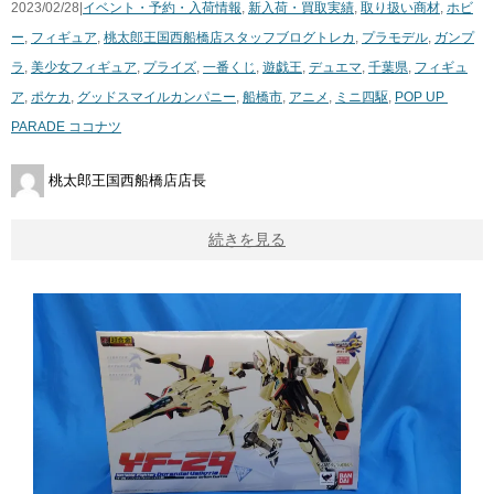
2023/02/28|
イベント・予約・入荷情報
,
新入荷・買取実績
,
取り扱い商材
,
ホビ
ー
,
フィギュア
,
桃太郎王国西船橋店スタッフブログ
トレカ
,
プラモデル
,
ガンプ
ラ
,
美少女フィギュア
,
プライズ
,
一番くじ
,
遊戯王
,
デュエマ
,
千葉県
,
フィギュ
ア
,
ポケカ
,
グッドスマイルカンパニー
,
船橋市
,
アニメ
,
ミニ四駆
,
POP ​UP ​
PARADE ​ココナツ
桃太郎王国西船橋店店長
続きを見る