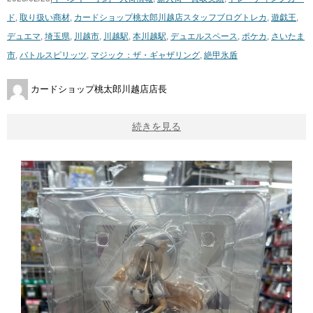
ド
,
取り扱い商材
,
カードショップ桃太郎川越店スタッフブログ
トレカ
,
遊戯王
,
デュエマ
,
埼玉県
,
川越市
,
川越駅
,
本川越駅
,
デュエルスペース
,
ポケカ
,
さいたま
市
,
バトルスピリッツ
,
マジック：ザ・ギャザリング
,
絶甲氷盾
カードショップ桃太郎川越店店長
続きを見る