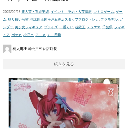
2023/02/28|
新入荷・買取実績
,
イベント・予約・入荷情報
,
レトロゲーム
,
ゲー
ム
,
取り扱い商材
,
桃太郎王国松戸五香店スタッフブログ
トレカ
,
プラモデル
,
ガ
ンプラ
,
美少女フィギュア
,
プライズ
,
一番くじ
,
遊戯王
,
デュエマ
,
千葉県
,
フィギ
ュア
,
ポケカ
,
松戸市
,
アニメ
,
ミニ四駆
桃太郎王国松戸五香店店長
続きを見る