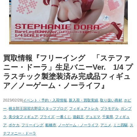
買取情報『フリーイング 「ステファ
ニー・ドーラ」生足バニーVer. 1/4 ​プ
ラスチック製塗装済み完成品フィギュ
ア／ノーゲーム・ノーライフ』
2023/02/28|
イベント・予約・入荷情報
,
新入荷・買取実績
,
取り扱い商材
,
ホビ
ー
,
桃太郎王国習志野店スタッフブログ
,
フィギュア
トレカ
,
プラモデル
,
ガンプ
ラ
,
美少女フィギュア
,
プライズ
,
一番くじ
,
遊戯王
,
デュエマ
,
千葉県
,
フィギュ
ア
,
ポケカ
,
フリーイング
,
船橋市
,
ノーゲーム・ノーライフ
,
アニメ
,
ミニ四駆
,
ス
テファニー・ドーラ