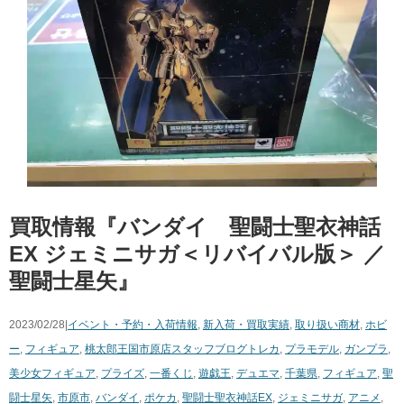
買取情報『バンダイ 聖闘士聖衣神話
EX ​ジェミニサガ＜リバイバル版＞ ／
聖闘士星矢』
2023/02/28|
イベント・予約・入荷情報
,
新入荷・買取実績
,
取り扱い商材
,
ホビ
ー
,
フィギュア
,
桃太郎王国市原店スタッフブログ
トレカ
,
プラモデル
,
ガンプラ
,
美少女フィギュア
,
プライズ
,
一番くじ
,
遊戯王
,
デュエマ
,
千葉県
,
フィギュア
,
聖
闘士星矢
,
市原市
,
バンダイ
,
ポケカ
,
聖闘士聖衣神話EX
,
ジェミニサガ
,
アニメ
,