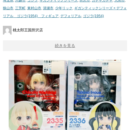
埼玉県
,
川越市
,
ゴジラ
,
ギガンティックシリーズ
,
所沢市
,
ガチャガチャ
,
入間市
,
狭山市
,
三芳町
,
東村山市
,
清瀬市
,
少年リック
,
ギガンティックシリーズ × デフォ
リアル ゴジラ(1954) フィギュア
,
デフォリアル
,
ゴジラ(1954)
桃太郎王国所沢店
続きを見る