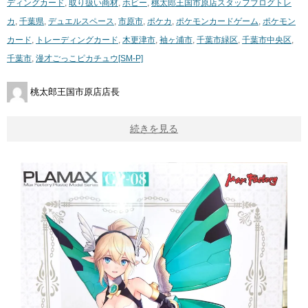
ディングカード
,
取り扱い商材
,
ホビー
,
桃太郎王国市原店スタッフブログ
トレ
カ
,
千葉県
,
デュエルスペース
,
市原市
,
ポケカ
,
ポケモンカードゲーム
,
ポケモン
カード
,
トレーディングカード
,
木更津市
,
袖ヶ浦市
,
千葉市緑区
,
千葉市中央区
,
千葉市
,
漫才ごっこピカチュウ[SM-P]
桃太郎王国市原店店長
続きを見る