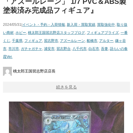
「アズールレーン」 ​1/7 ​PVC＆ABS製
塗装済み完成品フィギュア』
2024/05/31|
イベント・予約・入荷情報
,
新入荷・買取実績
,
買取強化中
,
取り扱
い商材
,
ホビー
,
桃太郎王国習志野店スタッフブログ
,
フィギュア
プライズ
,
一番
くじ
,
千葉県
,
フィギュア
,
習志野市
,
アズールレーン
,
船橋市
,
アルター
,
鎌ヶ谷
市
,
市川市
,
ガチャガチャ
,
浦安市
,
習志野台
,
八千代市
,
白石市
,
吾妻
,
語らいの春
霞Ver.
桃太郎王国習志野店店長
続きを見る