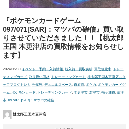
『ポケモンカードゲーム
097/071[SAR]：マツバの確信』買い取
りさせていただきました！！【桃太郎
王国 木更津店の買取情報をお知らせし
ます】
2024/05/30|
イベント・予約・入荷情報
,
新入荷・買取実績
,
買取強化中
,
トレー
ディングカード
,
取り扱い商材
,
トレーディングカード
,
桃太郎王国木更津店スタ
ッフブログ
トレカ
,
千葉県
,
デュエルスペース
,
市原市
,
ポケカ
,
ポケモンカードゲ
ーム
,
ポケモンカード
,
トレーディングカード
,
木更津市
,
君津市
,
袖ヶ浦市
,
富津
市
,
097/071[SAR]：マツバの確信
桃太郎王国木更津店