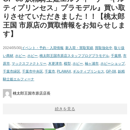
ティプリンセス」プラモデル』買い取
りさせていただきました！！【桃太郎
王国 市原店の買取情報をお知らせしま
す】
2024/05/30|
イベント・予約・入荷情報
,
新入荷・買取実績
,
買取強化中
,
取り扱
い商材
,
ホビー
,
ホビー
,
桃太郎王国市原店スタッフブログ
プラモデル
,
千葉県
,
市
原市
,
マックスファクトリー
,
木更津市
,
模型
,
ホビー
,
袖ヶ浦市
,
ホビーショップ
,
千葉市緑区
,
千葉市中央区
,
千葉市
,
PLAMAX
,
ギルティプリンセス
,
GP-08
,
妖精
騎士姫エルフィーナ
桃太郎王国市原店店長
続きを見る