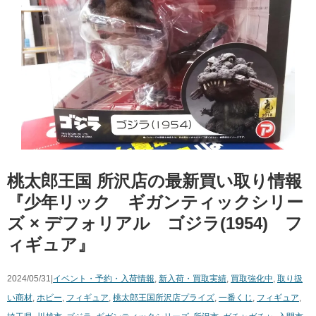
桃太郎王国 所沢店の最新買い取り情報
『少年リック ギガンティックシリー
ズ × デフォリアル ゴジラ(1954) フ
ィギュア』
2024/05/31|
イベント・予約・入荷情報
,
新入荷・買取実績
,
買取強化中
,
取り扱
い商材
,
ホビー
,
フィギュア
,
桃太郎王国所沢店
プライズ
,
一番くじ
,
フィギュア
,