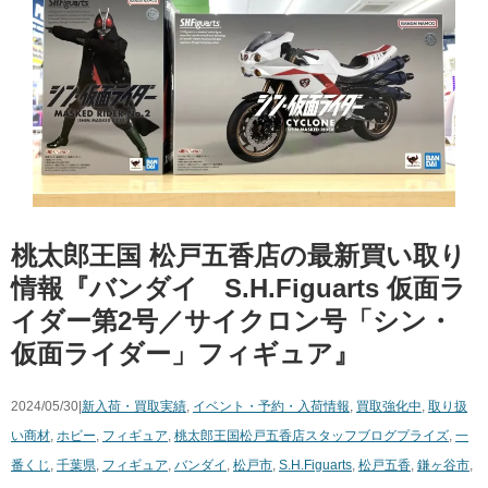
桃太郎王国 松戸五香店の最新買い取り
情報『バンダイ S.H.Figuarts 仮面ラ
イダー第2号／サイクロン号「シン・
仮面ライダー」フィギュア』
2024/05/30|
新入荷・買取実績
,
イベント・予約・入荷情報
,
買取強化中
,
取り扱
い商材
,
ホビー
,
フィギュア
,
桃太郎王国松戸五香店スタッフブログ
プライズ
,
一
番くじ
,
千葉県
,
フィギュア
,
バンダイ
,
松戸市
,
S.H.Figuarts
,
松戸五香
,
鎌ヶ谷市
,