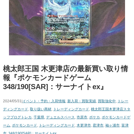
桃太郎王国 木更津店の最新買い取り情
報『ポケモンカードゲーム
348/190[SAR]：サーナイトex』
2024/05/31|
イベント・予約・入荷情報
,
新入荷・買取実績
,
買取強化中
,
トレー
ディングカード
,
取り扱い商材
,
トレーディングカード
,
桃太郎王国木更津店スタ
ッフブログ
トレカ
,
千葉県
,
デュエルスペース
,
市原市
,
ポケカ
,
ポケモンカードゲ
ーム
,
ポケモンカード
,
トレーディングカード
,
木更津市
,
君津市
,
袖ヶ浦市
,
富津
市
,
348/190[SAR]：サーナイトex