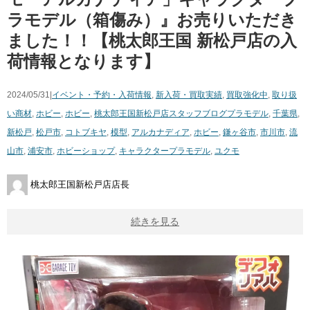
ラモデル（箱傷み）』お売りいただき
ました！！【桃太郎王国 新松戸店の入
荷情報となります】
2024/05/31|
イベント・予約・入荷情報
,
新入荷・買取実績
,
買取強化中
,
取り扱
い商材
,
ホビー
,
ホビー
,
桃太郎王国新松戸店スタッフブログ
プラモデル
,
千葉県
,
新松戸
,
松戸市
,
コトブキヤ
,
模型
,
アルカナディア
,
ホビー
,
鎌ヶ谷市
,
市川市
,
流
山市
,
浦安市
,
ホビーショップ
,
キャラクタープラモデル
,
ユクモ
桃太郎王国新松戸店店長
続きを見る