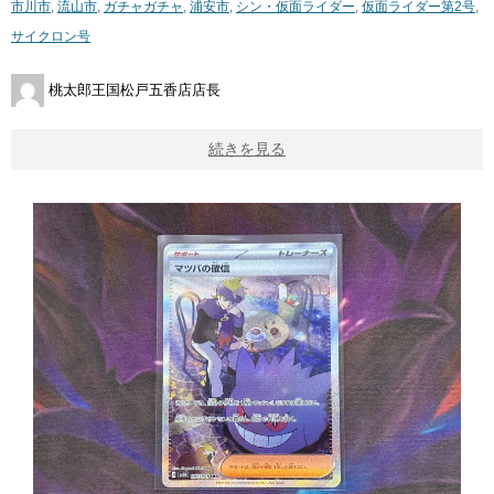
市川市
,
流山市
,
ガチャガチャ
,
浦安市
,
シン・仮面ライダー
,
仮面ライダー第2号
,
サイクロン号
桃太郎王国松戸五香店店長
続きを見る