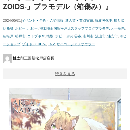
ZOIDS-」プラモデル（箱傷み）』
2024/05/31|
イベント・予約・入荷情報
,
新入荷・買取実績
,
買取強化中
,
取り扱
い商材
,
ホビー
,
ホビー
,
桃太郎王国新松戸店スタッフブログ
プラモデル
,
千葉県
,
新松戸
,
松戸市
,
コトブキヤ
,
模型
,
ホビー
,
鎌ヶ谷市
,
市川市
,
流山市
,
浦安市
,
ホビ
ーショップ
,
ゾイド -ZOIDS-
,
1/72
,
サイコ・ジェノザウラー
桃太郎王国新松戸店店長
続きを見る