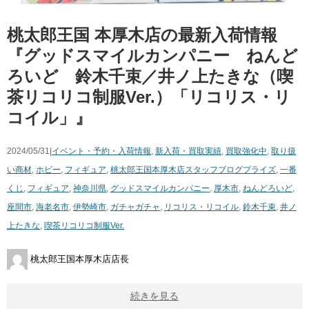
桃太郎王国 本厚木店の最新入荷情報
『グッドスマイルカンパニー ねんど
ろいど 鈴木千束／井ノ上たきな（喫
茶リコリコ制服Ver.）「リコリス・リ
コイル」』
2024/05/31|
イベント・予約・入荷情報
,
新入荷・買取実績
,
買取強化中
,
取り扱
い商材
,
ホビー
,
フィギュア
,
桃太郎王国本厚木店スタッフブログ
プライズ
,
一番
くじ
,
フィギュア
,
神奈川県
,
グッドスマイルカンパニー
,
厚木市
,
ねんどろいど
,
座間市
,
海老名市
,
伊勢崎市
,
ガチャガチャ
,
リコリス・リコイル
,
鈴木千束
,
井ノ
上たきな
,
喫茶リコリコ制服Ver.
桃太郎王国本厚木店店長
続きを見る