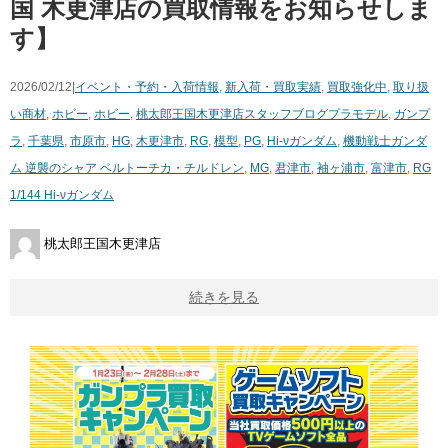
国 木更津店の買取情報をお知らせしま
す】
2026/02/12|
イベント・予約・入荷情報
,
新入荷・買取実績
,
買取強化中
,
取り扱
い商材
,
ホビー
,
ホビー
,
桃太郎王国木更津店スタッフブログ
プラモデル
,
ガンプ
ラ
,
千葉県
,
市原市
,
HG
,
木更津市
,
RG
,
模型
,
PG
,
Hi-νガンダム
,
機動戦士ガンダ
ム 逆襲のシャア ベルトーチカ・チルドレン
,
MG
,
君津市
,
袖ヶ浦市
,
富津市
,
RG
1/144 Hi-νガンダム
桃太郎王国木更津店
続きを見る