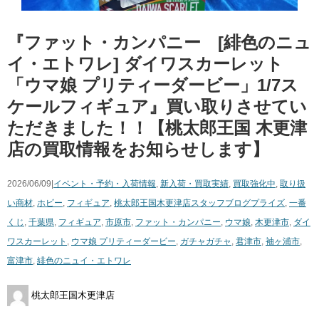
『ファット・カンパニー [緋色のニュ
イ・エトワレ] ダイワスカーレット
「ウマ娘 プリティーダービー」1/7ス
ケールフィギュア』買い取りさせてい
ただきました！！【桃太郎王国 木更津
店の買取情報をお知らせします】
2026/06/09|
イベント・予約・入荷情報
,
新入荷・買取実績
,
買取強化中
,
取り扱
い商材
,
ホビー
,
フィギュア
,
桃太郎王国木更津店スタッフブログ
プライズ
,
一番
くじ
,
千葉県
,
フィギュア
,
市原市
,
ファット・カンパニー
,
ウマ娘
,
木更津市
,
ダイ
ワスカーレット
,
ウマ娘 プリティーダービー
,
ガチャガチャ
,
君津市
,
袖ヶ浦市
,
富津市
,
緋色のニュイ・エトワレ
桃太郎王国木更津店