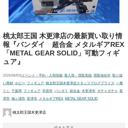
桃太郎王国 木更津店の最新買い取り情
報『バンダイ 超合金 メタルギアREX
「METAL GEAR SOLID」可動フィギ
ュア』
2026/06/03|
イベント・予約・入荷情報
,
新入荷・買取実績
,
買取強化中
,
取り扱
い商材
,
ホビー
,
フィギュア
,
桃太郎王国木更津店スタッフブログ
プライズ
,
一番
くじ
,
千葉県
,
フィギュア
,
市原市
,
バンダイ
,
超合金
,
木更津市
,
ガチャガチャ
,
君
津市
,
袖ヶ浦市
,
富津市
,
メタルギアREX
,
METAL GEAR SOLID
桃太郎王国木更津店
続きを見る