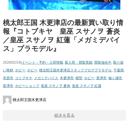
桃太郎王国 木更津店の最新買い取り情
報『コトブキヤ 皇巫 スサノヲ 蒼炎
／皇巫 スサノヲ 紅蓮「メガミデバイ
ス」プラモデル』
2026/02/19|
イベント・予約・入荷情報
,
新入荷・買取実績
,
買取強化中
,
取り扱
い商材
,
ホビー
,
ホビー
,
桃太郎王国木更津店スタッフブログ
プラモデル
,
千葉県
,
市原市
,
コトブキヤ
,
メガミデバイス
,
木更津市
,
模型
,
ホビー
,
君津市
,
袖ヶ浦市
,
富津市
,
ホビーショップ
,
皇巫 スサノヲ 蒼炎
,
皇巫 スサノヲ 紅蓮
桃太郎王国木更津店
続きを見る