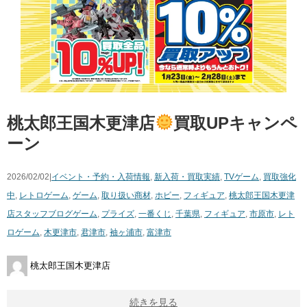
桃太郎王国木更津店
買取UPキャンペ
ーン
2026/02/02|
イベント・予約・入荷情報
,
新入荷・買取実績
,
TVゲーム
,
買取強化
中
,
レトロゲーム
,
ゲーム
,
取り扱い商材
,
ホビー
,
フィギュア
,
桃太郎王国木更津
店スタッフブログ
ゲーム
,
プライズ
,
一番くじ
,
千葉県
,
フィギュア
,
市原市
,
レト
ロゲーム
,
木更津市
,
君津市
,
袖ヶ浦市
,
富津市
桃太郎王国木更津店
続きを見る