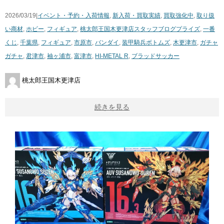
2026/03/19|
イベント・予約・入荷情報
,
新入荷・買取実績
,
買取強化中
,
取り扱
い商材
,
ホビー
,
フィギュア
,
桃太郎王国木更津店スタッフブログ
プライズ
,
一番
くじ
,
千葉県
,
フィギュア
,
市原市
,
バンダイ
,
装甲騎兵ボトムズ
,
木更津市
,
ガチャ
ガチャ
,
君津市
,
袖ヶ浦市
,
富津市
,
HI-METAL R
,
ブラッドサッカー
桃太郎王国木更津店
続きを見る