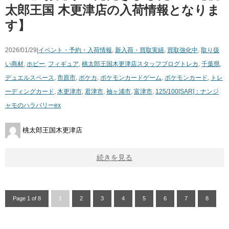
太郎王国 木更津店の入荷情報となりま
す】
2026/01/29|
イベント・予約・入荷情報
,
新入荷・買取実績
,
買取強化中
,
取り扱
い商材
,
ホビー
,
フィギュア
,
桃太郎王国木更津店スタッフブログ
トレカ
,
千葉県
,
デュエルスペース
,
市原市
,
ポケカ
,
ポケモンカードゲーム
,
ポケモンカード
,
トレ
ーディングカード
,
木更津市
,
君津市
,
袖ヶ浦市
,
富津市
,
125/100[SAR]：ナンジ
ャモのハラバリーex
桃太郎王国木更津店
続きを見る
Page 1 of 8
1
2
3
4
5
6
7
8