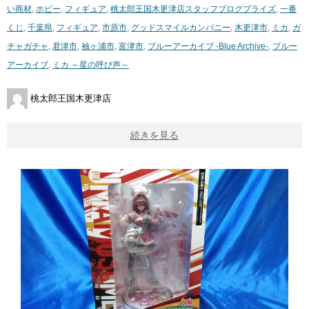
い商材
,
ホビー
,
フィギュア
,
桃太郎王国木更津店スタッフブログ
プライズ
,
一番
くじ
,
千葉県
,
フィギュア
,
市原市
,
グッドスマイルカンパニー
,
木更津市
,
ミカ
,
ガ
チャガチャ
,
君津市
,
袖ヶ浦市
,
富津市
,
ブルーアーカイブ -Blue Archive-
,
ブルー
アーカイブ
,
ミカ ～星の呼び声～
桃太郎王国木更津店
続きを見る