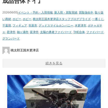
成品合体トイ』
2026/06/05|
イベント・予約・入荷情報
,
新入荷・買取実績
,
買取強化中
,
取り扱
い商材
,
ホビー
,
ホビー
,
桃太郎王国木更津店スタッフブログ
プライズ
,
一番くじ
,
千葉県
,
フィギュア
,
市原市
,
グッドスマイルカンパニー
,
木更津市
,
ガチャガチ
ャ
,
君津市
,
袖ヶ浦市
,
富津市
,
太陽の勇者ファイバード
,
THE合体
,
ファイバード
,
グランバード
桃太郎王国木更津店
続きを見る