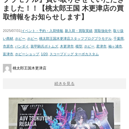
ました！！【桃太郎王国 木更津店の買
取情報をお知らせします】
2025/07/31|
イベント・予約・入荷情報
,
新入荷・買取実績
,
買取強化中
,
取り扱
い商材
,
ホビー
,
ホビー
,
桃太郎王国木更津店スタッフブログ
プラモデル
,
千葉県
,
市原市
,
バンダイ
,
装甲騎兵ボトムズ
,
木更津市
,
模型
,
ホビー
,
君津市
,
袖ヶ浦市
,
富津市
,
ホビーショップ
,
1/20
,
スコープドッグ ターボカスタム
桃太郎王国木更津店
続きを見る