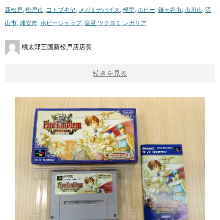
新松戸
,
松戸市
,
コトブキヤ
,
メガミデバイス
,
模型
,
ホビー
,
鎌ヶ谷市
,
市川市
,
流
山市
,
浦安市
,
ホビーショップ
,
皇巫 ​ツクヨミ ​レガリア
桃太郎王国新松戸店店長
続きを見る