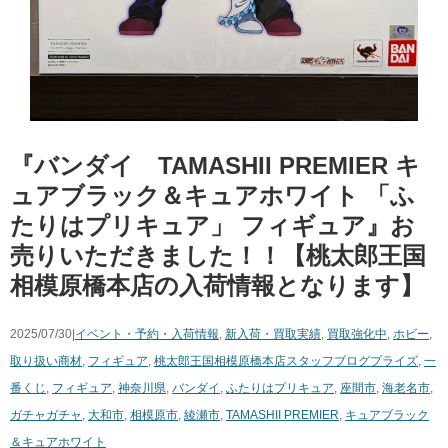
『バンダイ TAMASHII PREMIER キ
ュアブラック＆キュアホワイト 「ふ
たりはプリキュア」 フィギュア』お
売りいただきました！！【桃太郎王国
相模原橋本店の入荷情報となります】
2025/07/30|
イベント・予約・入荷情報
,
新入荷・買取実績
,
買取強化中
,
ホビー
,
取り扱い商材
,
フィギュア
,
桃太郎王国相模原橋本店スタッフブログ
プライズ
,
一
番くじ
,
フィギュア
,
神奈川県
,
バンダイ
,
ふたりはプリキュア
,
座間市
,
海老名市
,
ガチャガチャ
,
大和市
,
相模原市
,
綾瀬市
,
TAMASHII PREMIER
,
キュアブラック
＆キュアホワイト