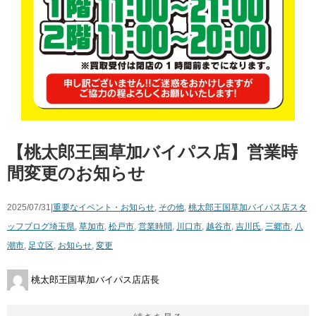
【桃太郎王国草加バイパス店】営業時
間変更のお知らせ
2025/07/31|
重要なイベント・お知らせ
,
その他
,
桃太郎王国草加バイパス店スタ
ッフブログ
埼玉県
,
草加市
,
松戸市
,
営業時間
,
川口市
,
越谷市
,
吉川氏
,
三郷市
,
八
潮市
,
足立区
,
お知らせ
,
変更
桃太郎王国草加バイパス店店長