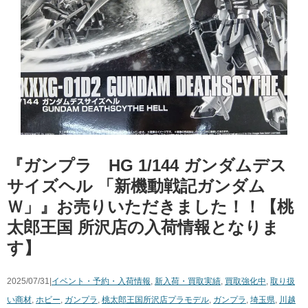
『ガンプラ HG 1/144 ガンダムデス
サイズヘル 「新機動戦記ガンダム
Ｗ」』お売りいただきました！！【桃
太郎王国 所沢店の入荷情報となりま
す】
2025/07/31|
イベント・予約・入荷情報
,
新入荷・買取実績
,
買取強化中
,
取り扱
い商材
,
ホビー
,
ガンプラ
,
桃太郎王国所沢店
プラモデル
,
ガンプラ
,
埼玉県
,
川越