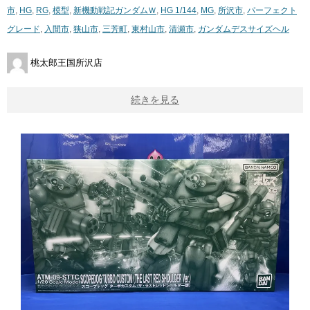
市
,
HG
,
RG
,
模型
,
新機動戦記ガンダムＷ
,
HG 1/144
,
MG
,
所沢市
,
パーフェクト
グレード
,
入間市
,
狭山市
,
三芳町
,
東村山市
,
清瀬市
,
ガンダムデスサイズヘル
桃太郎王国所沢店
続きを見る