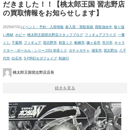
だきました！！【桃太郎王国 習志野店
の買取情報をお知らせします】
2025/07/31|
イベント・予約・入荷情報
,
新入荷・買取実績
,
買取強化中
,
取り扱
い商材
,
ホビー
,
桃太郎王国習志野店スタッフブログ
,
フィギュア
プライズ
,
一番
くじ
,
千葉県
,
フィギュア
,
習志野市
,
初音ミク
,
船橋市
,
鎌ヶ谷市
,
市川市
,
キャラ
クター・ボーカル・シリーズ01 ​初音ミク
,
ガチャガチャ
,
浦安市
,
習志野台
,
八千
代市
,
白石市
,
S-FIRE/セガフェイブ
,
秋旅行
桃太郎王国習志野店店長
続きを見る