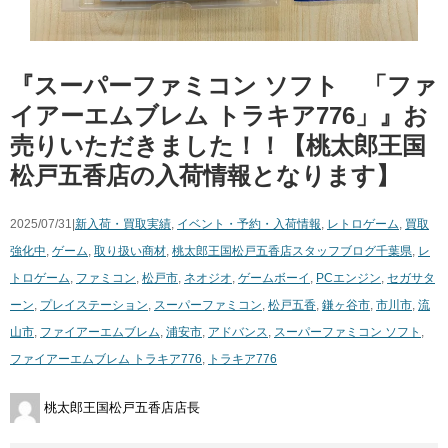
『スーパーファミコン ソフト 「ファ
イアーエムブレム トラキア776」』お
売りいただきました！！【桃太郎王国
松戸五香店の入荷情報となります】
2025/07/31|
新入荷・買取実績
,
イベント・予約・入荷情報
,
レトロゲーム
,
買取
強化中
,
ゲーム
,
取り扱い商材
,
桃太郎王国松戸五香店スタッフブログ
千葉県
,
レ
トロゲーム
,
ファミコン
,
松戸市
,
ネオジオ
,
ゲームボーイ
,
PCエンジン
,
セガサタ
ーン
,
プレイステーション
,
スーパーファミコン
,
松戸五香
,
鎌ヶ谷市
,
市川市
,
流
山市
,
ファイアーエムブレム
,
浦安市
,
アドバンス
,
スーパーファミコン ソフト
,
ファイアーエムブレム トラキア776
,
トラキア776
桃太郎王国松戸五香店店長