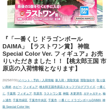
『「一番くじ ドラゴンボール
DAIMA」【ラストワン賞】 神龍
Special Color Ver. フィギュア』お売
りいただきました！！【桃太郎王国 市
原店の入荷情報となります】
2025/07/31|
イベント・予約・入荷情報
,
新入荷・買取実績
,
買取強化中
,
取り扱
い商材
,
ホビー
,
フィギュア
,
桃太郎王国市原店スタッフブログ
プライズ
,
一番く
じ
,
千葉県
,
フィギュア
,
市原市
,
ラストワン賞
,
神龍
,
木更津市
,
ガチャガチャ
,
袖
ヶ浦市
,
千葉市緑区
,
千葉市中央区
,
千葉市
,
一番くじ ドラゴンボールDAIMA
,
神
龍 Special Color Ver.