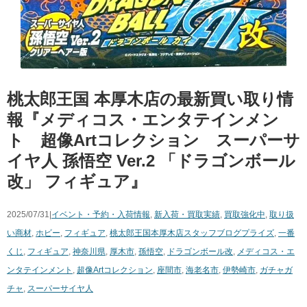
桃太郎王国 本厚木店の最新買い取り情
報『メディコス・エンタテインメン
ト 超像Artコレクション スーパーサ
イヤ人 孫悟空 Ver.2 「ドラゴンボール
改」 フィギュア』
2025/07/31|
イベント・予約・入荷情報
,
新入荷・買取実績
,
買取強化中
,
取り扱
い商材
,
ホビー
,
フィギュア
,
桃太郎王国本厚木店スタッフブログ
プライズ
,
一番
くじ
,
フィギュア
,
神奈川県
,
厚木市
,
孫悟空
,
ドラゴンボール改
,
メディコス・エ
ンタテインメント
,
超像Artコレクション
,
座間市
,
海老名市
,
伊勢崎市
,
ガチャガ
チャ
,
スーパーサイヤ人