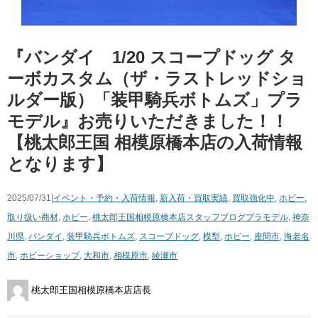
『バンダイ 1/20 スコープドッグ タ
ーボカスタム（ザ・ラストレッドショ
ルダー版）「装甲騎兵ボトムズ」プラ
モデル』お売りいただきました！！
【桃太郎王国 相模原橋本店の入荷情報
となります】
2025/07/31|
イベント・予約・入荷情報
,
新入荷・買取実績
,
買取強化中
,
ホビー
,
取り扱い商材
,
ホビー
,
桃太郎王国相模原橋本店スタッフブログ
プラモデル
,
神奈
川県
,
バンダイ
,
装甲騎兵ボトムズ
,
スコープドッグ
,
模型
,
ホビー
,
座間市
,
海老名
市
,
ホビーショップ
,
大和市
,
相模原市
,
綾瀬市
桃太郎王国相模原橋本店店長