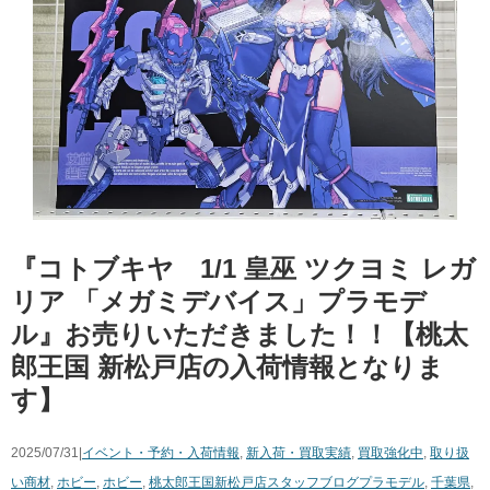
『コトブキヤ 1/1 ​皇巫 ​ツクヨミ ​レガ
リア ​「メガミデバイス」プラモデ
ル』お売りいただきました！！【桃太
郎王国 新松戸店の入荷情報となりま
す】
2025/07/31|
イベント・予約・入荷情報
,
新入荷・買取実績
,
買取強化中
,
取り扱
い商材
,
ホビー
,
ホビー
,
桃太郎王国新松戸店スタッフブログ
プラモデル
,
千葉県
,