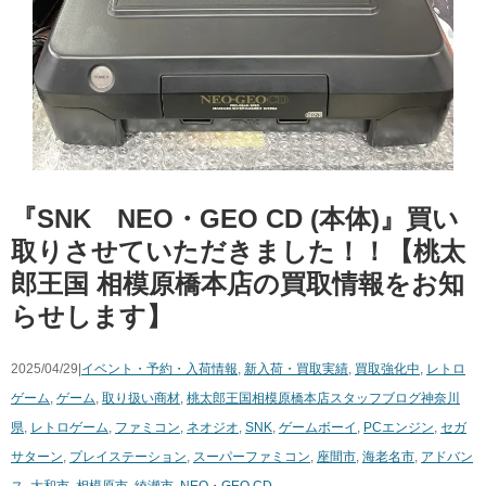
『SNK NEO・GEO CD (本体)』買い
取りさせていただきました！！【桃太
郎王国 相模原橋本店の買取情報をお知
らせします】
2025/04/29|
イベント・予約・入荷情報
,
新入荷・買取実績
,
買取強化中
,
レトロ
ゲーム
,
ゲーム
,
取り扱い商材
,
桃太郎王国相模原橋本店スタッフブログ
神奈川
県
,
レトロゲーム
,
ファミコン
,
ネオジオ
,
SNK
,
ゲームボーイ
,
PCエンジン
,
セガ
サターン
,
プレイステーション
,
スーパーファミコン
,
座間市
,
海老名市
,
アドバン