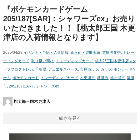
『ポケモンカードゲーム
205/187[SAR]：シャワーズex』お売り
いただきました！！【桃太郎王国 木更
津店の入荷情報となります】
2025/04/29|
イベント・予約・入荷情報
,
新入荷・買取実績
,
買取強化中
,
トレー
ディングカード
,
取り扱い商材
,
トレーディングカード
,
桃太郎王国木更津店スタ
ッフブログ
トレカ
,
千葉県
,
デュエルスペース
,
市原市
,
ポケカ
,
ポケモンカードゲ
ーム
,
ポケモンカード
,
トレーディングカード
,
木更津市
,
君津市
,
袖ヶ浦市
,
富津
市
,
205/187[SAR]：シャワーズex
桃太郎王国木更津店
続きを見る