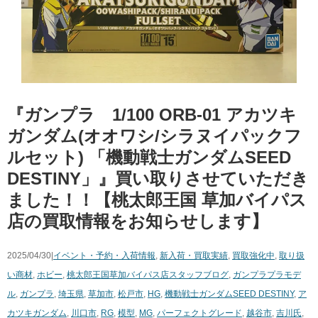
『ガンプラ 1/100 ​ORB-01 ​アカツキ
ガンダム(オオワシ/シラヌイパックフ
ルセット) ​「機動戦士ガンダムSEED ​
DESTINY」』買い取りさせていただき
ました！！【桃太郎王国 草加バイパス
店の買取情報をお知らせします】
2025/04/30|
イベント・予約・入荷情報
,
新入荷・買取実績
,
買取強化中
,
取り扱
い商材
,
ホビー
,
桃太郎王国草加バイパス店スタッフブログ
,
ガンプラ
プラモデ
ル
,
ガンプラ
,
埼玉県
,
草加市
,
松戸市
,
HG
,
機動戦士ガンダムSEED ​DESTINY
,
ア
カツキガンダム
,
川口市
,
RG
,
模型
,
MG
,
パーフェクトグレード
,
越谷市
,
吉川氏
,