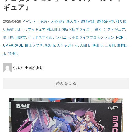
ギュア』
2025/04/29|
イベント・予約・入荷情報
,
新入荷・買取実績
,
買取強化中
,
取り扱
い商材
,
ホビー
,
フィギュア
,
桃太郎王国所沢店
プライズ
,
一番くじ
,
フィギュア
,
埼玉県
,
川越市
,
グッドスマイルカンパニー
,
ホロライブプロダクション
,
POP
UP PARADE
,
白上フブキ
,
所沢市
,
ガチャガチャ
,
入間市
,
狭山市
,
三芳町
,
東村山
市
,
清瀬市
桃太郎王国所沢店
続きを見る