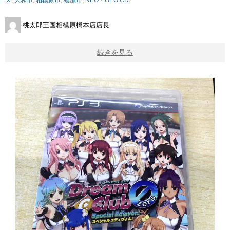
ス
,
大和市
,
相模原市
,
綾瀬市
,
NEO・GEO CD
桃太郎王国相模原橋本店店長
続きを見る