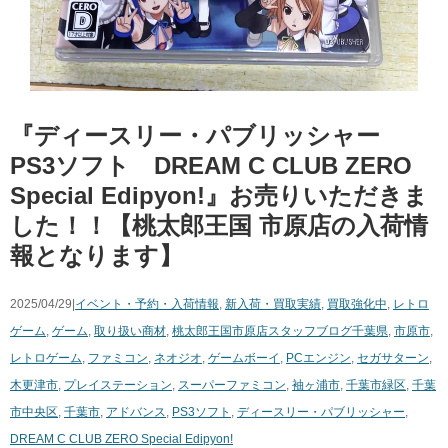
『ディースリー・パブリッシャー
PS3ソフト DREAM C CLUB ZERO
Special Edipyon!』お売りいただきま
した！！【桃太郎王国 市原店の入荷情
報となります】
2025/04/29|
イベント・予約・入荷情報
,
新入荷・買取実績
,
買取強化中
,
レトロ
ゲーム
,
ゲーム
,
取り扱い商材
,
桃太郎王国市原店スタッフブログ
千葉県
,
市原市
,
レトロゲーム
,
ファミコン
,
ネオジオ
,
ゲームボーイ
,
PCエンジン
,
セガサターン
,
木更津市
,
プレイステーション
,
スーパーファミコン
,
袖ヶ浦市
,
千葉市緑区
,
千葉
市中央区
,
千葉市
,
アドバンス
,
PS3ソフト
,
ディースリー・パブリッシャー
,
DREAM C CLUB ZERO Special Edipyon!