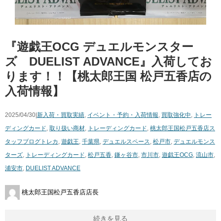
『遊戯王OCG デュエルモンスター
ズ DUELIST ADVANCE』入荷してお
ります！！【桃太郎王国 松戸五香店の
入荷情報】
2025/04/30|
新入荷・買取実績
,
イベント・予約・入荷情報
,
買取強化中
,
トレー
ディングカード
,
取り扱い商材
,
トレーディングカード
,
桃太郎王国松戸五香店ス
タッフブログ
トレカ
,
遊戯王
,
千葉県
,
デュエルスペース
,
松戸市
,
デュエルモンス
ターズ
,
トレーディングカード
,
松戸五香
,
鎌ヶ谷市
,
市川市
,
遊戯王OCG
,
流山市
,
浦安市
,
DUELIST ADVANCE
桃太郎王国松戸五香店店長
続きを見る