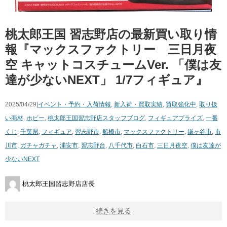
桃太郎王国 習志野店の最新買い取り情
報『マックスファクトリー 三日月夜
空 ​キャットコスチュームVer. ​「僕は友
達が少ないNEXT」 ​1/7フィギュア』
2025/04/29|
イベント・予約・入荷情報
,
新入荷・買取実績
,
買取強化中
,
取り扱
い商材
,
ホビー
,
桃太郎王国習志野店スタッフブログ
,
フィギュア
プライズ
,
一番
くじ
,
千葉県
,
フィギュア
,
習志野市
,
船橋市
,
マックスファクトリー
,
鎌ヶ谷市
,
市
川市
,
ガチャガチャ
,
浦安市
,
習志野台
,
八千代市
,
白石市
,
三日月夜空
,
僕は友達が
少ないNEXT
桃太郎王国習志野店店長
続きを見る