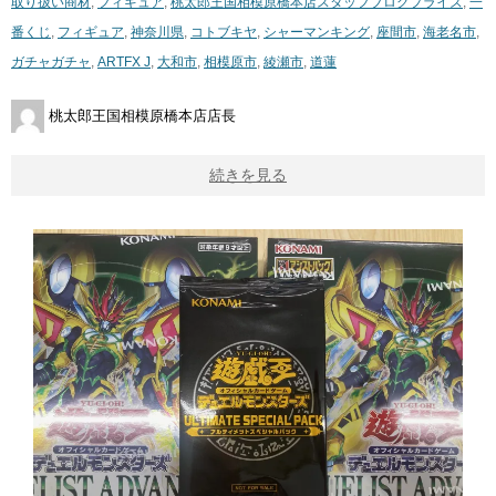
取り扱い商材
,
フィギュア
,
桃太郎王国相模原橋本店スタッフブログ
プライズ
,
一
番くじ
,
フィギュア
,
神奈川県
,
コトブキヤ
,
シャーマンキング
,
座間市
,
海老名市
,
ガチャガチャ
,
ARTFX J
,
大和市
,
相模原市
,
綾瀬市
,
道蓮
桃太郎王国相模原橋本店店長
続きを見る