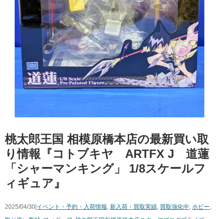
桃太郎王国 相模原橋本店の最新買い取
り情報『コトブキヤ ARTFX J 道蓮
「シャーマンキング」 1/8スケールフ
ィギュア』
2025/04/30|
イベント・予約・入荷情報
,
新入荷・買取実績
,
買取強化中
,
ホビー
,