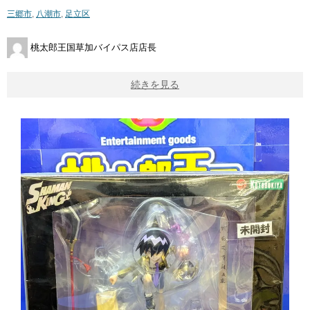
三郷市
,
八潮市
,
足立区
桃太郎王国草加バイパス店店長
続きを見る