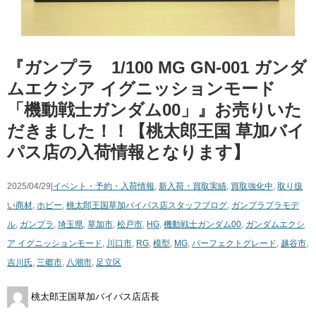
『ガンプラ 1/100 ​MG ​GN-001 ​ガンダ
ムエクシア ​イグニッションモード ​
「機動戦士ガンダム00」』お売りいた
だきました！！【桃太郎王国 草加バイ
パス店の入荷情報となります】
2025/04/29|
イベント・予約・入荷情報
,
新入荷・買取実績
,
買取強化中
,
取り扱
い商材
,
ホビー
,
桃太郎王国草加バイパス店スタッフブログ
,
ガンプラ
プラモデ
ル
,
ガンプラ
,
埼玉県
,
草加市
,
松戸市
,
HG
,
機動戦士ガンダム00
,
ガンダムエクシ
ア ​イグニッションモード
,
川口市
,
RG
,
模型
,
MG
,
パーフェクトグレード
,
越谷市
,
吉川氏
,
三郷市
,
八潮市
,
足立区
桃太郎王国草加バイパス店店長