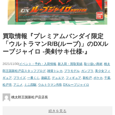
買取情報『プレミアムバンダイ限定
「ウルトラマンR/B(ルーブ)」のDXル
ーブジャイロ ​-美剣サキ仕様-』
2021/11/30|
イベント・予約・入荷情報
,
新入荷・買取実績
,
取り扱い商材
,
桃太
郎王国新松戸店スタッフブログ
,
雑貨
トレカ
,
プラモデル
,
ガンプラ
,
美少女フィ
ギュア
,
プライズ
,
一番くじ
,
遊戯王
,
デュエマ
,
フィギュア
,
新松戸
,
ポケカ
,
千葉
,
松戸市
,
アニメ
,
ミニ四駆
,
ウルトラマンR/B
,
DXルーブジャイロ
桃太郎王国新松戸店店長
続きを見る