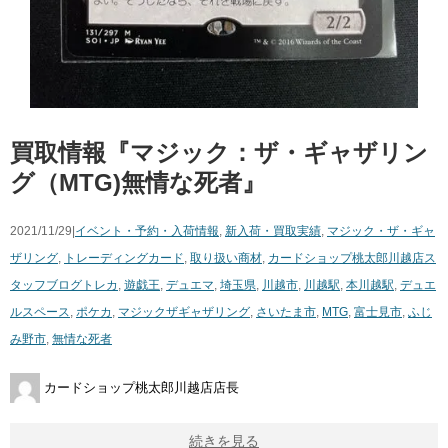
買取情報『マジック：ザ・ギャザリン
グ（MTG)無情な死者』
2021/11/29|
イベント・予約・入荷情報
,
新入荷・買取実績
,
マジック・ザ・ギャ
ザリング
,
トレーディングカード
,
取り扱い商材
,
カードショップ桃太郎川越店ス
タッフブログ
トレカ
,
遊戯王
,
デュエマ
,
埼玉県
,
川越市
,
川越駅
,
本川越駅
,
デュエ
ルスペース
,
ポケカ
,
マジックザギャザリング
,
さいたま市
,
MTG
,
富士見市
,
ふじ
み野市
,
無情な死者
カードショップ桃太郎川越店店長
続きを見る