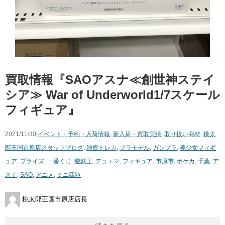
買取情報『SAOアスナ≪創世神ステイ
シア≫ War ​of ​Underworld​1/7スケール
フィギュア』
2021/11/30|
イベント・予約・入荷情報
,
新入荷・買取実績
,
取り扱い商材
,
桃太
郎王国市原店スタッフブログ
,
雑貨
トレカ
,
プラモデル
,
ガンプラ
,
美少女フィギ
ュア
,
プライズ
,
一番くじ
,
遊戯王
,
デュエマ
,
フィギュア
,
市原市
,
ポケカ
,
千葉
,
ア
スナ
,
SAO
,
アニメ
,
ミニ四駆
桃太郎王国市原店店長