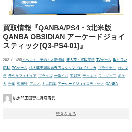
買取情報『QANBA/PS4・3北米版 ​
QANBA ​OBSIDIAN ​アーケードジョイ
スティック[Q3-PS4-01]』
2021/11/29|
イベント・予約・入荷情報
,
新入荷・買取実績
,
TVゲーム
,
取り扱い
商材
,
PCゲーム
,
桃太郎王国習志野店スタッフブログ
トレカ
,
プラモデル
,
ガンプ
ラ
,
美少女フィギュア
,
プライズ
,
一番くじ
,
遊戯王
,
デュエマ
,
フィギュア
,
ポケ
カ
,
千葉
,
習志野
,
アニメ
,
ミニ四駆
,
​アーケードジョイスティック
,
QANBA
桃太郎王国習志野店店長
続きを見る