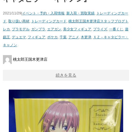
2021/11/29|
イベント・予約・入荷情報
,
新入荷・買取実績
,
トレーディングカー
ド
,
取り扱い商材
,
トレーディングカード
,
桃太郎王国木更津店スタッフブログ
ト
レカ
,
プラモデル
,
ガンプラ
,
エアガン
,
美少女フィギュア
,
プライズ
,
一番くじ
,
遊
戯王
,
デュエマ
,
フィギュア
,
ポケカ
,
千葉
,
アニメ
,
木更津
,
ＸＺ－キャタピラー・
キャノン
桃太郎王国木更津店
続きを見る