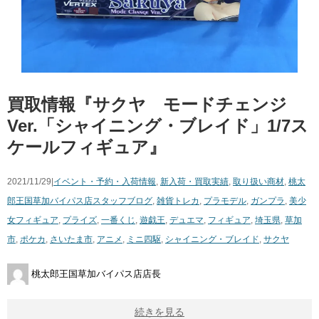
買取情報『サクヤ モードチェンジ
Ver.「シャイニング・ブレイド」1/7ス
ケールフィギュア』
2021/11/29|
イベント・予約・入荷情報
,
新入荷・買取実績
,
取り扱い商材
,
桃太
郎王国草加バイパス店スタッフブログ
,
雑貨
トレカ
,
プラモデル
,
ガンプラ
,
美少
女フィギュア
,
プライズ
,
一番くじ
,
遊戯王
,
デュエマ
,
フィギュア
,
埼玉県
,
草加
市
,
ポケカ
,
さいたま市
,
アニメ
,
ミニ四駆
,
シャイニング・ブレイド
,
サクヤ
桃太郎王国草加バイパス店店長
続きを見る