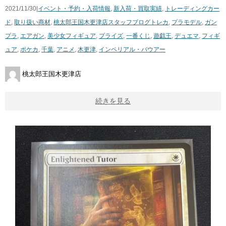
2021/11/30|
イベント・予約・入荷情報
,
新入荷・買取実績
,
トレーディングカー
ド
,
取り扱い商材
,
桃太郎王国木更津店スタッフブログ
トレカ
,
プラモデル
,
ガン
プラ
,
エアガン
,
美少女フィギュア
,
プライズ
,
一番くじ
,
遊戯王
,
デュエマ
,
フィギ
ュア
,
ポケカ
,
千葉
,
アニメ
,
木更津
,
インペリアル・バウアー
桃太郎王国木更津店
続きを見る