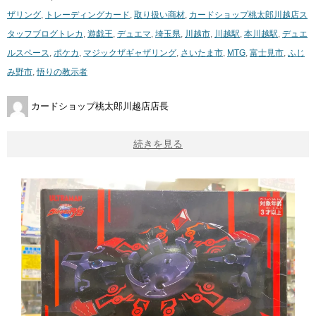
ザリング
,
トレーディングカード
,
取り扱い商材
,
カードショップ桃太郎川越店ス
タッフブログ
トレカ
,
遊戯王
,
デュエマ
,
埼玉県
,
川越市
,
川越駅
,
本川越駅
,
デュエ
ルスペース
,
ポケカ
,
マジックザギャザリング
,
さいたま市
,
MTG
,
富士見市
,
ふじ
み野市
,
悟りの教示者
カードショップ桃太郎川越店店長
続きを見る