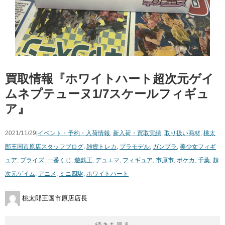
買取情報『ホワイトハート超次元ゲイ
ムネプテューヌ1/7スケールフィギュ
ア』
2021/11/29|
イベント・予約・入荷情報
,
新入荷・買取実績
,
取り扱い商材
,
桃太
郎王国市原店スタッフブログ
,
雑貨
トレカ
,
プラモデル
,
ガンプラ
,
美少女フィギ
ュア
,
プライズ
,
一番くじ
,
遊戯王
,
デュエマ
,
フィギュア
,
市原市
,
ポケカ
,
千葉
,
超
次元ゲイム
,
アニメ
,
ミニ四駆
,
ホワイトハート
桃太郎王国市原店店長
続きを見る