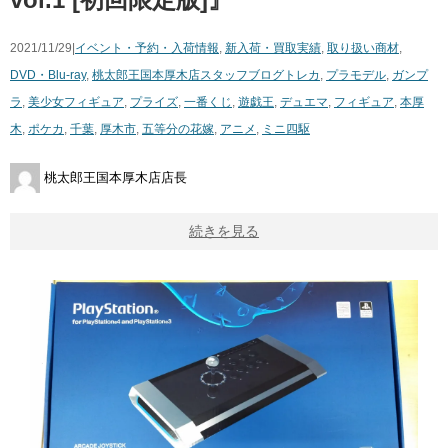
2021/11/29|
イベント・予約・入荷情報
,
新入荷・買取実績
,
取り扱い商材
,
DVD・Blu-ray
,
桃太郎王国本厚木店スタッフブログ
トレカ
,
プラモデル
,
ガンプ
ラ
,
美少女フィギュア
,
プライズ
,
一番くじ
,
遊戯王
,
デュエマ
,
フィギュア
,
本厚
木
,
ポケカ
,
千葉
,
厚木市
,
五等分の花嫁
,
アニメ
,
ミニ四駆
桃太郎王国本厚木店店長
続きを見る