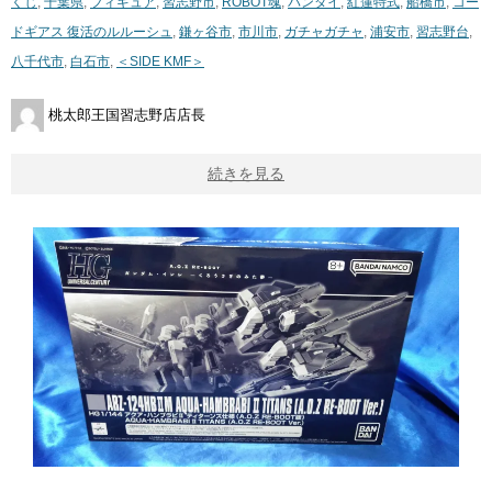
くじ
,
千葉県
,
フィギュア
,
習志野市
,
ROBOT魂
,
バンダイ
,
紅蓮特式
,
船橋市
,
コー
ドギアス ​復活のルルーシュ
,
鎌ヶ谷市
,
市川市
,
ガチャガチャ
,
浦安市
,
習志野台
,
八千代市
,
白石市
,
＜SIDE ​KMF＞
桃太郎王国習志野店店長
続きを見る