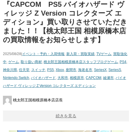
『CAPCOM PS5 ​バイオハザード ​ヴ
ィレッジ ​Z ​Version ​コレクターズ ​エ
ディション』買い取りさせていただき
ました！！【桃太郎王国 相模原橋本店
の買取情報をお知らせします】
2025/08/28|
イベント・予約・入荷情報
,
新入荷・買取実績
,
TVゲーム
,
買取強化
中
,
ゲーム
,
取り扱い商材
,
桃太郎王国相模原橋本店スタッフブログ
ゲーム
,
PS4
,
神奈川県
,
任天堂
,
スイッチ
,
PS5
,
Xbox
,
座間市
,
海老名市
,
SeriesX
,
SeriesS
,
Nintendo Switch
,
バイオハザード
,
大和市
,
相模原市
,
CAPCOM
,
綾瀬市
,
バイオ
ハザード ​ヴィレッジ ​Z ​Version ​コレクターズ ​エディション
桃太郎王国相模原橋本店店長
続きを見る