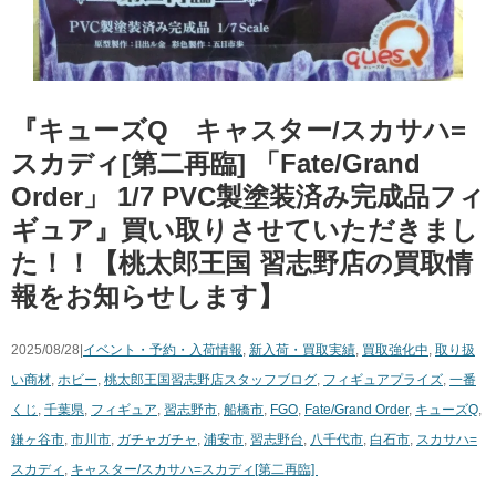
『キューズQ キャスター/スカサハ=
スカディ[第二再臨] ​「Fate/Grand ​
Order」 ​1/7 ​PVC製塗装済み完成品フィ
ギュア』買い取りさせていただきまし
た！！【桃太郎王国 習志野店の買取情
報をお知らせします】
2025/08/28|
イベント・予約・入荷情報
,
新入荷・買取実績
,
買取強化中
,
取り扱
い商材
,
ホビー
,
桃太郎王国習志野店スタッフブログ
,
フィギュア
プライズ
,
一番
くじ
,
千葉県
,
フィギュア
,
習志野市
,
船橋市
,
FGO
,
Fate/Grand ​Order
,
キューズQ
,
鎌ヶ谷市
,
市川市
,
ガチャガチャ
,
浦安市
,
習志野台
,
八千代市
,
白石市
,
スカサハ=
スカディ
,
キャスター/スカサハ=スカディ[第二再臨] ​