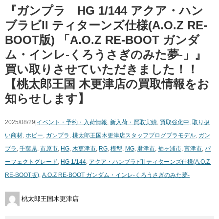
『ガンプラ HG ​1/144 ​アクア・ハン
ブラビII ​ティターンズ仕様(A.O.Z ​RE-
BOOT版) 「A.O.Z RE-BOOT ガンダ
ム・インレ-くろうさぎのみた夢-」』
買い取りさせていただきました！！
【桃太郎王国 木更津店の買取情報をお
知らせします】
2025/08/29|
イベント・予約・入荷情報
,
新入荷・買取実績
,
買取強化中
,
取り扱
い商材
,
ホビー
,
ガンプラ
,
桃太郎王国木更津店スタッフブログ
プラモデル
,
ガン
プラ
,
千葉県
,
市原市
,
HG
,
木更津市
,
RG
,
模型
,
MG
,
君津市
,
袖ヶ浦市
,
富津市
,
パ
ーフェクトグレード
,
HG ​1/144
,
アクア・ハンブラビII ​ティターンズ仕様(A.O.Z ​
RE-BOOT版)
,
A.O.Z RE-BOOT ガンダム・インレ-くろうさぎのみた夢-
桃太郎王国木更津店