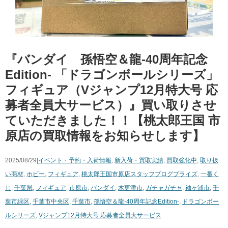
『バンダイ 孫悟空＆龍-40周年記念
Edition- 「ドラゴンボールシリーズ」
フィギュア（Vジャンプ12月特大号 応
募者全員大サービス）』買い取りさせ
ていただきました！！【桃太郎王国 市
原店の買取情報をお知らせします】
2025/08/29|
イベント・予約・入荷情報
,
新入荷・買取実績
,
買取強化中
,
取り扱
い商材
,
ホビー
,
フィギュア
,
桃太郎王国市原店スタッフブログ
プライズ
,
一番く
じ
,
千葉県
,
フィギュア
,
市原市
,
バンダイ
,
木更津市
,
ガチャガチャ
,
袖ヶ浦市
,
千
葉市緑区
,
千葉市中央区
,
千葉市
,
孫悟空＆龍-40周年記念Edition-
,
ドラゴンボー
ルシリーズ
,
Vジャンプ12月特大号 応募者全員大サービス