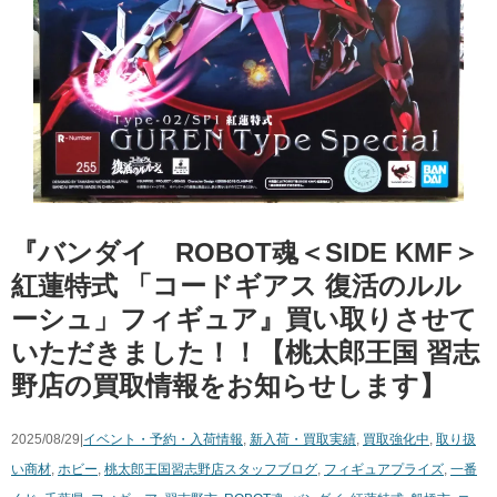
『バンダイ ROBOT魂＜SIDE ​KMF＞
​紅蓮特式 ​「コードギアス ​復活のルル
ーシュ」フィギュア』買い取りさせて
いただきました！！【桃太郎王国 習志
野店の買取情報をお知らせします】
2025/08/29|
イベント・予約・入荷情報
,
新入荷・買取実績
,
買取強化中
,
取り扱
い商材
,
ホビー
,
桃太郎王国習志野店スタッフブログ
,
フィギュア
プライズ
,
一番