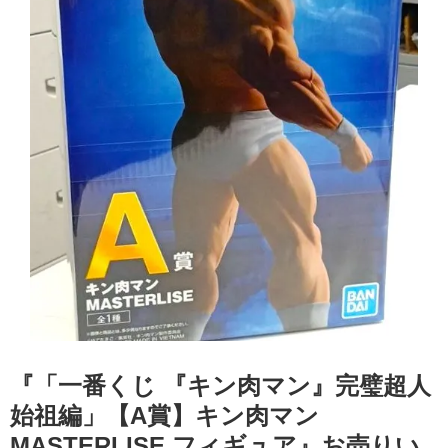
『「一番くじ 『キン肉マン』完璧超人
始祖編」【A賞】キン肉マン
MASTERLISE フィギュア』お売りい