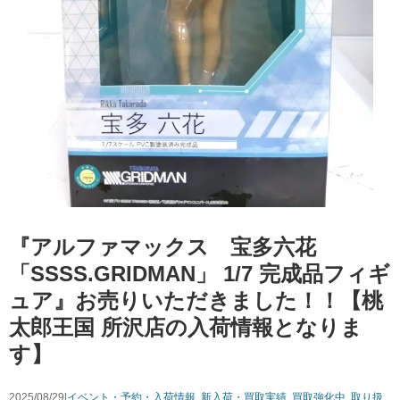
『アルファマックス 宝多六花
「SSSS.GRIDMAN」 1/7 完成品フィギ
ュア』お売りいただきました！！【桃
太郎王国 所沢店の入荷情報となりま
す】
2025/08/29|
イベント・予約・入荷情報
,
新入荷・買取実績
,
買取強化中
,
取り扱