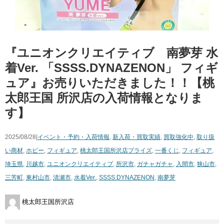
『ユニオンクリエイティブ 南夢芽 水
着Ver. 「SSSS.DYNAZENON」 フィギ
ュア』お売りいただきました！！【桃
太郎王国 所沢店の入荷情報となりま
す】
2025/08/28|
イベント・予約・入荷情報
,
新入荷・買取実績
,
買取強化中
,
取り扱
い商材
,
ホビー
,
フィギュア
,
桃太郎王国所沢店
プライズ
,
一番くじ
,
フィギュア
,
埼玉県
,
川越市
,
ユニオンクリエイティブ
,
所沢市
,
ガチャガチャ
,
入間市
,
狭山市
,
三芳町
,
東村山市
,
清瀬市
,
水着Ver.
,
SSSS.DYNAZENON
,
南夢芽
桃太郎王国所沢店