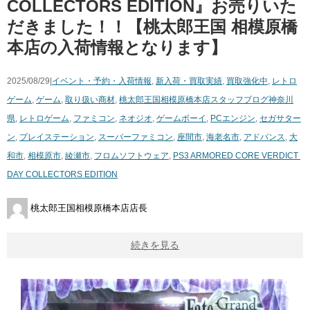
COLLECTORS ​EDITION』お売りいた
だきました！！【桃太郎王国 相模原橋
本店の入荷情報となります】
2025/08/29|
イベント・予約・入荷情報
,
新入荷・買取実績
,
買取強化中
,
レトロ
ゲーム
,
ゲーム
,
取り扱い商材
,
桃太郎王国相模原橋本店スタッフブログ
神奈川
県
,
レトロゲーム
,
ファミコン
,
ネオジオ
,
ゲームボーイ
,
PCエンジン
,
セガサター
ン
,
プレイステーション
,
スーパーファミコン
,
座間市
,
海老名市
,
アドバンス
,
大
和市
,
相模原市
,
綾瀬市
,
フロムソフトウェア
,
PS3 ​ARMORED ​CORE ​VERDICT ​
DAY ​COLLECTORS ​EDITION
桃太郎王国相模原橋本店店長
続きを見る