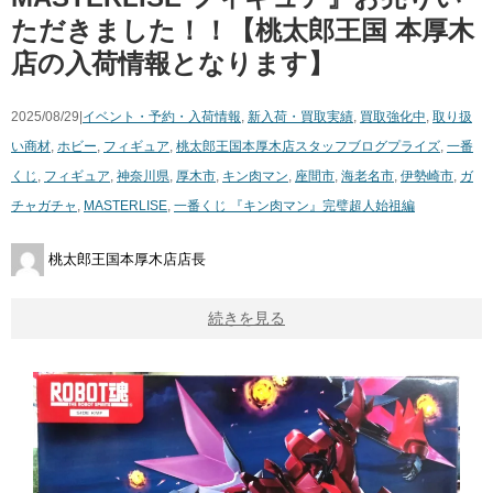
ただきました！！【桃太郎王国 本厚木
店の入荷情報となります】
2025/08/29|
イベント・予約・入荷情報
,
新入荷・買取実績
,
買取強化中
,
取り扱
い商材
,
ホビー
,
フィギュア
,
桃太郎王国本厚木店スタッフブログ
プライズ
,
一番
くじ
,
フィギュア
,
神奈川県
,
厚木市
,
キン肉マン
,
座間市
,
海老名市
,
伊勢崎市
,
ガ
チャガチャ
,
MASTERLISE
,
一番くじ 『キン肉マン』完璧超人始祖編
桃太郎王国本厚木店店長
続きを見る