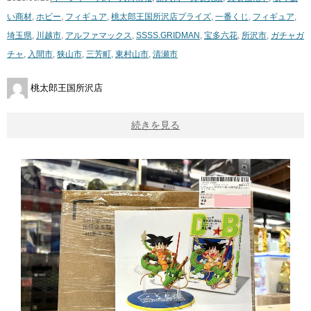
い商材
,
ホビー
,
フィギュア
,
桃太郎王国所沢店
プライズ
,
一番くじ
,
フィギュア
,
埼玉県
,
川越市
,
アルファマックス
,
SSSS.GRIDMAN
,
宝多六花
,
所沢市
,
ガチャガ
チャ
,
入間市
,
狭山市
,
三芳町
,
東村山市
,
清瀬市
桃太郎王国所沢店
続きを見る