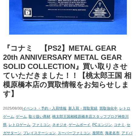
『コナミ 【PS2】METAL ​GEAR ​
20th ​ANNIVERSARY ​METAL ​GEAR ​
SOLID ​COLLECTION』買い取りさせ
ていただきました！！【桃太郎王国 相
模原橋本店の買取情報をお知らせしま
す】
2025/08/30|
イベント・予約・入荷情報
,
新入荷・買取実績
,
買取強化中
,
レトロ
ゲーム
,
ゲーム
,
取り扱い商材
,
桃太郎王国相模原橋本店スタッフブログ
神奈川
県
,
レトロゲーム
,
ファミコン
,
ネオジオ
,
ゲームボーイ
,
PCエンジン
,
コナミ
,
セ
ガサターン
,
プレイステーション
,
スーパーファミコン
,
座間市
,
海老名市
,
アドバ