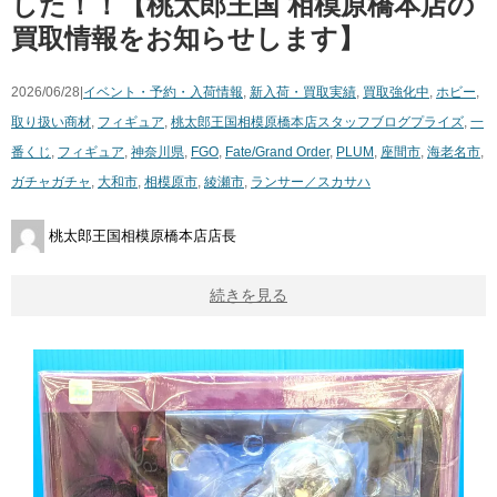
した！！【桃太郎王国 相模原橋本店の
買取情報をお知らせします】
2026/06/28|
イベント・予約・入荷情報
,
新入荷・買取実績
,
買取強化中
,
ホビー
,
取り扱い商材
,
フィギュア
,
桃太郎王国相模原橋本店スタッフブログ
プライズ
,
一
番くじ
,
フィギュア
,
神奈川県
,
FGO
,
Fate/Grand Order
,
PLUM
,
座間市
,
海老名市
,
ガチャガチャ
,
大和市
,
相模原市
,
綾瀬市
,
ランサー／スカサハ
桃太郎王国相模原橋本店店長
続きを見る