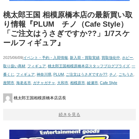
桃太郎王国 相模原橋本店の最新買い取
り情報『PLUM チノ（Cafe Style）
「ご注文はうさぎですか??」1/7スケ
ールフィギュア』
2025/06/09|
イベント・予約・入荷情報
,
新入荷・買取実績
,
買取強化中
,
ホビー
,
取り扱い商材
,
フィギュア
,
桃太郎王国相模原橋本店スタッフブログ
プライズ
,
一
番くじ
,
フィギュア
,
神奈川県
,
PLUM
,
ご注文はうさぎですか??
,
チノ
,
ごちうさ
,
座間市
,
海老名市
,
ガチャガチャ
,
大和市
,
相模原市
,
綾瀬市
,
Cafe Style
桃太郎王国相模原橋本店店長
続きを見る