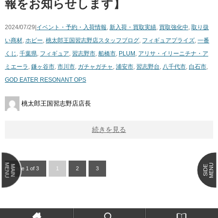
報をお知らせします】
2024/07/29|
イベント・予約・入荷情報
,
新入荷・買取実績
,
買取強化中
,
取り扱
い商材
,
ホビー
,
桃太郎王国習志野店スタッフブログ
,
フィギュア
プライズ
,
一番
くじ
,
千葉県
,
フィギュア
,
習志野市
,
船橋市
,
PLUM
,
アリサ・イリーニチナ・ア
ミエーラ
,
鎌ヶ谷市
,
市川市
,
ガチャガチャ
,
浦安市
,
習志野台
,
八千代市
,
白石市
,
GOD EATER RESONANT OPS
桃太郎王国習志野店店長
続きを見る
MENU
MENU
MAIN
SIDE
Page 1 of 3
1
2
3