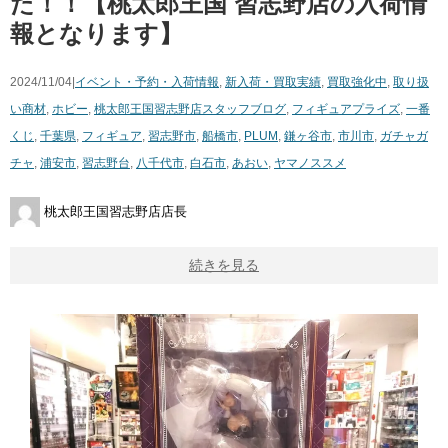
た！！【桃太郎王国 習志野店の入荷情
報となります】
2024/11/04|
イベント・予約・入荷情報
,
新入荷・買取実績
,
買取強化中
,
取り扱
い商材
,
ホビー
,
桃太郎王国習志野店スタッフブログ
,
フィギュア
プライズ
,
一番
くじ
,
千葉県
,
フィギュア
,
習志野市
,
船橋市
,
PLUM
,
鎌ヶ谷市
,
市川市
,
ガチャガ
チャ
,
浦安市
,
習志野台
,
八千代市
,
白石市
,
あおい
,
ヤマノススメ
桃太郎王国習志野店店長
続きを見る