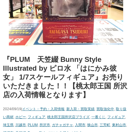
『PLUM 天笠綴 ​Bunny ​Style ​
Illustrated ​by ​ピロ水 ​「はにかみ彼
女」 ​1/7スケールフィギュア』お売り
いただきました！！【桃太郎王国 所沢
店の入荷情報となります】
2024/09/19|
イベント・予約・入荷情報
,
新入荷・買取実績
,
買取強化中
,
取り扱
い商材
,
ホビー
,
フィギュア
,
桃太郎王国所沢店
プライズ
,
一番くじ
,
フィギュア
,
埼玉県
,
川越市
,
PLUM
,
所沢市
,
ガチャガチャ
,
入間市
,
狭山市
,
三芳町
,
東村山市
,