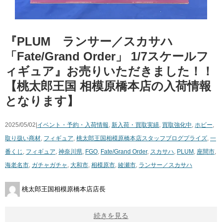
『PLUM ランサー／スカサハ
「Fate/Grand Order」 1/7スケールフ
ィギュア』お売りいただきました！！
【桃太郎王国 相模原橋本店の入荷情報
となります】
2025/05/02|
イベント・予約・入荷情報
,
新入荷・買取実績
,
買取強化中
,
ホビー
,
取り扱い商材
,
フィギュア
,
桃太郎王国相模原橋本店スタッフブログ
プライズ
,
一
番くじ
,
フィギュア
,
神奈川県
,
FGO
,
Fate/Grand Order
,
スカサハ
,
PLUM
,
座間市
,
海老名市
,
ガチャガチャ
,
大和市
,
相模原市
,
綾瀬市
,
ランサー／スカサハ
桃太郎王国相模原橋本店店長
続きを見る