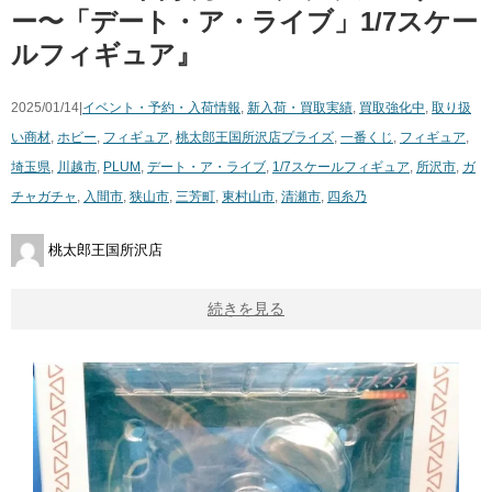
ー〜「デート・ア・ライブ」1/7スケー
ルフィギュア』
2025/01/14|
イベント・予約・入荷情報
,
新入荷・買取実績
,
買取強化中
,
取り扱
い商材
,
ホビー
,
フィギュア
,
桃太郎王国所沢店
プライズ
,
一番くじ
,
フィギュア
,
埼玉県
,
川越市
,
PLUM
,
デート・ア・ライブ
,
1/7スケールフィギュア
,
所沢市
,
ガ
チャガチャ
,
入間市
,
狭山市
,
三芳町
,
東村山市
,
清瀬市
,
四糸乃
桃太郎王国所沢店
続きを見る