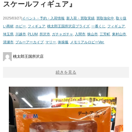
スケールフィギュア』
2025/03/27|
イベント・予約・入荷情報
,
新入荷・買取実績
,
買取強化中
,
取り扱
い商材
,
ホビー
,
フィギュア
,
桃太郎王国所沢店
プライズ
,
一番くじ
,
フィギュア
,
埼玉県
,
川越市
,
PLUM
,
所沢市
,
ガチャガチャ
,
入間市
,
狭山市
,
三芳町
,
東村山市
,
清瀬市
,
ブルーアーカイブ
,
マリー
,
体操服
,
メモリアルロビーVer.
桃太郎王国所沢店
続きを見る