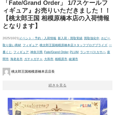
「Fate/Grand ​Order」 1/7スケールフ
ィギュア』お売りいただきました！！
【桃太郎王国 相模原橋本店の入荷情報
となります】
2025/10/21|
イベント・予約・入荷情報
,
新入荷・買取実績
,
買取強化中
,
ホビー
,
取り扱い商材
,
フィギュア
,
桃太郎王国相模原橋本店スタッフブログ
プライズ
,
一
番くじ
,
フィギュア
,
神奈川県
,
Fate/Grand ​Order
,
PLUM
,
ランサー/スカサハ
,
座
間市
,
海老名市
,
ガチャガチャ
,
大和市
,
相模原市
,
綾瀬市
桃太郎王国相模原橋本店店長
続きを見る