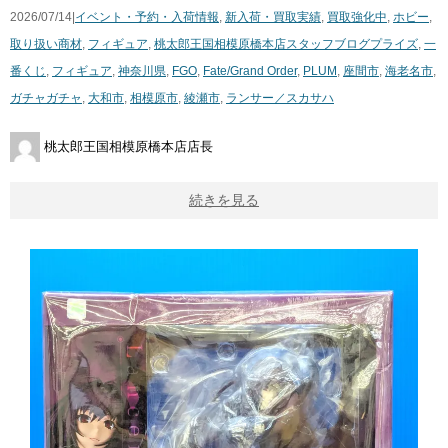
2026/07/14|
イベント・予約・入荷情報
,
新入荷・買取実績
,
買取強化中
,
ホビー
,
取り扱い商材
,
フィギュア
,
桃太郎王国相模原橋本店スタッフブログ
プライズ
,
一
番くじ
,
フィギュア
,
神奈川県
,
FGO
,
Fate/Grand ​Order
,
PLUM
,
座間市
,
海老名市
,
ガチャガチャ
,
大和市
,
相模原市
,
綾瀬市
,
ランサー／スカサハ
桃太郎王国相模原橋本店店長
続きを見る