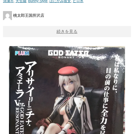
清瀬市
,
天笠綴
,
Bunny ​Style
,
はにかみ彼女
,
ピロ水
桃太郎王国所沢店
続きを見る