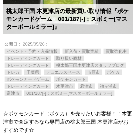
桃太郎王国 木更津店の最新買い取り情報『ポケ
モンカードゲーム 001/187[-]：スボミー[マス
ターボールミラー]』
公開日：
2025/05/26
:
イベント・予約・入荷情報
新入荷・買取実績
買取強化中
トレーディングカード
取り扱い商材
トレーディングカード
桃太郎王国木更津店スタッフブログ
トレカ
千葉県
デュエルスペース
市原市
ポケカ
ポケモンカードゲーム
ポケモンカード
トレーディングカード
木更津市
君津市
袖ヶ浦市
富津市
001/187[-]：スボミー[マスターボールミラー]
☆ポケモンカード（ポケカ）を売りたいお客様！！木更
津市で査定するなら専門店の桃太郎王国 木更津店がお
すすめです☆