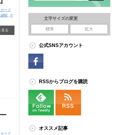
』
ンカード
川越駅
,
デ
文字サイズの変更
標準
拡大
を見る
公式SNSアカウント
RSSからブログを購読
ー
オススメ記事
ンカード