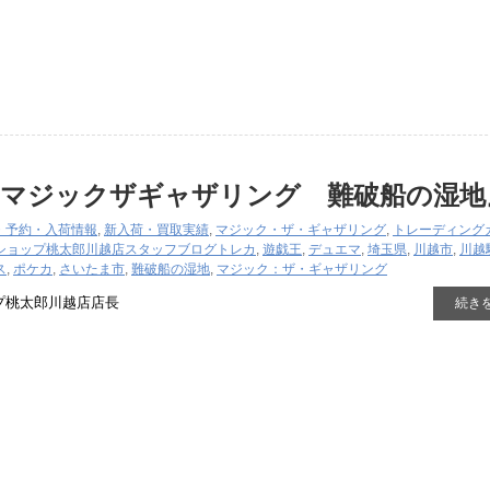
『マジックザギャザリング 難破船の湿地
・予約・入荷情報
,
新入荷・買取実績
,
マジック・ザ・ギャザリング
,
トレーディング
ショップ桃太郎川越店スタッフブログ
トレカ
,
遊戯王
,
デュエマ
,
埼玉県
,
川越市
,
川越
ス
,
ポケカ
,
さいたま市
,
難破船の湿地
,
マジック：ザ・ギャザリング
プ桃太郎川越店店長
続き