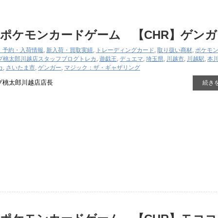
ポケモンカードゲーム 【CHR】ゲンガ
・予約・入荷情報
,
新入荷・買取実績
,
トレーディングカード
,
取り扱い商材
,
ポケモ
プ桃太郎川越店スタッフブログ
トレカ
,
遊戯王
,
デュエマ
,
埼玉県
,
川越市
,
川越駅
,
本
カ
,
さいたま市
,
ゲンガー
,
マジック：ザ・ギャザリング
プ桃太郎川越店店長
続き