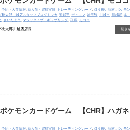
ポケモンカードゲーム 【CHR】モココ
・予約・入荷情報
,
新入荷・買取実績
,
トレーディングカード
,
取り扱い商材
,
ポケモ
プ桃太郎川越店スタッフブログ
トレカ
,
遊戯王
,
デュエマ
,
埼玉県
,
川越市
,
川越駅
,
本
カ
,
さいたま市
,
マジック：ザ・ギャザリング
,
CHR
,
モココ
プ桃太郎川越店店長
続き
ポケモンカードゲーム 【CHR】ハガネ
・予約・入荷情報
,
新入荷・買取実績
,
トレーディングカード
,
取り扱い商材
,
ポケモ