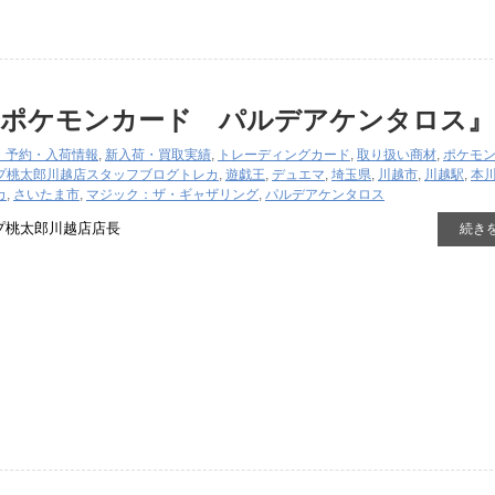
『ポケモンカード パルデアケンタロス』
・予約・入荷情報
,
新入荷・買取実績
,
トレーディングカード
,
取り扱い商材
,
ポケモ
プ桃太郎川越店スタッフブログ
トレカ
,
遊戯王
,
デュエマ
,
埼玉県
,
川越市
,
川越駅
,
本
カ
,
さいたま市
,
マジック：ザ・ギャザリング
,
パルデアケンタロス
プ桃太郎川越店店長
続き