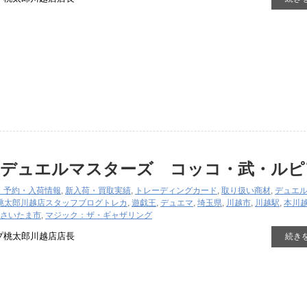
『デュエルマスターズ コッコ・武・ルピ
・予約・入荷情報
,
新入荷・買取実績
,
トレーディングカード
,
取り扱い商材
,
デュエ
桃太郎川越店スタッフブログ
トレカ
,
遊戯王
,
デュエマ
,
埼玉県
,
川越市
,
川越駅
,
本川
さいたま市
,
マジック：ザ・ギャザリング
プ桃太郎川越店店長
続き