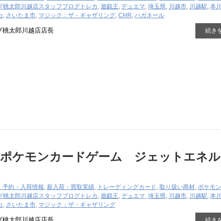
プ桃太郎川越店スタッフブログ
トレカ
,
遊戯王
,
デュエマ
,
埼玉県
,
川越市
,
川越駅
,
本
カ
,
さいたま市
,
マジック：ザ・ギャザリング
,
CHR
,
ハガネール
プ桃太郎川越店店長
続き
『ポケモンカードゲーム ジェットエネル
・予約・入荷情報
,
新入荷・買取実績
,
トレーディングカード
,
取り扱い商材
,
ポケモ
プ桃太郎川越店スタッフブログ
トレカ
,
遊戯王
,
デュエマ
,
埼玉県
,
川越市
,
川越駅
,
本
カ
,
さいたま市
,
マジック：ザ・ギャザリング
プ桃太郎川越店店長
続き