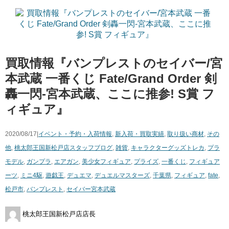
買取情報『バンプレストのセイバー/宮
本武蔵 ​一番くじ ​Fate/Grand ​Order ​剣
轟一閃‐宮本武蔵、ここに推参! ​S賞 ​フ
ィギュア』
2020/08/17|
イベント・予約・入荷情報
,
新入荷・買取実績
,
取り扱い商材
,
その
他
,
桃太郎王国新松戸店スタッフブログ
,
雑貨
,
キャラクターグッズ
トレカ
,
プラ
モデル
,
ガンプラ
,
エアガン
,
美少女フィギュア
,
プライズ
,
一番くじ
,
フィギュア
ーツ
,
ミニ4駆
,
遊戯王
,
デュエマ
,
デュエルマスターズ
,
千葉県
,
フィギュア
,
fate
,
松戸市
,
バンプレスト
,
セイバー宮本武蔵
桃太郎王国新松戸店店長