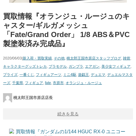
買取情報『オランジュ・ルージュのキ
ャスター/ギルガメッシュ ​
「Fate/Grand ​Order」 ​1/8 ​ABS＆PVC
製塗装済み完成品』
2020/06/03|
新入荷・買取実績
,
その他
,
桃太郎王国市原店スタッフブログ
,
雑貨
,
キャラクターグッズ
トレカ
,
プラモデル
,
ガンプラ
,
エアガン
,
美少女フィギュア
,
プライズ
,
一番くじ
,
フィギュアーツ
,
ミニ4駆
,
遊戯王
,
デュエマ
,
デュエルマスタ
ーズ
,
千葉県
,
フィギュア
,
fate
,
市原市
,
オランジュ・ルージュ
桃太郎王国市原店店長
続きを見る