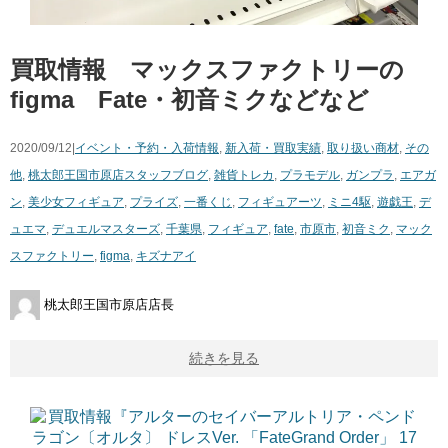
買取情報 マックスファクトリーの
figma Fate・初音ミクなどなど
2020/09/12|
イベント・予約・入荷情報
,
新入荷・買取実績
,
取り扱い商材
,
その
他
,
桃太郎王国市原店スタッフブログ
,
雑貨
トレカ
,
プラモデル
,
ガンプラ
,
エアガ
ン
,
美少女フィギュア
,
プライズ
,
一番くじ
,
フィギュアーツ
,
ミニ4駆
,
遊戯王
,
デ
ュエマ
,
デュエルマスターズ
,
千葉県
,
フィギュア
,
fate
,
市原市
,
初音ミク
,
マック
スファクトリー
,
figma
,
キズナアイ
桃太郎王国市原店店長
続きを見る