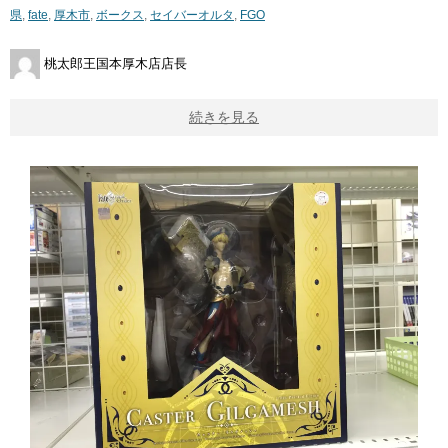
県
,
fate
,
厚木市
,
ボークス
,
セイバーオルタ
,
FGO
桃太郎王国本厚木店店長
続きを見る