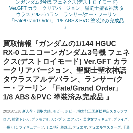
買取情報『ガンダムの1/144 HGUC
RX-0 ユニコーンガンダム3号機 フェネ
クス(デストロイモード) Ver.GFT カラ
ークリアバージョン、聖闘士聖衣神話
タウラスアルデバラン、ランサー/ク
ー・フーリン 「Fate/Grand Order」
1/8 ABS＆PVC 塗装済み完成品 』
2020/05/18|
新入荷・買取実績
,
ホビー
,
ホビー
,
桃太郎王国新松戸店スタッフブ
ログ
,
雑貨
トレカ
,
プラモデル
,
ガンプラ
,
エアガン
,
美少女フィギュア
,
プライズ
,
一番くじ
,
フィギュアーツ
,
ミニ4駆
,
遊戯王
,
デュエマ
,
デュエルマスターズ
,
千葉