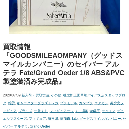
買取情報
『GOODSMILEAOMPANY（グッドス
マイルカンパニー）のセイバー ​アル
テラ ​Fate/Grand ​Oeder 1/8 ​ABS&PVC
製塗装済み完成品』
2020/07/09|
新入荷・買取実績
,
その他
,
桃太郎王国草加バイパス店スタッフブロ
グ
,
雑貨
,
キャラクターグッズ
トレカ
,
プラモデル
,
ガンプラ
,
エアガン
,
美少女フ
ィギュア
,
プライズ
,
一番くじ
,
フィギュアーツ
,
ミニ4駆
,
遊戯王
,
デュエマ
,
デュ
エルマスターズ
,
フィギュア
,
埼玉県
,
草加市
,
fate
,
グッドスマイルカンパニー
,
セ
イバー ​アルテラ
,
Grand ​Oeder