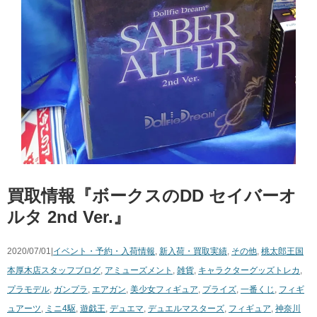
買取情報『ボークスのDD ​セイバーオ
ルタ ​2nd ​Ver.』
2020/07/01|
イベント・予約・入荷情報
,
新入荷・買取実績
,
その他
,
桃太郎王国
本厚木店スタッフブログ
,
アミューズメント
,
雑貨
,
キャラクターグッズ
トレカ
,
プラモデル
,
ガンプラ
,
エアガン
,
美少女フィギュア
,
プライズ
,
一番くじ
,
フィギ
ュアーツ
,
ミニ4駆
,
遊戯王
,
デュエマ
,
デュエルマスターズ
,
フィギュア
,
神奈川