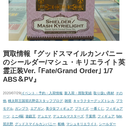
買取情報『グッドスマイルカンパニー
のシールダー/マシュ・キリエライト英
霊正装Ver. ​｢Fate/Grand ​Order｣ ​1/7 ​
ABS＆PV』
2020/07/29|
イベント・予約・入荷情報
,
新入荷・買取実績
,
取り扱い商材
,
その
他
,
桃太郎王国習志野店スタッフブログ
,
雑貨
,
キャラクターグッズ
トレカ
,
プラ
モデル
,
ガンプラ
,
エアガン
,
美少女フィギュア
,
プライズ
,
一番くじ
,
フィギュア
ーツ
,
ミニ4駆
,
遊戯王
,
デュエマ
,
デュエルマスターズ
,
千葉県
,
フィギュア
,
fate
,
習志野
,
グッドスマイルカンパニー
,
船橋
,
マシュキリエライト
,
シールダー