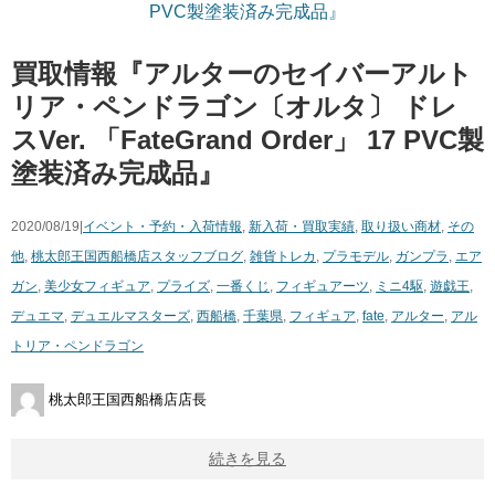
買取情報『アルターのセイバーアルト
リア・ペンドラゴン〔オルタ〕 ​ドレ
スVer. ​「FateGrand ​Order」 ​17 ​PVC製
塗装済み完成品』
2020/08/19|
イベント・予約・入荷情報
,
新入荷・買取実績
,
取り扱い商材
,
その
他
,
桃太郎王国西船橋店スタッフブログ
,
雑貨
トレカ
,
プラモデル
,
ガンプラ
,
エア
ガン
,
美少女フィギュア
,
プライズ
,
一番くじ
,
フィギュアーツ
,
ミニ4駆
,
遊戯王
,
デュエマ
,
デュエルマスターズ
,
西船橋
,
千葉県
,
フィギュア
,
fate
,
アルター
,
アル
トリア・ペンドラゴン
桃太郎王国西船橋店店長
続きを見る