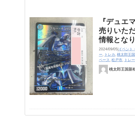
『デュエマ
売りいただ
情報とな
2024/09/05|
イベント
ー
,
トレカ
,
桃太郎王国
ペース
,
松戸市
,
トレー
桃太郎王国新