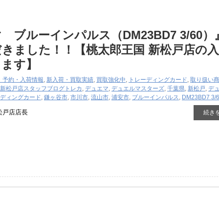
 ブルーインパルス（DM23BD7 3/60）
きました！！【桃太郎王国 新松戸店の
ります】
・予約・入荷情報
,
新入荷・買取実績
,
買取強化中
,
トレーディングカード
,
取り扱い
新松戸店スタッフブログ
トレカ
,
デュエマ
,
デュエルマスターズ
,
千葉県
,
新松戸
,
デ
ディングカード
,
鎌ヶ谷市
,
市川市
,
流山市
,
浦安市
,
ブルーインパルス
,
DM23BD7 3/
松戸店店長
続き