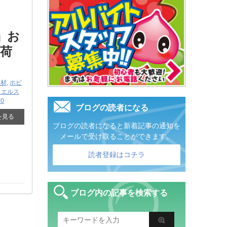
』お
入荷
商材
,
ホビ
ュエルス
60
ブログの読者になる
を見る
ブログの読者になると新着記事の通知を
メールで受け取ることができます。
読者登録はコチラ
ブログ内の記事を検索する