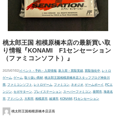
桃太郎王国 相模原橋本店の最新買い取
り情報『KONAMI F1センセーション
（ファミコンソフト）』
2025/07/02|
イベント・予約・入荷情報
,
新入荷・買取実績
,
買取強化中
,
レトロ
ゲーム
,
ゲーム
,
取り扱い商材
,
桃太郎王国相模原橋本店スタッフブログ
神奈川
県
,
ファミコンソフト
,
レトロゲーム
,
ファミコン
,
ネオジオ
,
ゲームボーイ
,
PCエ
ンジン
,
セガサターン
,
プレイステーション
,
スーパーファミコン
,
座間市
,
海老名
市
,
アドバンス
,
大和市
,
相模原市
,
綾瀬市
,
KONAMI
,
F1センセーション
桃太郎王国相模原橋本店店長