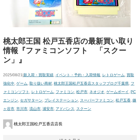
桃太郎王国 松戸五香店の最新買い取り
情報『ファミコンソフト 「スクー
ン」』
2025/08/21|
新入荷・買取実績
,
イベント・予約・入荷情報
,
レトロゲーム
,
買取
強化中
,
ゲーム
,
取り扱い商材
,
桃太郎王国松戸五香店スタッフブログ
千葉県
,
フ
ァミコンソフト
,
レトロゲーム
,
ファミコン
,
松戸市
,
ネオジオ
,
ゲームボーイ
,
PC
エンジン
,
セガサターン
,
プレイステーション
,
スーパーファミコン
,
松戸五香
,
鎌
ヶ谷市
,
市川市
,
流山市
,
浦安市
,
アドバンス
,
スクーン
桃太郎王国松戸五香店店長