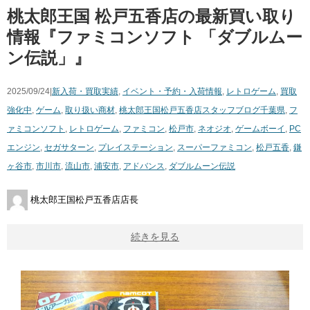
桃太郎王国 松戸五香店の最新買い取り
情報『ファミコンソフト 「ダブルムー
ン伝説」』
2025/09/24|
新入荷・買取実績
,
イベント・予約・入荷情報
,
レトロゲーム
,
買取
強化中
,
ゲーム
,
取り扱い商材
,
桃太郎王国松戸五香店スタッフブログ
千葉県
,
フ
ァミコンソフト
,
レトロゲーム
,
ファミコン
,
松戸市
,
ネオジオ
,
ゲームボーイ
,
PC
エンジン
,
セガサターン
,
プレイステーション
,
スーパーファミコン
,
松戸五香
,
鎌
ヶ谷市
,
市川市
,
流山市
,
浦安市
,
アドバンス
,
ダブルムーン伝説
桃太郎王国松戸五香店店長
続きを見る