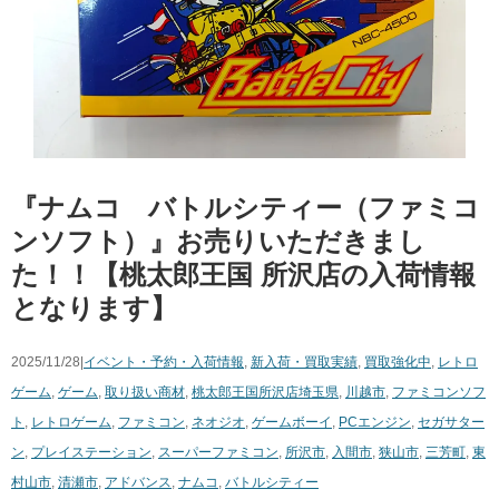
『ナムコ バトルシティー（ファミコ
ンソフト）』お売りいただきまし
た！！【桃太郎王国 所沢店の入荷情報
となります】
2025/11/28|
イベント・予約・入荷情報
,
新入荷・買取実績
,
買取強化中
,
レトロ
ゲーム
,
ゲーム
,
取り扱い商材
,
桃太郎王国所沢店
埼玉県
,
川越市
,
ファミコンソフ
ト
,
レトロゲーム
,
ファミコン
,
ネオジオ
,
ゲームボーイ
,
PCエンジン
,
セガサター
ン
,
プレイステーション
,
スーパーファミコン
,
所沢市
,
入間市
,
狭山市
,
三芳町
,
東
村山市
,
清瀬市
,
アドバンス
,
ナムコ
,
バトルシティー