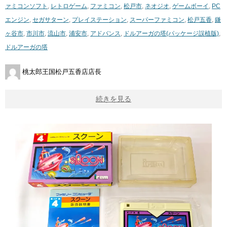
ァミコンソフト
,
レトロゲーム
,
ファミコン
,
松戸市
,
ネオジオ
,
ゲームボーイ
,
PC
エンジン
,
セガサターン
,
プレイステーション
,
スーパーファミコン
,
松戸五香
,
鎌
ヶ谷市
,
市川市
,
流山市
,
浦安市
,
アドバンス
,
ドルアーガの塔(パッケージ誤植版)
,
ドルアーガの塔
桃太郎王国松戸五香店店長
続きを見る