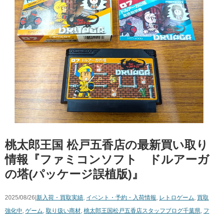
桃太郎王国 松戸五香店の最新買い取り
情報『ファミコンソフト ドルアーガ
の塔(パッケージ誤植版)』
2025/08/26|
新入荷・買取実績
,
イベント・予約・入荷情報
,
レトロゲーム
,
買取
強化中
,
ゲーム
,
取り扱い商材
,
桃太郎王国松戸五香店スタッフブログ
千葉県
,
フ