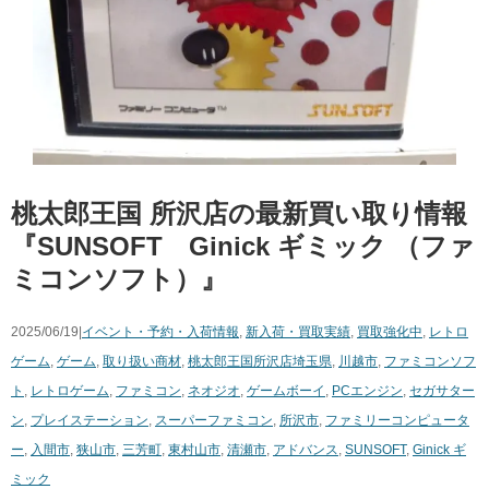
桃太郎王国 所沢店の最新買い取り情報
『SUNSOFT Ginick ギミック （ファ
ミコンソフト）』
2025/06/19|
イベント・予約・入荷情報
,
新入荷・買取実績
,
買取強化中
,
レトロ
ゲーム
,
ゲーム
,
取り扱い商材
,
桃太郎王国所沢店
埼玉県
,
川越市
,
ファミコンソフ
ト
,
レトロゲーム
,
ファミコン
,
ネオジオ
,
ゲームボーイ
,
PCエンジン
,
セガサター
ン
,
プレイステーション
,
スーパーファミコン
,
所沢市
,
ファミリーコンピュータ
ー
,
入間市
,
狭山市
,
三芳町
,
東村山市
,
清瀬市
,
アドバンス
,
SUNSOFT
,
Ginick ギ
ミック