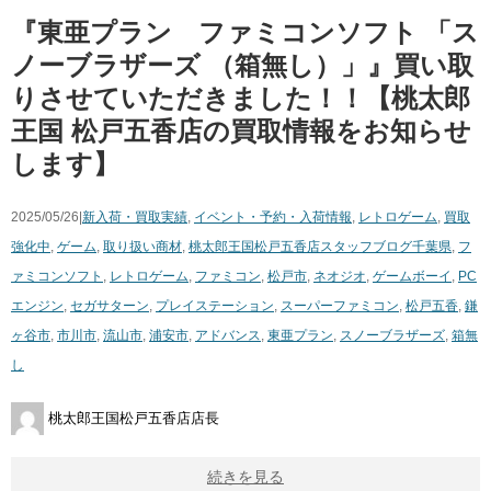
『東亜プラン ファミコンソフト 「ス
ノーブラザーズ （箱無し）」』買い取
りさせていただきました！！【桃太郎
王国 松戸五香店の買取情報をお知らせ
します】
2025/05/26|
新入荷・買取実績
,
イベント・予約・入荷情報
,
レトロゲーム
,
買取
強化中
,
ゲーム
,
取り扱い商材
,
桃太郎王国松戸五香店スタッフブログ
千葉県
,
フ
ァミコンソフト
,
レトロゲーム
,
ファミコン
,
松戸市
,
ネオジオ
,
ゲームボーイ
,
PC
エンジン
,
セガサターン
,
プレイステーション
,
スーパーファミコン
,
松戸五香
,
鎌
ヶ谷市
,
市川市
,
流山市
,
浦安市
,
アドバンス
,
東亜プラン
,
スノーブラザーズ
,
箱無
し
桃太郎王国松戸五香店店長
続きを見る