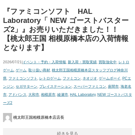
『ファミコンソフト HAL ​
Laboratory「 ​NEW ​ゴーストバスター
ズ2」』お売りいただきました！！
【桃太郎王国 相模原橋本店の入荷情報
となります】
2026/07/21|
イベント・予約・入荷情報
,
新入荷・買取実績
,
買取強化中
,
レトロ
ゲーム
,
ゲーム
,
取り扱い商材
,
桃太郎王国相模原橋本店スタッフブログ
神奈川
県
,
ファミコンソフト
,
レトロゲーム
,
ファミコン
,
ネオジオ
,
ゲームボーイ
,
PCエ
ンジン
,
セガサターン
,
プレイステーション
,
スーパーファミコン
,
座間市
,
海老名
市
,
アドバンス
,
大和市
,
相模原市
,
綾瀬市
,
HAL ​Laboratory
,
NEW ​ゴーストバスタ
ーズ2
桃太郎王国相模原橋本店店長
続きを見る