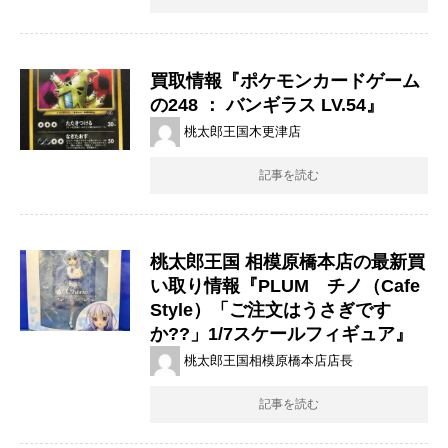
買取情報『ポケモンカードゲーム
の248 ​： ​バンギラス ​LV.54』
桃太郎王国木更津店
記事を読む
桃太郎王国 相模原橋本店の最新買
い取り情報『PLUM チノ（Cafe
Style）「ご注文はうさぎです
か??」1/7スケールフィギュア』
桃太郎王国相模原橋本店店長
記事を読む