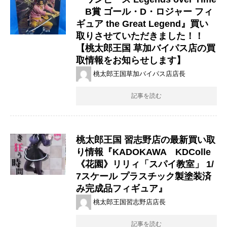
​B賞 ​ゴール・D・ロジャー ​フィ
ギュア ​the ​Great ​Legend』買い
取りさせていただきました！！
【桃太郎王国 草加バイパス店の買
取情報をお知らせします】
桃太郎王国草加バイパス店店長
記事を読む
桃太郎王国 習志野店の最新買い取
り情報『KADOKAWA KDColle
《花園》リリィ「スパイ教室」 ​1/
7スケール ​プラスチック製塗装済
み完成品フィギュア』
桃太郎王国習志野店店長
記事を読む