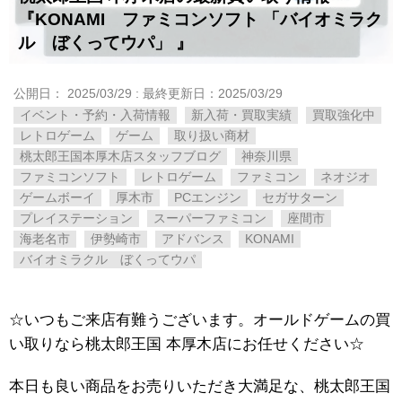
『KONAMI ファミコンソフト 「バイオミラク
ル ぼくってウパ」 』
公開日：
2025/03/29
: 最終更新日：2025/03/29
イベント・予約・入荷情報
新入荷・買取実績
買取強化中
レトロゲーム
ゲーム
取り扱い商材
桃太郎王国本厚木店スタッフブログ
神奈川県
ファミコンソフト
レトロゲーム
ファミコン
ネオジオ
ゲームボーイ
厚木市
PCエンジン
セガサターン
プレイステーション
スーパーファミコン
座間市
海老名市
伊勢崎市
アドバンス
KONAMI
バイオミラクル ぼくってウパ
☆いつもご来店有難うございます。オールドゲームの買
い取りなら桃太郎王国 本厚木店にお任せください☆
本日も良い商品をお売りいただき大満足な、桃太郎王国