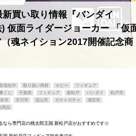
の最新買い取り情報『バンダイ
彫製法) ​仮面ライダージョーカー ​「仮
（魂ネイション2017開催記念商
取強化中
取り扱い商材
ホビー
フィギュア
番くじ
千葉県
フィギュア
新松戸
バンダイ
松戸市
谷市
市川市
流山市
ガチャガチャ
浦安市
念商品
るなら専門店の桃太郎王国 新松戸店がおすすめです☆
王国 新松戸店フィギュア担当者です。