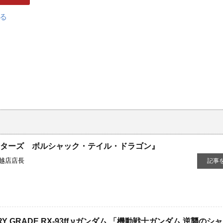
スターズ ボルシャック・テイル・ドラゴン』
越店店長
記事
RY ​GRADE ​RX-93ff ​νガンダム ​「機動戦士ガンダム ​逆襲のシ