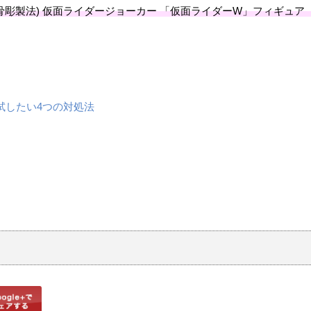
ts(真骨彫製法) ​仮面ライダージョーカー ​「仮面ライダーW」フィギュ
試したい4つの対処法