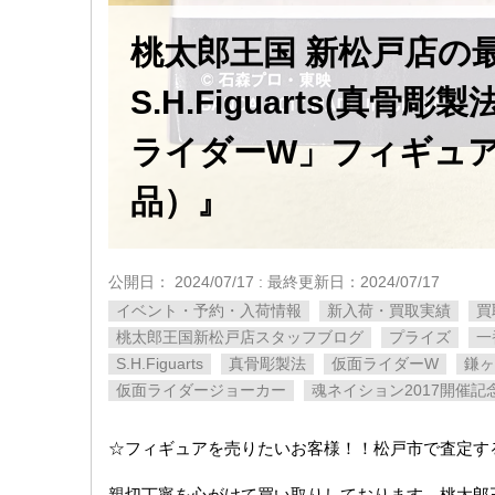
桃太郎王国 新松戸店
S.H.Figuarts(真骨
ライダーW」フィギュア
品）』
公開日：
2024/07/17
: 最終更新日：2024/07/17
イベント・予約・入荷情報
新入荷・買取実績
買
桃太郎王国新松戸店スタッフブログ
プライズ
一
S.H.Figuarts
真骨彫製法
仮面ライダーW
鎌ヶ
仮面ライダージョーカー
魂ネイション2017開催記
☆フィギュアを売りたいお客様！！松戸市で査定す
親切丁寧を心がけて買い取りしております、桃太郎