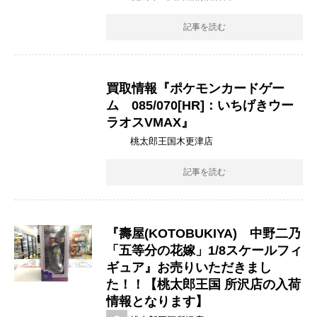
記事を読む
買取情報『ポケモンカードゲー
ム 085/070[HR]：いちげきウー
ラオスVMAX』
桃太郎王国木更津店
記事を読む
『壽屋(KOTOBUKIYA) 中野二乃
​「五等分の花嫁」1/8スケールフィ
ギュア』お売りいただきまし
た！！【桃太郎王国 所沢店の入荷
情報となります】