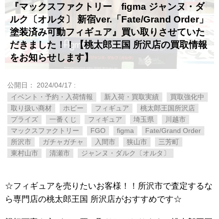
『マックスファクトリー figma ジャンヌ・ダ
ルク〔オルタ〕 新宿ver.「Fate/Grand Order」
塗装済み可動フィギュア』買い取りさせていた
だきました！！【桃太郎王国 所沢店の買取情報
をお知らせします】
公開日：
2024/04/17
:
イベント・予約・入荷情報
新入荷・買取実績
買取強化中
取り扱い商材
ホビー
フィギュア
桃太郎王国所沢店
プライズ
一番くじ
フィギュア
埼玉県
川越市
マックスファクトリー
FGO
figma
Fate/Grand Order
所沢市
ガチャガチャ
入間市
狭山市
三芳町
東村山市
清瀬市
ジャンヌ・ダルク〔オルタ〕
☆フィギュアを売りたいお客様！！所沢市で査定するな
ら専門店の桃太郎王国 所沢店がおすすめです☆