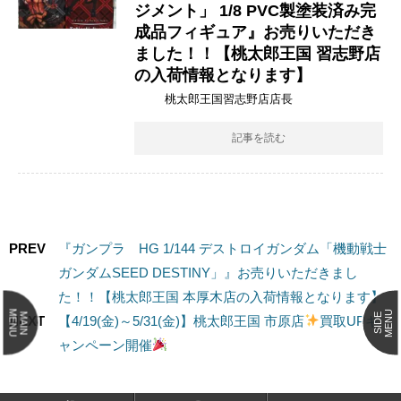
ジメント」 ​1/8 ​PVC製塗装済み完
成品フィギュア』お売りいただき
ました！！【桃太郎王国 習志野店
の入荷情報となります】
桃太郎王国習志野店店長
記事を読む
PREV
『ガンプラ HG 1/144 デストロイガンダム「機動戦士
ガンダムSEED DESTINY」』お売りいただきまし
た！！【桃太郎王国 本厚木店の入荷情報となります】
MENU
MENU
MAIN
SIDE
NEXT
【4/19(金)～5/31(金)】桃太郎王国 市原店
買取UPキ
ャンペーン開催