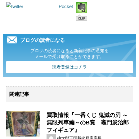
Pocket
ブログの読者になる
ブログの読者になると新着記事の通知を
メールで受け取ることができます。
読者登録はコチラ
関連記事
買取情報『一番くじ ​鬼滅の刃 ​～
無限列車編～の​B賞 竈門炭治郎
フィギュア』
桃太郎王国新松戸店店長