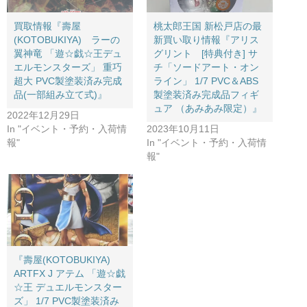
買取情報『壽屋
桃太郎王国 新松戸店の最
(KOTOBUKIYA) ラーの
新買い取り情報『アリス
翼神竜 ​「遊☆戯☆王デュ
グリント [特典付き] ​サ
エルモンスターズ」 ​重巧
チ「ソードアート・オン
超大 ​PVC製塗装済み完成
ライン」 ​1/7 ​PVC＆ABS
品(一部組み立て式)』
製塗装済み完成品フィギ
ュア （あみあみ限定）』
2022年12月29日
In "イベント・予約・入荷情
2023年10月11日
報"
In "イベント・予約・入荷情
報"
『壽屋(KOTOBUKIYA)
ARTFX ​J ​アテム ​「遊☆戯
☆王 ​デュエルモンスター
ズ」 ​1/7 ​PVC製塗装済み