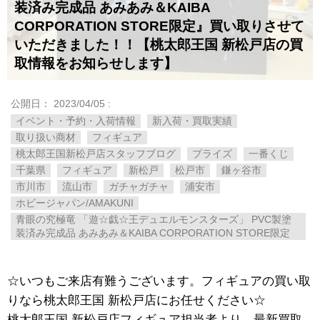
装済み完成品 ​あみあみ＆KAIBA ​
CORPORATION ​STORE限定』買い取りさせて
いただきました！！【桃太郎王国 新松戸店の買
取情報をお知らせします】
公開日：
2023/04/05
:
イベント・予約・入荷情報
新入荷・買取実績
取り扱い商材
フィギュア
桃太郎王国新松戸店スタッフブログ
プライズ
一番くじ
千葉県
フィギュア
新松戸
松戸市
鎌ヶ谷市
市川市
流山市
ガチャガチャ
浦安市
ホビージャパン/AMAKUNI
青眼の究極竜 ​「遊☆戯☆王デュエルモンスターズ」 ​PVC製塗
装済み完成品 ​あみあみ＆KAIBA ​CORPORATION ​STORE限定
☆いつもご来店有難うございます。フィギュアの買い取
りなら桃太郎王国 新松戸店にお任せください☆
桃太郎王国 新松戸店フィギュア担当者より、最新買取