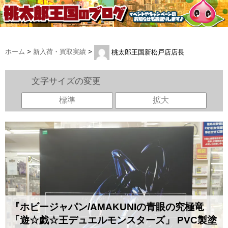
ホーム
>
新入荷・買取実績
>
桃太郎王国新松戸店店長
文字サイズの変更
標準
拡大
『ホビージャパン/AMAKUNIの青眼の究極竜 ​
「遊☆戯☆王デュエルモンスターズ」 ​PVC製塗