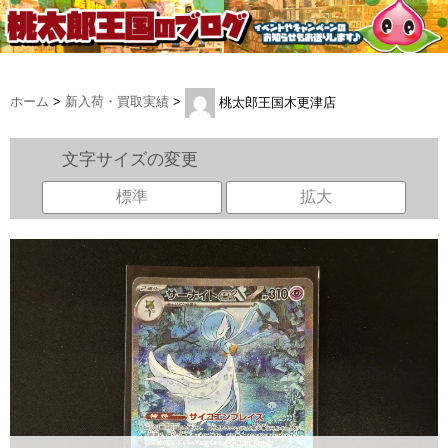
ホーム
>
新入荷・買取実績
>
桃太郎王国木更津店
文字サイズの変更
標準
拡大