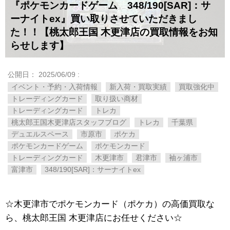
『ポケモンカードゲーム 348/190[SAR]：サ
ーナイトex』買い取りさせていただきまし
た！！【桃太郎王国 木更津店の買取情報をお知
らせします】
公開日：
2025/06/09
:
イベント・予約・入荷情報
新入荷・買取実績
買取強化中
トレーディングカード
取り扱い商材
トレーディングカード
トレカ
桃太郎王国木更津店スタッフブログ
トレカ
千葉県
デュエルスペース
市原市
ポケカ
ポケモンカードゲーム
ポケモンカード
トレーディングカード
木更津市
君津市
袖ヶ浦市
富津市
348/190[SAR]：サーナイトex
☆木更津市でポケモンカード（ポケカ）の高価買取な
ら、桃太郎王国 木更津店にお任せください☆