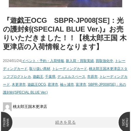
『遊戯王OCG SBPR-JP008[SE]：光
の護封剣(SPECIAL ​BLUE ​Ver.)』お売
りいただきました！！【桃太郎王国 木
更津店の入荷情報となります】
2024/01/24|
イベント・予約・入荷情報
,
新入荷・買取実績
,
買取強化中
,
トレー
ディングカード
,
取り扱い商材
,
トレーディングカード
,
桃太郎王国木更津店スタ
ッフブログ
トレカ
,
遊戯王
,
千葉県
,
デュエルスペース
,
市原市
,
トレーディングカ
ード
,
木更津市
,
遊戯王OCG
,
君津市
,
袖ヶ浦市
,
富津市
,
SBPR-JP008[SE]：光の
護封剣(SPECIAL ​BLUE ​Ver.)
桃太郎王国木更津店
MENU
MENU
MAIN
SIDE
続きを見る