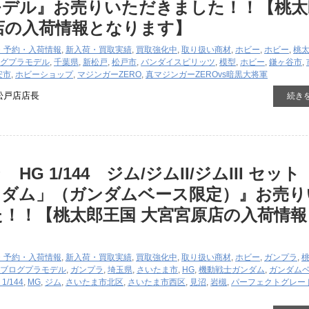
モデル』お売りいただきました！！【桃太
店の入荷情報となります】
・予約・入荷情報
,
新入荷・買取実績
,
買取強化中
,
取り扱い商材
,
ホビー
,
ホビー
,
桃
グ
プラモデル
,
千葉県
,
新松戸
,
松戸市
,
バンダイスピリッツ
,
模型
,
ホビー
,
鎌ヶ谷市
,
安市
,
ホビーショップ
,
マジンガーZERO
,
真マジンガーZEROvs暗黒大将軍
松戸店店長
続き
G 1/144 ジム/ジムII/ジムIII ​セット 
ンダム」（ガンダムベース限定）』お売り
！！【桃太郎王国 大宮宮原店の入荷情報
・予約・入荷情報
,
新入荷・買取実績
,
買取強化中
,
取り扱い商材
,
ホビー
,
ガンプラ
,
ブログ
プラモデル
,
ガンプラ
,
埼玉県
,
さいたま市
,
HG
,
機動戦士ガンダム
,
ガンダム
 1/144
,
MG
,
ジム
,
さいたま市北区
,
さいたま市西区
,
見沼
,
岩槻
,
パーフェクトグレー