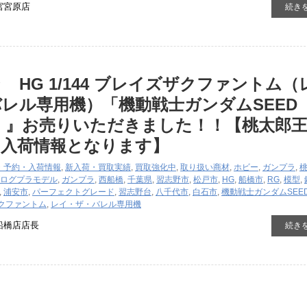
宮宮原店
続き
 HG 1/144 ブレイズザクファントム（
レル専用機）「機動戦士ガンダムSEED
NY」』お売りいただきました！！【桃太郎
の入荷情報となります】
・予約・入荷情報
,
新入荷・買取実績
,
買取強化中
,
取り扱い商材
,
ホビー
,
ガンプラ
,
ログ
プラモデル
,
ガンプラ
,
西船橋
,
千葉県
,
習志野市
,
松戸市
,
HG
,
船橋市
,
RG
,
模型
,
,
浦安市
,
パーフェクトグレード
,
習志野台
,
八千代市
,
白石市
,
機動戦士ガンダムSEE
クファントム
,
レイ・ザ・バレル専用機
船橋店店長
続き