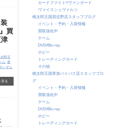
カードファイト!!ヴァンガード
ヴァイスシュヴァルツ
桃太郎王国習志野店スタッフブログ
ン装
イベント・予約・入荷情報
」』買
買取強化中
更津
ゲーム
DVD/Blu-ray
ホビー
桃太郎王
トレーディングカード
ジム
,
君
その他
ガンダム
桃太郎王国草加バイパス店スタッフブロ
グ
を見る
イベント・予約・入荷情報
買取強化中
ゲーム
DVD/Blu-ray
ホビー
将
トレーディングカード