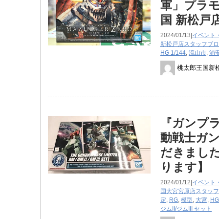
軍」プラ
国 新松戸
2024/01/13|
イベント
新松戸店スタッフブロ
HG 1/144
,
流山市
,
浦
桃太郎王国新
『ガンプラ H
動戦士ガ
だきました
ります】
2024/01/12|
イベント
国大宮宮原店スタッフ
定
,
RG
,
模型
,
大宮
,
HG
ジムII/ジムIII ​セット