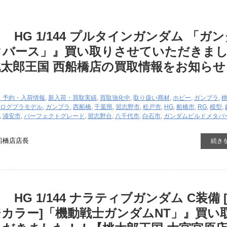
HG 1/144 ​プルタインガンダム ​「ガ
タバース」』買い取りさせていただきま
太郎王国 西船橋店の買取情報をお知らせ
・予約・入荷情報
,
新入荷・買取実績
,
買取強化中
,
取り扱い商材
,
ホビー
,
ガンプラ
,
ログ
プラモデル
,
ガンプラ
,
西船橋
,
千葉県
,
習志野市
,
松戸市
,
HG
,
船橋市
,
RG
,
模型
,
,
浦安市
,
パーフェクトグレード
,
習志野台
,
八千代市
,
白石市
,
ガンダムビルドメタバ
船橋店店長
続き
HG 1/144 ナラティブガンダム C装備 
カラー]「機動戦士ガンダムNT」』買い