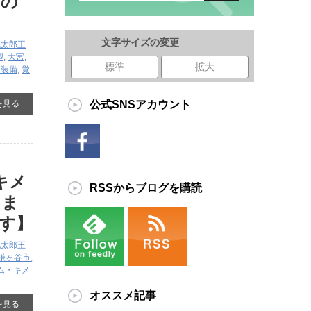
店の
文字サイズの変更
桃太郎王
型
,
大宮
,
標準
拡大
C装備
,
覚
を見る
公式SNSアカウント
キメ
RSSからブログを購読
きま
す】
桃太郎王
鎌ヶ谷市
,
ム・キメ
オススメ記事
を見る