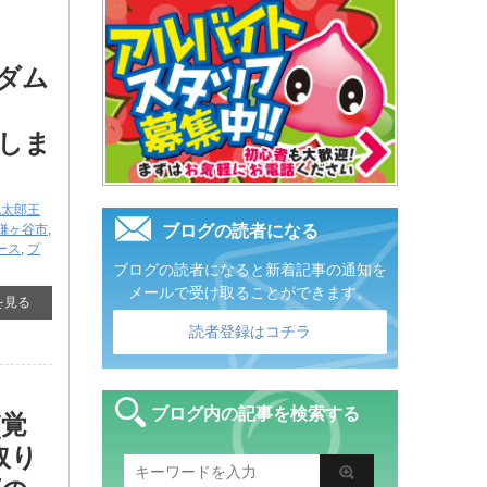
ンダム
し
しま
桃太郎王
鎌ヶ谷市
,
ブログの読者になる
ース
,
プ
ブログの読者になると新着記事の通知を
メールで受け取ることができます。
を見る
読者登録はコチラ
ブログ内の記事を検索する
[覚
取り