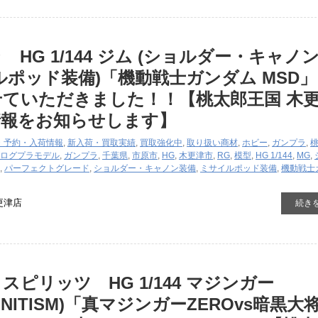
HG 1/144 ジム (ショルダー・キャノ
ルポッド装備)「機動戦士ガンダム MSD
ていただきました！！【桃太郎王国 木
情報をお知らせします】
・予約・入荷情報
,
新入荷・買取実績
,
買取強化中
,
取り扱い商材
,
ホビー
,
ガンプラ
,
ログ
プラモデル
,
ガンプラ
,
千葉県
,
市原市
,
HG
,
木更津市
,
RG
,
模型
,
HG 1/144
,
MG
,
,
パーフェクトグレード
,
ショルダー・キャノン装備
,
ミサイルポッド装備
,
機動戦士
更津店
続き
スピリッツ HG 1/144 マジンガー
NFINITISM)「真マジンガーZEROvs暗黒大