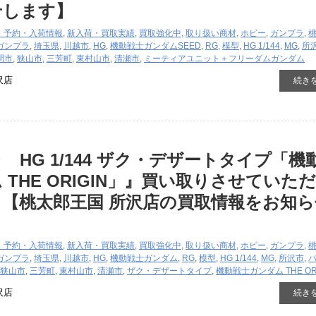
せします】
・予約・入荷情報
,
新入荷・買取実績
,
買取強化中
,
取り扱い商材
,
ホビー
,
ガンプラ
,
ガンプラ
,
埼玉県
,
川越市
,
HG
,
機動戦士ガンダムSEED
,
RG
,
模型
,
HG 1/144
,
MG
,
所
間市
,
狭山市
,
三芳町
,
東村山市
,
清瀬市
,
ミーティアユニット＋フリーダムガンダム
沢店
続き
 HG 1/144 ザク・デザートタイプ「機
 THE ORIGIN」』買い取りさせていた
【桃太郎王国 所沢店の買取情報をお知ら
・予約・入荷情報
,
新入荷・買取実績
,
買取強化中
,
取り扱い商材
,
ホビー
,
ガンプラ
,
ガンプラ
,
埼玉県
,
川越市
,
HG
,
機動戦士ガンダム
,
RG
,
模型
,
HG 1/144
,
MG
,
所沢市
,
狭山市
,
三芳町
,
東村山市
,
清瀬市
,
ザク・デザートタイプ
,
機動戦士ガンダム THE ORI
沢店
続き