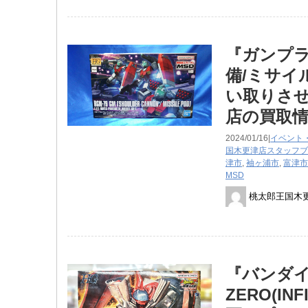
『ガンプラ 
備/ミサイ
い取りさせ
店の買取
2024/01/16|
イベント
国木更津店スタッフブ
津市
,
袖ヶ浦市
,
富津市
MSD
桃太郎王国木
『バンダイ
ZERO(I