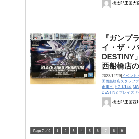
桃太郎王国大
『ガンプラ
イ・ザ・バ
DESTI
西船橋店
2023/12/29|
イベント
国西船橋店スタッフブ
市川市
,
HG 1/144
,
MG
DESTINY
,
ブレイズザ
桃太郎王国西
Page 7 of 9
1
2
3
4
5
6
7
8
9