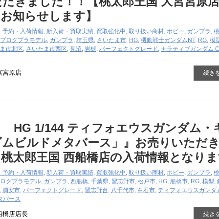
だきました！！【桃太郎王国 大宮宮原
をお知らせします】
・予約・入荷情報
,
新入荷・買取実績
,
買取強化中
,
取り扱い商材
,
ホビー
,
ガンプラ
,
ブログ
プラモデル
,
ガンプラ
,
埼玉県
,
さいたま市
,
HG
,
機動戦士ガンダムNT
,
RG
,
模
ま市北区
,
さいたま市西区
,
見沼
,
岩槻
,
パーフェクトグレード
,
ナラティブガンダム 
宮宮原店
続き
 HG 1/144 ティフォエウスガンダム・
ダムビルドメタバース」』お売りいただ
桃太郎王国 西船橋店の入荷情報となりま
・予約・入荷情報
,
新入荷・買取実績
,
買取強化中
,
取り扱い商材
,
ホビー
,
ガンプラ
,
ログ
プラモデル
,
ガンプラ
,
西船橋
,
千葉県
,
習志野市
,
松戸市
,
HG
,
船橋市
,
RG
,
模型
,
,
浦安市
,
パーフェクトグレード
,
習志野台
,
八千代市
,
白石市
,
ティフォエウスガンダ
タバース
船橋店店長
続き