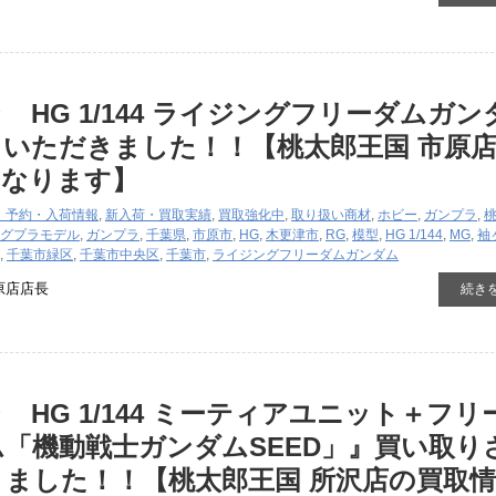
 HG 1/144 ライジングフリーダムガン
いただきました！！【桃太郎王国 市原
となります】
・予約・入荷情報
,
新入荷・買取実績
,
買取強化中
,
取り扱い商材
,
ホビー
,
ガンプラ
,
グ
プラモデル
,
ガンプラ
,
千葉県
,
市原市
,
HG
,
木更津市
,
RG
,
模型
,
HG 1/144
,
MG
,
袖
,
千葉市緑区
,
千葉市中央区
,
千葉市
,
ライジングフリーダムガンダム
原店店長
続き
 HG 1/144 ミーティアユニット＋フリ
「機動戦士ガンダムSEED」』買い取り
ました！！【桃太郎王国 所沢店の買取