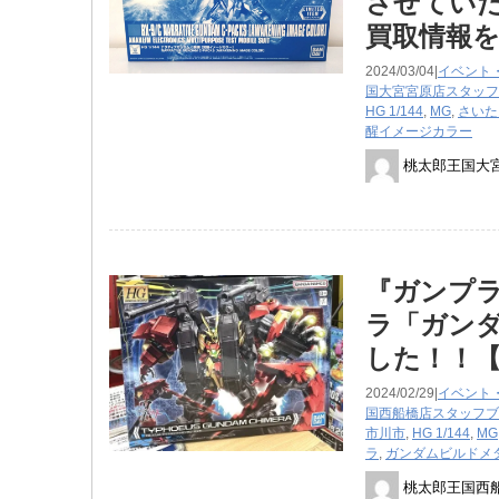
させていた
買取情報
2024/03/04|
イベント
国大宮宮原店スタッフ
HG 1/144
,
MG
,
さいた
醒イメージカラー
桃太郎王国大
『ガンプラ
ラ「ガン
した！！【
2024/02/29|
イベント
国西船橋店スタッフブ
市川市
,
HG 1/144
,
MG
ラ
,
ガンダムビルドメ
桃太郎王国西