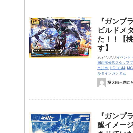
『ガンプラ 
ビルドメ
た！！【桃
す】
2024/03/08|
イベント
国西船橋店スタッフブ
市川市
,
HG 1/144
,
MG
ルタインガンダム
桃太郎王国西
『ガンプラ 
醒イメージ