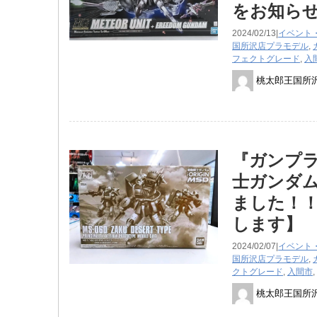
をお知ら
2024/02/13|
イベント
国所沢店
プラモデル
,
フェクトグレード
,
入
桃太郎王国所
『ガンプラ
士ガンダム
ました！！
します】
2024/02/07|
イベント
国所沢店
プラモデル
,
クトグレード
,
入間市
,
桃太郎王国所