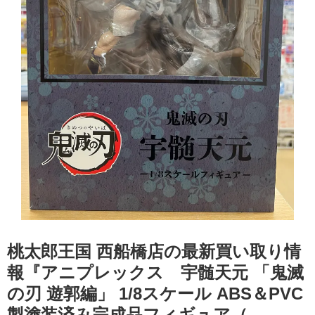
桃太郎王国 西船橋店の最新買い取り情
報『アニプレックス 宇髄天元 ​「鬼滅
の刃 ​遊郭編」 ​1/8スケール ​ABS＆PVC
製塗装済み完成品フィギュア（​