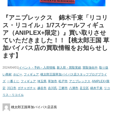
『アニプレックス 錦木千束「リコリ
ス・リコイル」1/7スケールフィギュ
ア（ANIPLEX+限定）』買い取りさせ
ていただきました！！【桃太郎王国 草
加バイパス店の買取情報をお知らせし
ます】
2024/04/01|
イベント・予約・入荷情報
,
新入荷・買取実績
,
買取強化中
,
取り扱
い商材
,
ホビー
,
フィギュア
,
桃太郎王国草加バイパス店スタッフブログ
プライ
ズ
,
一番くじ
,
フィギュア
,
埼玉県
,
草加市
,
松戸市
,
アニプレックス
,
ANIPLEX+限
定
,
川口市
,
ガチャガチャ
,
越谷市
,
吉川氏
,
三郷市
,
八潮市
,
足立区
,
錦木千束
,
リコ
リス・リコイル
桃太郎王国草加バイパス店店長