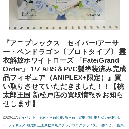
『アニプレックス セイバー/アーサ
ー・ペンドラゴン〔プロトタイプ〕 ​霊
衣解放ホワイトローズ ​「Fate/Grand ​
Order」 ​1/7 ​ABS＆PVC製塗装済み完成
品フィギュア（​ANIPLEX+限定）』買
い取りさせていただきました！！【桃
太郎王国 新松戸店の買取情報をお知ら
せします】
2023/11/02|
イベント・予約・入荷情報
,
新入荷・買取実績
,
取り扱い商材
,
ホビ
ー
,
フィギュア
,
桃太郎王国新松戸店スタッフブログ
プライズ
,
一番くじ
,
千葉県
,