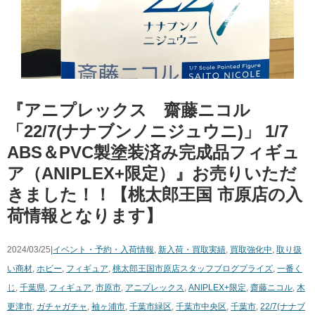
『アニプレックス 齋藤ニコル
「22/7(ナナブンノニジュウニ)」 1/7
ABS＆PVC製塗装済み完成品フィギュ
ア（ANIPLEX+限定）』お売りいただ
きました！！【桃太郎王国 市原店の入
荷情報となります】
2024/03/25|
イベント・予約・入荷情報
,
新入荷・買取実績
,
買取強化中
,
取り扱
い商材
,
ホビー
,
フィギュア
,
桃太郎王国市原店スタッフブログ
プライズ
,
一番く
じ
,
千葉県
,
フィギュア
,
市原市
,
アニプレックス
,
ANIPLEX+限定
,
齋藤ニコル
,
木
更津市
,
ガチャガチャ
,
袖ヶ浦市
,
千葉市緑区
,
千葉市中央区
,
千葉市
,
22/7(ナナブ