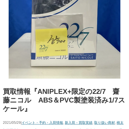
買取情報『ANIPLEX+限定の22/7 齋
藤ニコル ABS＆PVC製塗装済み1/7ス
ケール』
2021/05/29|
イベント・予約・入荷情報
,
新入荷・買取実績
,
取り扱い商材
,
桃太