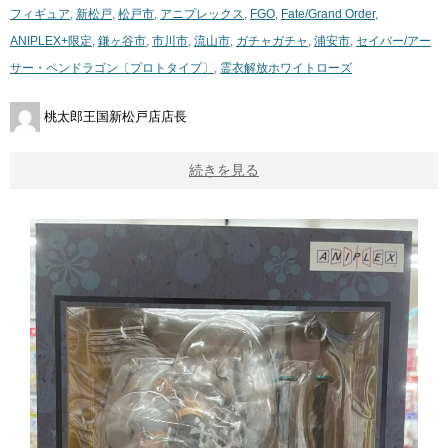
フィギュア
,
新松戸
,
松戸市
,
アニプレックス
,
FGO
,
Fate/Grand ​Order
,
ANIPLEX+限定
,
鎌ヶ谷市
,
市川市
,
流山市
,
ガチャガチャ
,
浦安市
,
セイバー/アー
サー・ペンドラゴン〔プロトタイプ〕
,
霊衣解放ホワイトローズ
桃太郎王国新松戸店店長
続きを見る