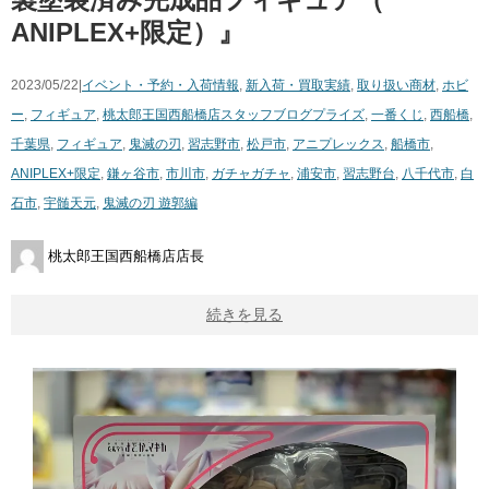
ANIPLEX+限定）』
2023/05/22|
イベント・予約・入荷情報
,
新入荷・買取実績
,
取り扱い商材
,
ホビ
ー
,
フィギュア
,
桃太郎王国西船橋店スタッフブログ
プライズ
,
一番くじ
,
西船橋
,
千葉県
,
フィギュア
,
鬼滅の刃
,
習志野市
,
松戸市
,
アニプレックス
,
船橋市
,
ANIPLEX+限定
,
鎌ヶ谷市
,
市川市
,
ガチャガチャ
,
浦安市
,
習志野台
,
八千代市
,
白
石市
,
宇髄天元
,
鬼滅の刃 ​遊郭編
桃太郎王国西船橋店店長
続きを見る