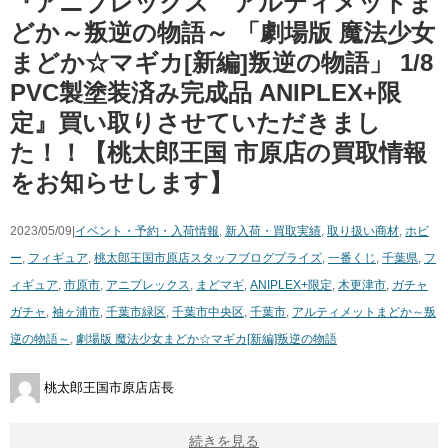
『アニプレックス アルティメットま
どか～叛逆の物語～ ​「劇場版 ​魔法少女
まどか☆マギカ[新編]叛逆の物語」 ​1/8
​PVC製塗装済み完成品 ​ANIPLEX+限
定』買い取りさせていただきまし
た！！【桃太郎王国 市原店の買取情報
をお知らせします】
2023/05/09|
イベント・予約・入荷情報
,
新入荷・買取実績
,
取り扱い商材
,
ホビ
ー
,
フィギュア
,
桃太郎王国市原店スタッフブログ
プライズ
,
一番くじ
,
千葉県
,
フ
ィギュア
,
市原市
,
アニプレックス
,
まどマギ
,
ANIPLEX+限定
,
木更津市
,
ガチャ
ガチャ
,
袖ヶ浦市
,
千葉市緑区
,
千葉市中央区
,
千葉市
,
アルティメットまどか～叛
逆の物語～
,
劇場版 ​魔法少女まどか☆マギカ[新編]叛逆の物語
桃太郎王国市原店店長
続きを見る