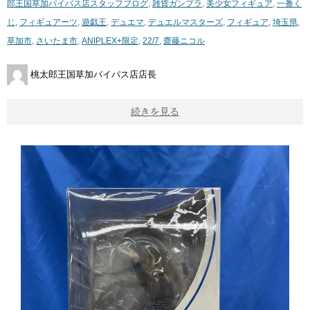
郎王国草加バイパス店スタッフブログ
,
雑貨
ガンプラ
,
美少女フィギュア
,
一番く
じ
,
フィギュアーツ
,
遊戯王
,
デュエマ
,
デュエルマスターズ
,
フィギュア
,
埼玉県
,
草加市
,
さいたま市
,
ANIPLEX+限定
,
22/7
,
齋藤ニコル
桃太郎王国草加バイパス店店長
続きを見る