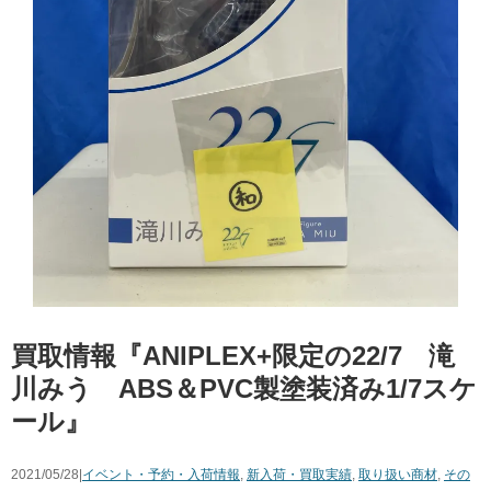
買取情報『ANIPLEX+限定の22/7 滝
川みう ABS＆PVC製塗装済み1/7スケ
ール』
2021/05/28|
イベント・予約・入荷情報
,
新入荷・買取実績
,
取り扱い商材
,
その