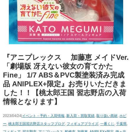
『アニプレックス ​加藤恵 ​メイドVer.
​「劇場版 ​冴えない彼女の育てかた ​
Fine」 ​1/7 ​ABS＆PVC製塗装済み完成
品 ​ANIPLEX+限定』お売りいただきま
した！！【桃太郎王国 習志野店の入荷
情報となります】
2023/04/24|
イベント・予約・入荷情報
,
新入荷・買取実績
,
取り扱い商材
,
ホビ
ー
,
桃太郎王国習志野店スタッフブログ
,
フィギュア
プライズ
,
一番くじ
,
千葉県
,
フィギュア
,
習志野市
,
アニプレックス
,
船橋市
,
加藤恵
,
ANIPLEX+限定
,
鎌ヶ谷