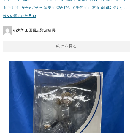
市
,
市川市
,
ガチャガチャ
,
浦安市
,
習志野台
,
八千代市
,
白石市
,
劇場版 ​冴えない
彼女の育てかた ​Fine
桃太郎王国習志野店店長
続きを見る