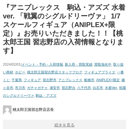
『アニプレックス 駒込・アズズ ​水着
ver. ​「戦翼のシグルドリーヴァ」 ​1/7
スケールフィギュア（​ANIPLEX+限
定）』お売りいただきました！！【桃
太郎王国 習志野店の入荷情報となりま
す】
2024/02/01|
イベント・予約・入荷情報
,
新入荷・買取実績
,
買取強化中
,
取り扱
い商材
,
ホビー
,
桃太郎王国習志野店スタッフブログ
,
フィギュア
プライズ
,
一番
くじ
,
千葉県
,
フィギュア
,
習志野市
,
アニプレックス
,
船橋市
,
ANIPLEX+限定
,
鎌
ヶ谷市
,
市川市
,
ガチャガチャ
,
浦安市
,
習志野台
,
八千代市
,
白石市
,
水着Ver.
,
戦翼
のシグルドリーヴァ
,
駒込・アズズ
桃太郎王国習志野店店長
続きを見る