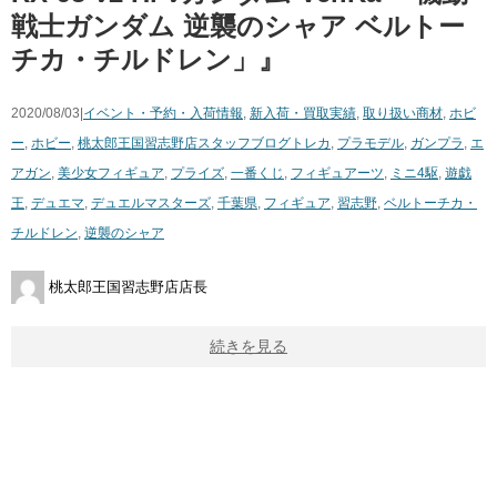
戦士ガンダム ​逆襲のシャア ​ベルトー
チカ・チルドレン」』
2020/08/03|
イベント・予約・入荷情報
,
新入荷・買取実績
,
取り扱い商材
,
ホビ
ー
,
ホビー
,
桃太郎王国習志野店スタッフブログ
トレカ
,
プラモデル
,
ガンプラ
,
エ
アガン
,
美少女フィギュア
,
プライズ
,
一番くじ
,
フィギュアーツ
,
ミニ4駆
,
遊戯
王
,
デュエマ
,
デュエルマスターズ
,
千葉県
,
フィギュア
,
習志野
,
ベルトーチカ・
チルドレン
,
逆襲のシャア
桃太郎王国習志野店店長
続きを見る