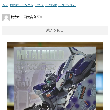
ャア
,
機動戦士ガンダム
,
アニメ
,
ミニ四駆
,
Hi-νガンダム
桃太郎王国大宮宮原店
続きを見る