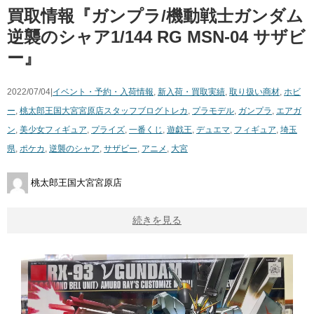
買取情報『ガンプラ/機動戦士ガンダム
​逆襲のシャア1/144 ​RG ​MSN-04 ​サザビ
ー』
2022/07/04|
イベント・予約・入荷情報
,
新入荷・買取実績
,
取り扱い商材
,
ホビ
ー
,
桃太郎王国大宮宮原店スタッフブログ
トレカ
,
プラモデル
,
ガンプラ
,
エアガ
ン
,
美少女フィギュア
,
プライズ
,
一番くじ
,
遊戯王
,
デュエマ
,
フィギュア
,
埼玉
県
,
ポケカ
,
逆襲のシャア
,
サザビー
,
アニメ
,
大宮
桃太郎王国大宮宮原店
続きを見る