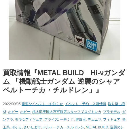
買取情報『METAL ​BUILD Hi-νガンダ
ム ​「機動戦士ガンダム ​逆襲のシャア ​
ベルトーチカ・チルドレン」』
2022/09/05|
重要なイベント・お知らせ
,
イベント・予約・入荷情報
,
取り扱い商
材
,
ホビー
,
ホビー
,
桃太郎王国大宮宮原店スタッフブログ
トレカ
,
プラモデル
,
ガ
ンプラ
,
美少女フィギュア
,
プライズ
,
一番くじ
,
遊戯王
,
デュエマ
,
フィギュア
,
埼
玉県
,
ポケカ
,
さいたま市
,
ベルトーチカ・チルドレン
,
METAL ​BUILD
,
逆襲のシ