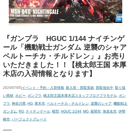
『ガンプラ HGUC 1/144 ナイチンゲ
ール「機動戦士ガンダム 逆襲のシャア
ベルトーチカ・チルドレン」』お売り
いただきました！！【桃太郎王国 本厚
木店の入荷情報となります】
2024/07/05|
イベント・予約・入荷情報
,
新入荷・買取実績
,
買取強化中
,
取り扱
い商材
,
ホビー
,
ガンプラ
,
桃太郎王国本厚木店スタッフブログ
プラモデル
,
ガン
プラ
,
神奈川県
,
HG
,
厚木市
,
ベルトーチカ・チルドレン
,
逆襲のシャア
,
機動戦士
ガンダム
,
RG
,
ナイチンゲール
,
模型
,
HGUC 1/144
,
MG
,
座間市
,
海老名市
,
伊勢
崎市
,
パーフェクトグレード