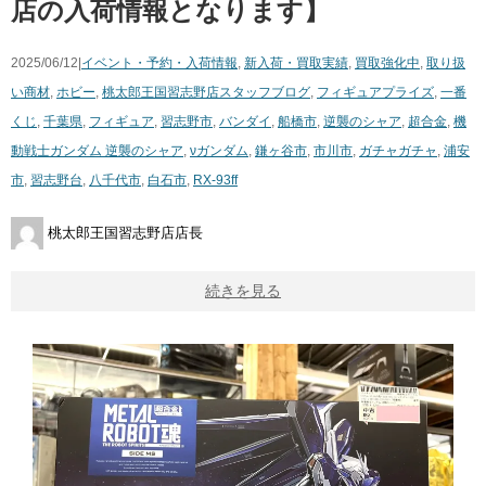
店の入荷情報となります】
2025/06/12|
イベント・予約・入荷情報
,
新入荷・買取実績
,
買取強化中
,
取り扱
い商材
,
ホビー
,
桃太郎王国習志野店スタッフブログ
,
フィギュア
プライズ
,
一番
くじ
,
千葉県
,
フィギュア
,
習志野市
,
バンダイ
,
船橋市
,
逆襲のシャア
,
超合金
,
機
動戦士ガンダム ​逆襲のシャア
,
νガンダム
,
鎌ヶ谷市
,
市川市
,
ガチャガチャ
,
浦安
市
,
習志野台
,
八千代市
,
白石市
,
RX-93ff
桃太郎王国習志野店店長
続きを見る