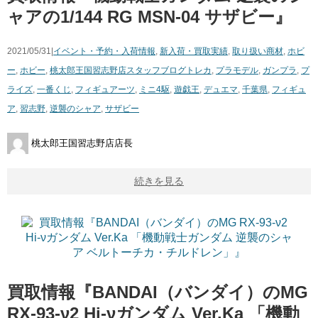
ャアの1/144 ​RG ​MSN-04 ​サザビー』
2021/05/31|
イベント・予約・入荷情報
,
新入荷・買取実績
,
取り扱い商材
,
ホビ
ー
,
ホビー
,
桃太郎王国習志野店スタッフブログ
トレカ
,
プラモデル
,
ガンプラ
,
プ
ライズ
,
一番くじ
,
フィギュアーツ
,
ミニ4駆
,
遊戯王
,
デュエマ
,
千葉県
,
フィギュ
ア
,
習志野
,
逆襲のシャア
,
サザビー
桃太郎王国習志野店店長
続きを見る
買取情報『BANDAI（バンダイ）のMG
​RX-93-ν2 ​Hi-νガンダム ​Ver.Ka ​「機動