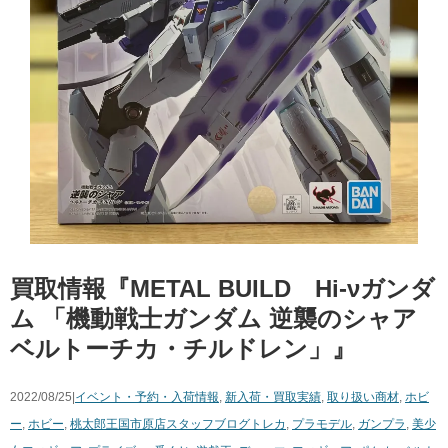
買取情報『METAL ​BUILD ​Hi-νガンダ
ム ​「機動戦士ガンダム ​逆襲のシャア ​
ベルトーチカ・チルドレン」』
2022/08/25|
イベント・予約・入荷情報
,
新入荷・買取実績
,
取り扱い商材
,
ホビ
ー
,
ホビー
,
桃太郎王国市原店スタッフブログ
トレカ
,
プラモデル
,
ガンプラ
,
美少