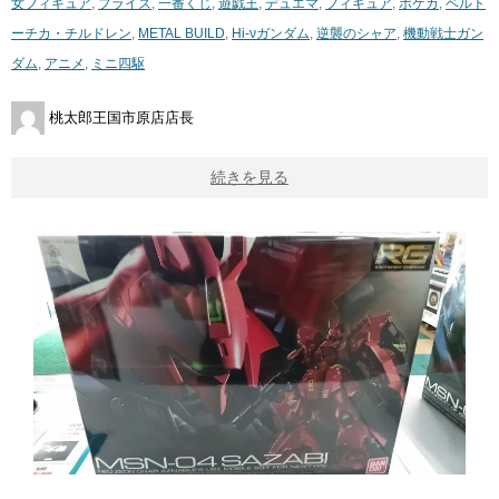
女フィギュア
,
プライズ
,
一番くじ
,
遊戯王
,
デュエマ
,
フィギュア
,
ポケカ
,
ベルト
ーチカ・チルドレン
,
METAL ​BUILD
,
​Hi-νガンダム
,
逆襲のシャア
,
機動戦士ガン
ダム
,
アニメ
,
ミニ四駆
桃太郎王国市原店店長
続きを見る