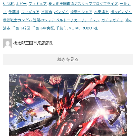
い商材
,
ホビー
,
フィギュア
,
桃太郎王国市原店スタッフブログ
プライズ
,
一番く
じ
,
千葉県
,
フィギュア
,
市原市
,
バンダイ
,
逆襲のシャア
,
木更津市
,
Hi-νガンダム
,
機動戦士ガンダム 逆襲のシャア ベルトーチカ・チルドレン
,
ガチャガチャ
,
袖ヶ
浦市
,
千葉市緑区
,
千葉市中央区
,
千葉市
,
METAL ROBOT魂
桃太郎王国市原店店長
続きを見る