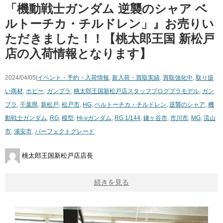
「機動戦士ガンダム 逆襲のシャア ベ
ルトーチカ・チルドレン」』お売りい
ただきました！！【桃太郎王国 新松戸
店の入荷情報となります】
2024/04/05|
イベント・予約・入荷情報
,
新入荷・買取実績
,
買取強化中
,
取り扱
い商材
,
ホビー
,
ガンプラ
,
桃太郎王国新松戸店スタッフブログ
プラモデル
,
ガン
プラ
,
千葉県
,
新松戸
,
松戸市
,
HG
,
ベルトーチカ・チルドレン
,
逆襲のシャア
,
機
動戦士ガンダム
,
RG
,
模型
,
Hi-νガンダム
,
RG 1/144
,
鎌ヶ谷市
,
市川市
,
MG
,
流山
市
,
浦安市
,
パーフェクトグレード
桃太郎王国新松戸店店長
続きを見る