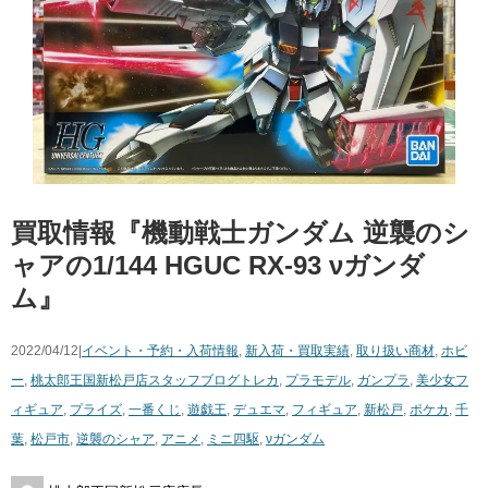
買取情報『機動戦士ガンダム ​逆襲のシ
ャアの1/144 ​HGUC ​RX-93 ​νガンダ
ム』
2022/04/12|
イベント・予約・入荷情報
,
新入荷・買取実績
,
取り扱い商材
,
ホビ
ー
,
桃太郎王国新松戸店スタッフブログ
トレカ
,
プラモデル
,
ガンプラ
,
美少女フ
ィギュア
,
プライズ
,
一番くじ
,
遊戯王
,
デュエマ
,
フィギュア
,
新松戸
,
ポケカ
,
千
葉
,
松戸市
,
逆襲のシャア
,
アニメ
,
ミニ四駆
,
νガンダム