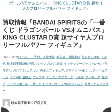
買取情報『BANDAI ​SPIRITSの「一番
くじ ​ドラゴンボール ​VSオムニバス」 ​
KING ​CLUSTAR ​D賞 超サイヤ人ブロ
リーフルパワー ​フィギュア』
2020/10/29|
イベント・予約・入荷情報
,
新入荷・買取実績
,
取り扱い商材
,
その
他
,
桃太郎王国新松戸店スタッフブログ
,
雑貨
,
キャラクターグッズ
トレカ
,
プラ
モデル
,
ガンプラ
,
エアガン
,
美少女フィギュア
,
プライズ
,
一番くじ
,
フィギュア
ーツ
,
ミニ4駆
,
遊戯王
,
デュエマ
,
デュエルマスターズ
,
千葉県
,
フィギュア
,
松戸
市
,
ドラゴンボール
,
一番くじ ​ドラゴンボール ​VSオムニバス
,
超サイヤ人ブロリ
ー
桃太郎王国新松戸店店長