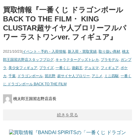
買取情報『一番くじ ドラゴンボール ​
BACK ​TO ​THE ​FILM・ ​KING ​
CLUSTAR超サイヤ人ブロリーフルパ
ワー ​ラストワンver. ​フィギュア』
2021/10/23|
イベント・予約・入荷情報
,
新入荷・買取実績
,
取り扱い商材
,
桃太
郎王国習志野店スタッフブログ
,
キャラクターグッズ
トレカ
,
プラモデル
,
ガンプ
ラ
,
美少女フィギュア
,
プライズ
,
一番くじ
,
遊戯王
,
デュエマ
,
フィギュア
,
ポケ
カ
,
千葉
,
ドラゴンボール
,
習志野
,
超サイヤ人ブロリー
,
アニメ
,
ミニ四駆
,
一番く
じ ​ドラゴンボール ​BACK ​TO ​THE ​FILM
桃太郎王国習志野店店長
続きを見る