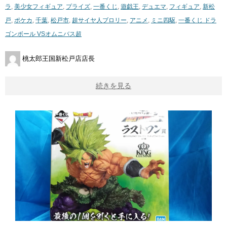
ラ
,
美少女フィギュア
,
プライズ
,
一番くじ
,
遊戯王
,
デュエマ
,
フィギュア
,
新松
戸
,
ポケカ
,
千葉
,
松戸市
,
超サイヤ人ブロリー
,
アニメ
,
ミニ四駆
,
一番くじ ​ドラ
ゴンボール ​VSオムニバス超
桃太郎王国新松戸店店長
続きを見る