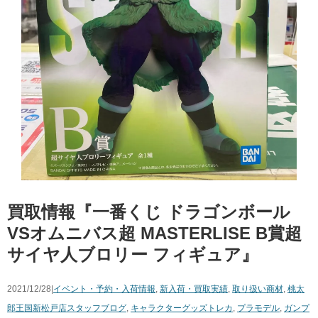
買取情報『一番くじ ​ドラゴンボール ​
VSオムニバス超 ​MASTERLISE ​B賞超
サイヤ人ブロリー ​フィギュア』
2021/12/28|
イベント・予約・入荷情報
,
新入荷・買取実績
,
取り扱い商材
,
桃太
郎王国新松戸店スタッフブログ
,
キャラクターグッズ
トレカ
,
プラモデル
,
ガンプ