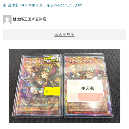
市
,
富津市
,
242/193[SAR]：(キラ)Nのゾロアークex
桃太郎王国木更津店
続きを見る