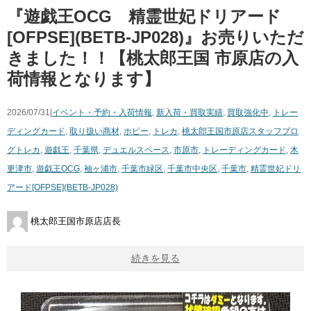
『遊戯王OCG 精霊世妃ドリアード
[OFPSE](BETB-JP028)』お売りいただ
きました！！【桃太郎王国 市原店の入
荷情報となります】
2026/07/31|
イベント・予約・入荷情報
,
新入荷・買取実績
,
買取強化中
,
トレー
ディングカード
,
取り扱い商材
,
ホビー
,
トレカ
,
桃太郎王国市原店スタッフブロ
グ
トレカ
,
遊戯王
,
千葉県
,
デュエルスペース
,
市原市
,
トレーディングカード
,
木
更津市
,
遊戯王OCG
,
袖ヶ浦市
,
千葉市緑区
,
千葉市中央区
,
千葉市
,
精霊世妃ドリ
アード[OFPSE](BETB-JP028)
桃太郎王国市原店店長
続きを見る