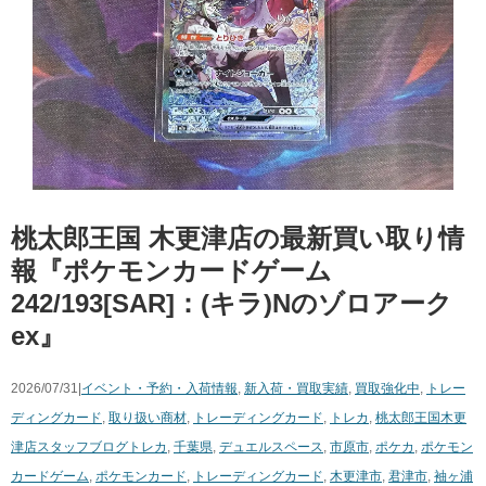
桃太郎王国 木更津店の最新買い取り情
報『ポケモンカードゲーム
242/193[SAR]：(キラ)Nのゾロアーク
ex』
2026/07/31|
イベント・予約・入荷情報
,
新入荷・買取実績
,
買取強化中
,
トレー
ディングカード
,
取り扱い商材
,
トレーディングカード
,
トレカ
,
桃太郎王国木更
津店スタッフブログ
トレカ
,
千葉県
,
デュエルスペース
,
市原市
,
ポケカ
,
ポケモン
カードゲーム
,
ポケモンカード
,
トレーディングカード
,
木更津市
,
君津市
,
袖ヶ浦