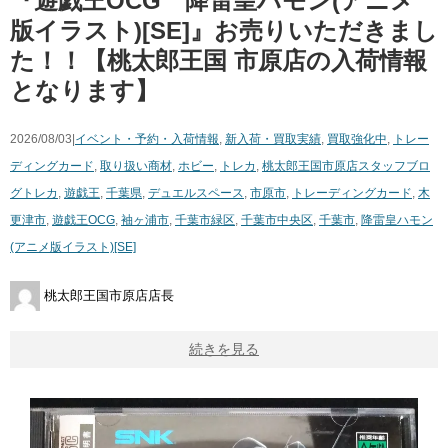
『遊戯王OCG 降雷皇ハモン(アニメ
版イラスト)[SE]』お売りいただきまし
た！！【桃太郎王国 市原店の入荷情報
となります】
2026/08/03|
イベント・予約・入荷情報
,
新入荷・買取実績
,
買取強化中
,
トレー
ディングカード
,
取り扱い商材
,
ホビー
,
トレカ
,
桃太郎王国市原店スタッフブロ
グ
トレカ
,
遊戯王
,
千葉県
,
デュエルスペース
,
市原市
,
トレーディングカード
,
木
更津市
,
遊戯王OCG
,
袖ヶ浦市
,
千葉市緑区
,
千葉市中央区
,
千葉市
,
降雷皇ハモン
(アニメ版イラスト)[SE]
桃太郎王国市原店店長
続きを見る