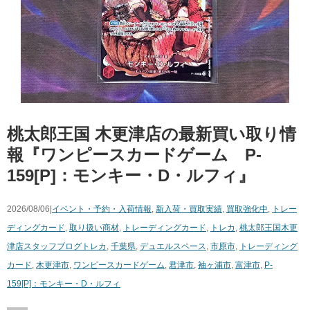
桃太郎王国 木更津店の最新買い取り情
報『ワンピースカードゲーム P-
159[P]：モンキー・D・ルフィ』
2026/08/06|
イベント・予約・入荷情報
,
新入荷・買取実績
,
買取強化中
,
トレー
ディングカード
,
取り扱い商材
,
トレーディングカード
,
トレカ
,
桃太郎王国木更
津店スタッフブログ
トレカ
,
千葉県
,
デュエルスペース
,
市原市
,
トレーディング
カード
,
木更津市
,
ワンピースカードゲーム
,
君津市
,
袖ヶ浦市
,
富津市
,
P-
159[P]：モンキー・D・ルフィ