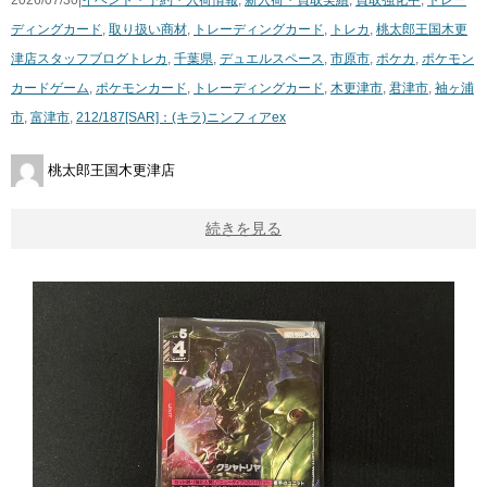
2026/07/30|
イベント・予約・入荷情報
,
新入荷・買取実績
,
買取強化中
,
トレー
ディングカード
,
取り扱い商材
,
トレーディングカード
,
トレカ
,
桃太郎王国木更
津店スタッフブログ
トレカ
,
千葉県
,
デュエルスペース
,
市原市
,
ポケカ
,
ポケモン
カードゲーム
,
ポケモンカード
,
トレーディングカード
,
木更津市
,
君津市
,
袖ヶ浦
市
,
富津市
,
212/187[SAR]：(キラ)ニンフィアex
桃太郎王国木更津店
続きを見る