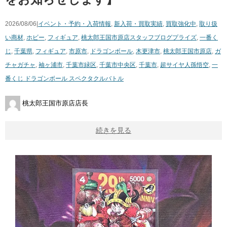
2026/08/06|
イベント・予約・入荷情報
,
新入荷・買取実績
,
買取強化中
,
取り扱
い商材
,
ホビー
,
フィギュア
,
桃太郎王国市原店スタッフブログ
プライズ
,
一番く
じ
,
千葉県
,
フィギュア
,
市原市
,
ドラゴンボール
,
木更津市
,
桃太郎王国市原店
,
ガ
チャガチャ
,
袖ヶ浦市
,
千葉市緑区
,
千葉市中央区
,
千葉市
,
超サイヤ人孫悟空
,
一
番くじ ドラゴンボール スペクタクルバトル
桃太郎王国市原店店長
続きを見る