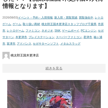
情報となります】
2026/08/03|
イベント・予約・入荷情報
,
新入荷・買取実績
,
買取強化中
,
レトロ
ゲーム
,
ゲーム
,
取り扱い商材
,
桃太郎王国木更津店スタッフブログ
千葉県
,
市原
市
,
レトロゲーム
,
ファミコン
,
ネオジオ
,
SNK
,
ゲームボーイ
,
PCエンジン
,
セガ
サターン
,
木更津市
,
プレイステーション
,
スーパーファミコン
,
君津市
,
袖ヶ浦
市
,
富津市
,
アドバンス
,
セガサターンソフト
,
メタルスラッグ
桃太郎王国木更津店
続きを見る