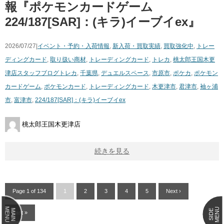
報『ポケモンカードゲーム
224/187[SAR]：(キラ)イーブイex』
2026/07/27|
イベント・予約・入荷情報
,
新入荷・買取実績
,
買取強化中
,
トレー
ディングカード
,
取り扱い商材
,
トレーディングカード
,
トレカ
,
桃太郎王国木更
津店スタッフブログ
トレカ
,
千葉県
,
デュエルスペース
,
市原市
,
ポケカ
,
ポケモン
カードゲーム
,
ポケモンカード
,
トレーディングカード
,
木更津市
,
君津市
,
袖ヶ浦
市
,
富津市
,
224/187[SAR]：(キラ)イーブイex
桃太郎王国木更津店
続きを見る
Page 1 of 134
1
2
3
4
5
Next ›
MENU
MENU
MAIN
SIDE
Last »