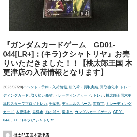
『ガンダムカードゲーム GD01-
044[LR+]：(キラ)クシャトリヤ』お売
りいただきました！！【桃太郎王国 木
更津店の入荷情報となります】
2026/07/28|
イベント・予約・入荷情報
,
新入荷・買取実績
,
買取強化中
,
トレー
ディングカード
,
取り扱い商材
,
トレーディングカード
,
トレカ
,
桃太郎王国木更
津店スタッフブログ
トレカ
,
千葉県
,
デュエルスペース
,
市原市
,
トレーディング
カード
,
木更津市
,
君津市
,
袖ヶ浦市
,
富津市
,
ガンダムカードゲーム
,
GD01-
044[LR+]：(キラ)クシャトリヤ
桃太郎王国木更津店