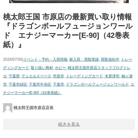
桃太郎王国 市原店の最新買い取り情報
『ドラゴンボールフュージョンワール
ド エナジーマーカー[E-90]（42巻表
紙）』
2026/07/30|
イベント・予約・入荷情報
,
新入荷・買取実績
,
買取強化中
,
トレー
ディングカード
,
取り扱い商材
,
ホビー
,
桃太郎王国市原店スタッフブログ
トレ
カ
,
千葉県
,
デュエルスペース
,
市原市
,
トレーディングカード
,
木更津市
,
袖ヶ浦
市
,
千葉市緑区
,
千葉市中央区
,
千葉市
,
ドラゴンボールフュージョンワールド
,
エ
ナジーマーカー[E-90]（42巻表紙）
桃太郎王国市原店店長
続きを見る