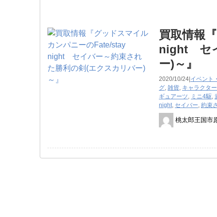
買取情報『
night
ー)～』
2020/10/24|
イベント
グ
,
雑貨
,
キャラクター
ギュアーツ
,
ミニ4駆
,
night
,
セイバー
,
約束
桃太郎王国市