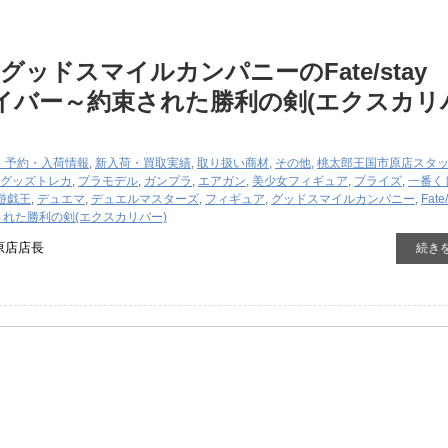
グッドスマイルカンパニーのFate/stay
 セイバー～約束された勝利の剣(エクスカリ
・予約・入荷情報
,
新入荷・買取実績
,
取り扱い商材
,
その他
,
桃太郎王国市原店スタ
グッズ
トレカ
,
プラモデル
,
ガンプラ
,
エアガン
,
美少女フィギュア
,
プライズ
,
一番く
遊戯王
,
デュエマ
,
デュエルマスターズ
,
フィギュア
,
グッドスマイルカンパニー
,
Fate
された勝利の剣(エクスカリバー)
原店店長
続き