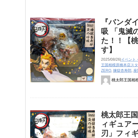
『バンダイ
吸 「鬼滅
た！！【桃
す】
2025/08/26|
イベント
王国相模原橋本店スタ
ZERO
,
煉獄杏寿郎
,
座
桃太郎王国相
桃太郎王国
ィギュアー
刃」フィ