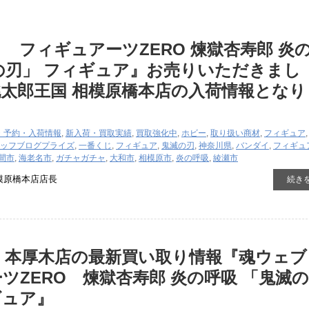
 フィギュアーツZERO 煉獄杏寿郎 炎
の刃」 フィギュア』お売りいただきまし
太郎王国 相模原橋本店の入荷情報となり
・予約・入荷情報
,
新入荷・買取実績
,
買取強化中
,
ホビー
,
取り扱い商材
,
フィギュア
ッフブログ
プライズ
,
一番くじ
,
フィギュア
,
鬼滅の刃
,
神奈川県
,
バンダイ
,
フィギュ
間市
,
海老名市
,
ガチャガチャ
,
大和市
,
相模原市
,
炎の呼吸
,
綾瀬市
模原橋本店店長
続き
 本厚木店の最新買い取り情報『魂ウェブ
ツZERO 煉獄杏寿郎 炎の呼吸 「鬼滅の
ギュア』