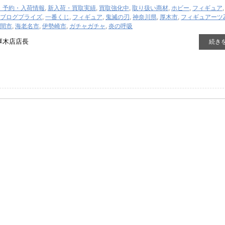
・予約・入荷情報
,
新入荷・買取実績
,
買取強化中
,
取り扱い商材
,
ホビー
,
フィギュア
ブログ
プライズ
,
一番くじ
,
フィギュア
,
鬼滅の刃
,
神奈川県
,
厚木市
,
フィギュアーツZ
間市
,
海老名市
,
伊勢崎市
,
ガチャガチャ
,
炎の呼吸
厚木店店長
続き