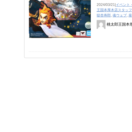
2024/03/21|
イベント
王国本厚木店スタッフ
獄杏寿郎
,
魂ウェブ
,
座
桃太郎王国本