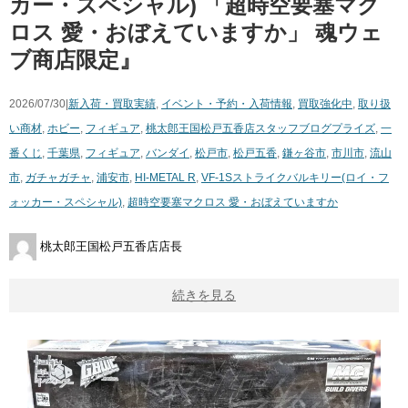
カー・スペシャル) ​「超時空要塞マク
ロス ​愛・おぼえていますか」 ​魂ウェ
ブ商店限定』
2026/07/30|
新入荷・買取実績
,
イベント・予約・入荷情報
,
買取強化中
,
取り扱
い商材
,
ホビー
,
フィギュア
,
桃太郎王国松戸五香店スタッフブログ
プライズ
,
一
番くじ
,
千葉県
,
フィギュア
,
バンダイ
,
松戸市
,
松戸五香
,
鎌ヶ谷市
,
市川市
,
流山
市
,
ガチャガチャ
,
浦安市
,
HI-METAL ​R
,
VF-1Sストライクバルキリー(ロイ・フ
ォッカー・スペシャル)
,
超時空要塞マクロス ​愛・おぼえていますか
桃太郎王国松戸五香店店長
続きを見る