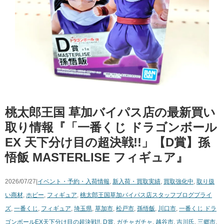
桃太郎王国 草加バイパス店の最新買い
取り情報『「一番くじ ​ドラゴンボール
EX 天下分け目の超決戦!!」【D賞】孫
悟飯 ​MASTERLISE フィギュア』
2026/07/27|
イベント・予約・入荷情報
,
新入荷・買取実績
,
買取強化中
,
取り扱
い商材
,
ホビー
,
フィギュア
,
桃太郎王国草加バイパス店スタッフブログ
プライ
ズ
,
一番くじ
,
フィギュア
,
埼玉県
,
草加市
,
松戸市
,
孫悟飯
,
川口市
,
一番くじ ​ドラ
ゴンボールEX天下分け目の超決戦!!
,
D賞
,
ガチャガチャ
,
越谷市
,
吉川氏
,
三郷市
,