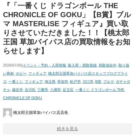
『「一番くじ ​ドラゴンボール ​THE ​
CHRONICLE ​OF ​GOKU」【B賞】ブル
マ MASTERLISE フィギュア』買い取
りさせていただきました！！【桃太郎
王国 草加バイパス店の買取情報をお知
らせします】
2026/07/30|
イベント・予約・入荷情報
,
新入荷・買取実績
,
買取強化中
,
取り扱
い商材
,
ホビー
,
フィギュア
,
桃太郎王国草加バイパス店スタッフブログ
プライ
ズ
,
一番くじ
,
フィギュア
,
埼玉県
,
草加市
,
松戸市
,
川口市
,
B賞
,
ブルマ
,
ガチャガ
チャ
,
越谷市
,
吉川氏
,
三郷市
,
八潮市
,
足立区
,
一番くじ ​ドラゴンボール ​THE ​
CHRONICLE ​OF ​GOKU
桃太郎王国草加バイパス店店長
続きを見る