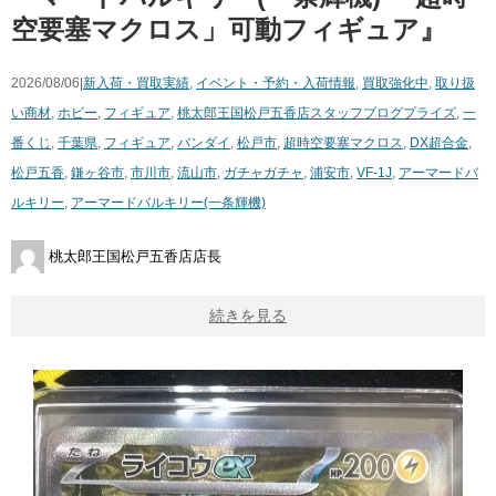
空要塞マクロス」可動フィギュア』
2026/08/06|
新入荷・買取実績
,
イベント・予約・入荷情報
,
買取強化中
,
取り扱
い商材
,
ホビー
,
フィギュア
,
桃太郎王国松戸五香店スタッフブログ
プライズ
,
一
番くじ
,
千葉県
,
フィギュア
,
バンダイ
,
松戸市
,
超時空要塞マクロス
,
DX超合金
,
松戸五香
,
鎌ヶ谷市
,
市川市
,
流山市
,
ガチャガチャ
,
浦安市
,
VF-1J
,
アーマードバ
ルキリー
,
アーマードバルキリー(一条輝機)
桃太郎王国松戸五香店店長
続きを見る