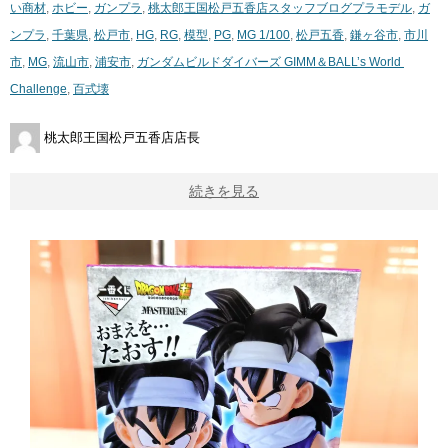
い商材
,
ホビー
,
ガンプラ
,
桃太郎王国松戸五香店スタッフブログ
プラモデル
,
ガ
ンプラ
,
千葉県
,
松戸市
,
HG
,
RG
,
模型
,
PG
,
MG 1/100
,
松戸五香
,
鎌ヶ谷市
,
市川
市
,
MG
,
流山市
,
浦安市
,
ガンダムビルドダイバーズ ​GIMM＆BALL’s ​World ​
Challenge
,
百式壊
桃太郎王国松戸五香店店長
続きを見る