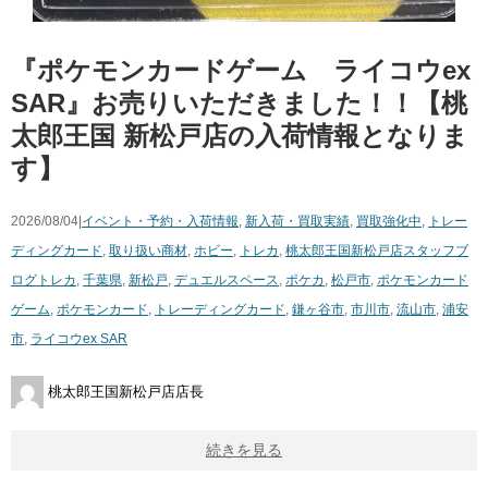
『ポケモンカードゲーム ライコウex
SAR』お売りいただきました！！【桃
太郎王国 新松戸店の入荷情報となりま
す】
2026/08/04|
イベント・予約・入荷情報
,
新入荷・買取実績
,
買取強化中
,
トレー
ディングカード
,
取り扱い商材
,
ホビー
,
トレカ
,
桃太郎王国新松戸店スタッフブ
ログ
トレカ
,
千葉県
,
新松戸
,
デュエルスペース
,
ポケカ
,
松戸市
,
ポケモンカード
ゲーム
,
ポケモンカード
,
トレーディングカード
,
鎌ヶ谷市
,
市川市
,
流山市
,
浦安
市
,
ライコウex SAR
桃太郎王国新松戸店店長
続きを見る