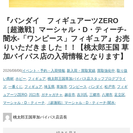
『バンダイ フィギュアーツZERO
［超激戦］マーシャル・D・ティーチ-
闇水-「ワンピース」フィギュア』お売
りいただきました！！【桃太郎王国 草
加バイパス店の入荷情報となります】
2026/08/06|
イベント・予約・入荷情報
,
新入荷・買取実績
,
買取強化中
,
取り扱
い商材
,
ホビー
,
フィギュア
,
桃太郎王国草加バイパス店スタッフブログ
プライ
ズ
,
一番くじ
,
フィギュア
,
埼玉県
,
草加市
,
ワンピース
,
バンダイ
,
松戸市
,
フィギ
ュアーツZERO
,
川口市
,
ガチャガチャ
,
越谷市
,
吉川氏
,
三郷市
,
八潮市
,
足立区
,
マーシャル・D・ティーチ
,
［超激戦］マーシャル・D・ティーチ-闇水-
桃太郎王国草加バイパス店店長