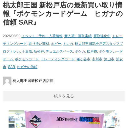
桃太郎王国 新松戸店の最新買い取り情
報『ポケモンカードゲーム ヒガナの
信頼 SAR』
2026/08/03|
イベント・予約・入荷情報
,
新入荷・買取実績
,
買取強化中
,
トレー
ディングカード
,
取り扱い商材
,
ホビー
,
トレカ
,
桃太郎王国新松戸店スタッフブ
ログ
トレカ
,
千葉県
,
新松戸
,
デュエルスペース
,
ポケカ
,
松戸市
,
ポケモンカード
ゲーム
,
ポケモンカード
,
トレーディングカード
,
鎌ヶ谷市
,
市川市
,
流山市
,
浦安
市
,
SAR
,
ヒガナの信頼
桃太郎王国新松戸店店長
続きを見る