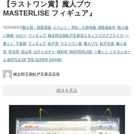
【ラストワン賞】魔人ブウ
MASTERLISE フィギュア』
2026/08/03|
新入荷・買取実績
,
イベント・予約・入荷情報
,
買取強化中
,
取り扱
い商材
,
ホビー
,
フィギュア
,
桃太郎王国松戸五香店スタッフブログ
プライズ
,
一
番くじ
,
千葉県
,
フィギュア
,
松戸市
,
ラストワン賞
,
魔人ブウ
,
松戸五香
,
鎌ヶ谷
市
,
市川市
,
流山市
,
ガチャガチャ
,
浦安市
,
MASTERLISE
,
一番くじ ​ドラゴンボー
ル ​BATTLE ​OF ​THE ​SUPER ​SAIYAN
桃太郎王国松戸五香店店長
続きを見る