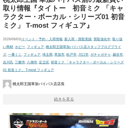
取り情報『タイトー 初音ミク ​「キャ
ラクター・ボーカル・シリーズ01 ​初音
ミク」 ​T-most ​フィギュア』
2026/08/03|
イベント・予約・入荷情報
,
新入荷・買取実績
,
買取強化中
,
取り扱
い商材
,
ホビー
,
フィギュア
,
桃太郎王国草加バイパス店スタッフブログ
プライ
ズ
,
一番くじ
,
フィギュア
,
埼玉県
,
草加市
,
松戸市
,
川口市
,
ガチャガチャ
,
越谷市
,
吉川氏
,
三郷市
,
八潮市
,
足立区
,
初音ミク ​「キャラクター・ボーカル・シリーズ
01 ​初音ミク」 ​T-most ​フィギュア
桃太郎王国草加バイパス店店長
続きを見る