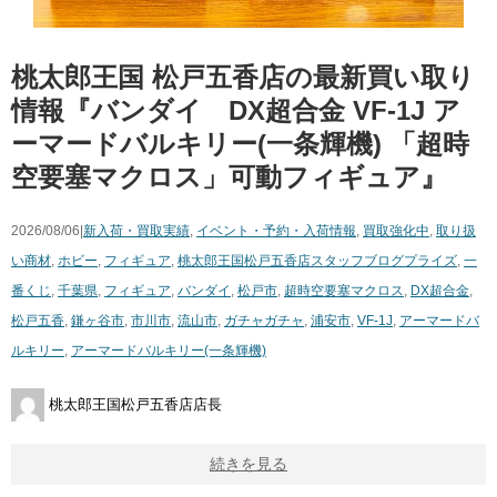
桃太郎王国 松戸五香店の最新買い取り
情報『バンダイ DX超合金 ​VF-1J ​ア
ーマードバルキリー(一条輝機) ​「超時
空要塞マクロス」可動フィギュア』
2026/08/06|
新入荷・買取実績
,
イベント・予約・入荷情報
,
買取強化中
,
取り扱
い商材
,
ホビー
,
フィギュア
,
桃太郎王国松戸五香店スタッフブログ
プライズ
,
一
番くじ
,
千葉県
,
フィギュア
,
バンダイ
,
松戸市
,
超時空要塞マクロス
,
DX超合金
,
松戸五香
,
鎌ヶ谷市
,
市川市
,
流山市
,
ガチャガチャ
,
浦安市
,
VF-1J
,
アーマードバ
ルキリー
,
アーマードバルキリー(一条輝機)
桃太郎王国松戸五香店店長
続きを見る