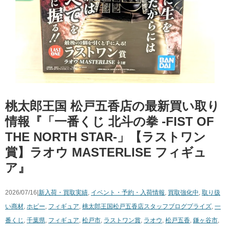
桃太郎王国 松戸五香店の最新買い取り
情報『「一番くじ ​北斗の拳 ​-FIST ​OF ​
THE ​NORTH ​STAR-」【ラストワン
賞】ラオウ MASTERLISE フィギュ
ア』
2026/07/16|
新入荷・買取実績
,
イベント・予約・入荷情報
,
買取強化中
,
取り扱
い商材
,
ホビー
,
フィギュア
,
桃太郎王国松戸五香店スタッフブログ
プライズ
,
一
番くじ
,
千葉県
,
フィギュア
,
松戸市
,
ラストワン賞
,
ラオウ
,
松戸五香
,
鎌ヶ谷市
,