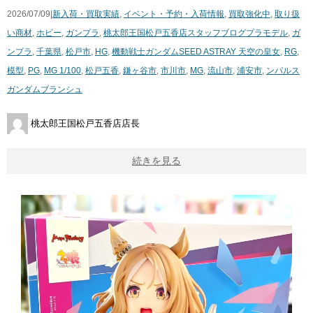
2026/07/09|
新入荷・買取実績
,
イベント・予約・入荷情報
,
買取強化中
,
取り扱
い商材
,
ホビー
,
ガンプラ
,
桃太郎王国松戸五香店スタッフブログ
プラモデル
,
ガ
ンプラ
,
千葉県
,
松戸市
,
HG
,
機動戦士ガンダムSEED ASTRAY 天空の皇女
,
RG
,
模型
,
PG
,
MG 1/100
,
松戸五香
,
鎌ヶ谷市
,
市川市
,
MG
,
流山市
,
浦安市
,
ンパルス
ガンダムブランシュ
桃太郎王国松戸五香店店長
続きを見る