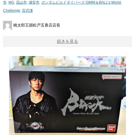
市
,
MG
,
流山市
,
浦安市
,
ガンダムビルドダイバーズ ​GIMM＆BALL’s ​World ​
Challenge
,
百式壊
桃太郎王国松戸五香店店長
続きを見る