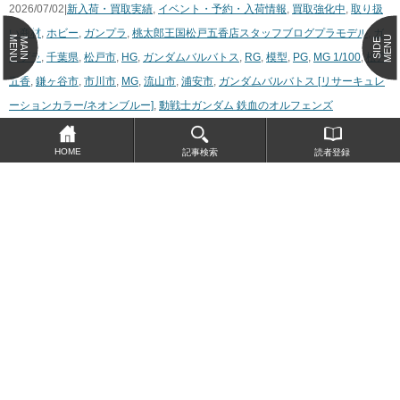
2026/07/02|
新入荷・買取実績
,
イベント・予約・入荷情報
,
買取強化中
,
取り扱
い商材
,
ホビー
,
ガンプラ
,
桃太郎王国松戸五香店スタッフブログ
プラモデル
,
ガ
MENU
MENU
MAIN
SIDE
ンプラ
,
千葉県
,
松戸市
,
HG
,
ガンダムバルバトス
,
RG
,
模型
,
PG
,
MG 1/100
,
松戸
五香
,
鎌ヶ谷市
,
市川市
,
MG
,
流山市
,
浦安市
,
ガンダムバルバトス [リサーキュレ
ーションカラー/ネオンブルー]
,
動戦士ガンダム ​鉄血のオルフェンズ
桃太郎王国松戸五香店店長
HOME
記事検索
読者登録
続きを見る
Page 1 of 34
1
2
3
4
5
Next ›
Last »