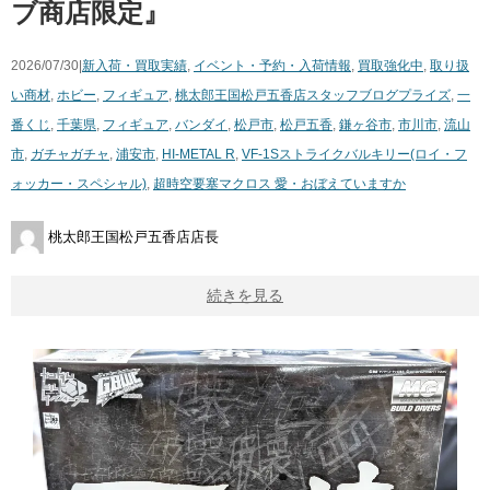
ブ商店限定』
2026/07/30|
新入荷・買取実績
,
イベント・予約・入荷情報
,
買取強化中
,
取り扱
い商材
,
ホビー
,
フィギュア
,
桃太郎王国松戸五香店スタッフブログ
プライズ
,
一
番くじ
,
千葉県
,
フィギュア
,
バンダイ
,
松戸市
,
松戸五香
,
鎌ヶ谷市
,
市川市
,
流山
市
,
ガチャガチャ
,
浦安市
,
HI-METAL ​R
,
VF-1Sストライクバルキリー(ロイ・フ
ォッカー・スペシャル)
,
超時空要塞マクロス ​愛・おぼえていますか
桃太郎王国松戸五香店店長
続きを見る