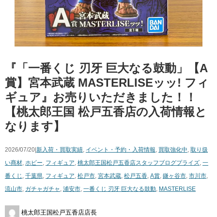
『「一番くじ ​刃牙 ​巨大なる鼓動」【A
賞】宮本武蔵 ​MASTERLISEッッ! フィ
ギュア』お売りいただきました！！
【桃太郎王国 松戸五香店の入荷情報と
なります】
2026/07/20|
新入荷・買取実績
,
イベント・予約・入荷情報
,
買取強化中
,
取り扱
い商材
,
ホビー
,
フィギュア
,
桃太郎王国松戸五香店スタッフブログ
プライズ
,
一
番くじ
,
千葉県
,
フィギュア
,
松戸市
,
宮本武蔵
,
松戸五香
,
A賞
,
鎌ヶ谷市
,
市川市
,
流山市
,
ガチャガチャ
,
浦安市
,
一番くじ ​刃牙 ​巨大なる鼓動
,
​MASTERLISE
桃太郎王国松戸五香店店長