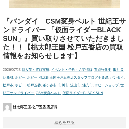
『バンダイ ​CSM変身ベルト ​世紀王サ
ンドライバー ​「仮面ライダーBLACK ​
SUN」』買い取りさせていただきまし
た！！【桃太郎王国 松戸五香店の買取
情報をお知らせします】
2026/07/23|
新入荷・買取実績
,
イベント・予約・入荷情報
,
買取強化中
,
取り扱
い商材
,
ホビー
,
ホビー
,
桃太郎王国松戸五香店スタッフブログ
千葉県
,
バンダイ
,
松戸市
,
ホビー
,
松戸五香
,
鎌ヶ谷市
,
市川市
,
流山市
,
浦安市
,
ホビーショップ
,
世
紀王サンドライバー
,
CSM変身ベルト
,
仮面ライダーBLACK ​SUN
桃太郎王国松戸五香店店長
続きを見る