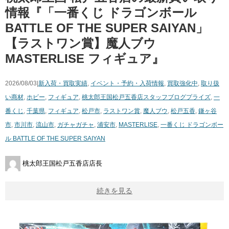
情報『「一番くじ ​ドラゴンボール ​
BATTLE ​OF ​THE ​SUPER ​SAIYAN」
【ラストワン賞】魔人ブウ
MASTERLISE フィギュア』
2026/08/03|
新入荷・買取実績
,
イベント・予約・入荷情報
,
買取強化中
,
取り扱
い商材
,
ホビー
,
フィギュア
,
桃太郎王国松戸五香店スタッフブログ
プライズ
,
一
番くじ
,
千葉県
,
フィギュア
,
松戸市
,
ラストワン賞
,
魔人ブウ
,
松戸五香
,
鎌ヶ谷
市
,
市川市
,
流山市
,
ガチャガチャ
,
浦安市
,
MASTERLISE
,
一番くじ ​ドラゴンボー
ル ​BATTLE ​OF ​THE ​SUPER ​SAIYAN
桃太郎王国松戸五香店店長
続きを見る