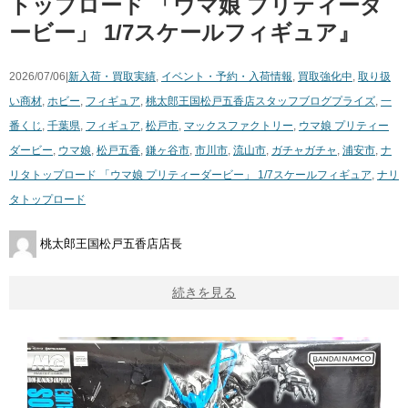
トップロード ​「ウマ娘 ​プリティーダ
ービー」 ​1/7スケールフィギュア』
2026/07/06|
新入荷・買取実績
,
イベント・予約・入荷情報
,
買取強化中
,
取り扱
い商材
,
ホビー
,
フィギュア
,
桃太郎王国松戸五香店スタッフブログ
プライズ
,
一
番くじ
,
千葉県
,
フィギュア
,
松戸市
,
マックスファクトリー
,
ウマ娘 ​プリティー
ダービー
,
ウマ娘
,
松戸五香
,
鎌ヶ谷市
,
市川市
,
流山市
,
ガチャガチャ
,
浦安市
,
ナ
リタトップロード ​「ウマ娘 ​プリティーダービー」 ​1/7スケールフィギュア
,
ナリ
タトップロード
桃太郎王国松戸五香店店長
続きを見る