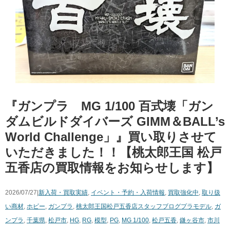
『ガンプラ MG 1/100 百式壊「ガン
ダムビルドダイバーズ ​GIMM＆BALL’s
​World ​Challenge」』買い取りさせて
いただきました！！【桃太郎王国 松戸
五香店の買取情報をお知らせします】
2026/07/27|
新入荷・買取実績
,
イベント・予約・入荷情報
,
買取強化中
,
取り扱
い商材
,
ホビー
,
ガンプラ
,
桃太郎王国松戸五香店スタッフブログ
プラモデル
,
ガ
ンプラ
,
千葉県
,
松戸市
,
HG
,
RG
,
模型
,
PG
,
MG 1/100
,
松戸五香
,
鎌ヶ谷市
,
市川