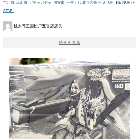
市川市
,
流山市
,
ガチャガチャ
,
浦安市
,
一番くじ ​北斗の拳 ​-FIST ​OF ​THE ​NORTH
​STAR-
桃太郎王国松戸五香店店長
続きを見る