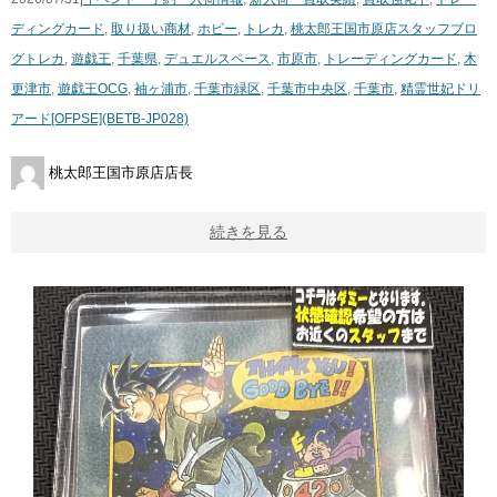
ディングカード
,
取り扱い商材
,
ホビー
,
トレカ
,
桃太郎王国市原店スタッフブロ
グ
トレカ
,
遊戯王
,
千葉県
,
デュエルスペース
,
市原市
,
トレーディングカード
,
木
更津市
,
遊戯王OCG
,
袖ヶ浦市
,
千葉市緑区
,
千葉市中央区
,
千葉市
,
精霊世妃ドリ
アード[OFPSE](BETB-JP028)
桃太郎王国市原店店長
続きを見る