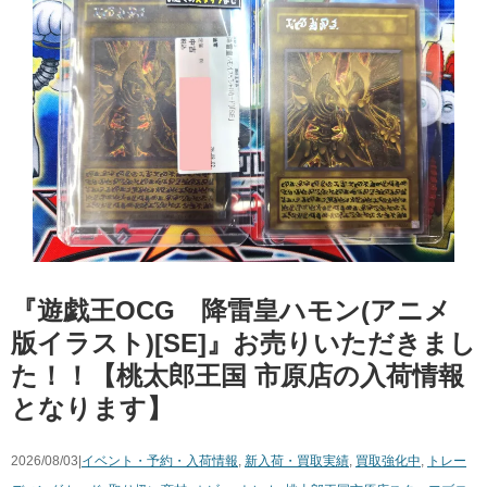
『遊戯王OCG 降雷皇ハモン(アニメ
版イラスト)[SE]』お売りいただきまし
た！！【桃太郎王国 市原店の入荷情報
となります】
2026/08/03|
イベント・予約・入荷情報
,
新入荷・買取実績
,
買取強化中
,
トレー