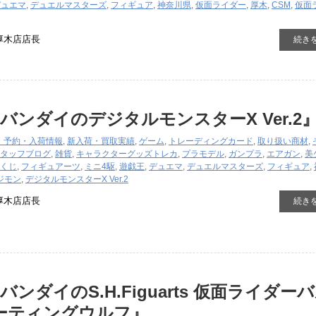
デュエマ
,
デュエルマスターズ
,
フィギュア
,
神奈川県
,
仮面ライダー
,
厚木
,
CSM
,
仮面
厚木店店長
続き
バンダイのデジタルモンスターX ​Ver.2
・予約・入荷情報
,
新入荷・買取実績
,
ゲーム
,
トレーディングカード
,
取り扱い商材
,
タッフブログ
,
雑貨
,
キャラクターグッズ
トレカ
,
プラモデル
,
ガンプラ
,
エアガン
,
美
くじ
,
フィギュアーツ
,
ミニ4駆
,
遊戯王
,
デュエマ
,
デュエルマスターズ
,
フィギュア
,
ジモン
,
デジタルモンスターX ​Ver.2
厚木店店長
続き
ンダイのS.H.Figuarts ​仮面ライダー
ューティングウルフ』