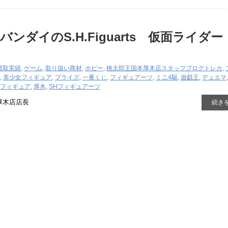
ンダイのS.H.Figuarts 仮面ライダー
買取実績
,
ゲーム
,
取り扱い商材
,
ホビー
,
桃太郎王国本厚木店スタッフブログ
トレカ
,
,
美少女フィギュア
,
プライズ
,
一番くじ
,
フィギュアーツ
,
ミニ4駆
,
遊戯王
,
デュエマ
フィギュア
,
厚木
,
SHフィギュアーツ
厚木店店長
続き