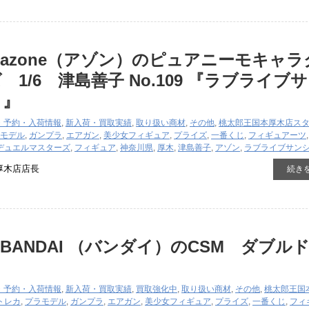
azone（アゾン）のピュアニーモキャラ
1/6 津島善子 ​No.109 ​『ラブライブ
』』
・予約・入荷情報
,
新入荷・買取実績
,
取り扱い商材
,
その他
,
桃太郎王国本厚木店ス
モデル
,
ガンプラ
,
エアガン
,
美少女フィギュア
,
プライズ
,
一番くじ
,
フィギュアーツ
デュエルマスターズ
,
フィギュア
,
神奈川県
,
厚木
,
津島善子
,
アゾン
,
ラブライブサン
厚木店店長
続き
BANDAI ​（バンダイ）のCSM ダブル
・予約・入荷情報
,
新入荷・買取実績
,
買取強化中
,
取り扱い商材
,
その他
,
桃太郎王国
トレカ
,
プラモデル
,
ガンプラ
,
エアガン
,
美少女フィギュア
,
プライズ
,
一番くじ
,
フィ