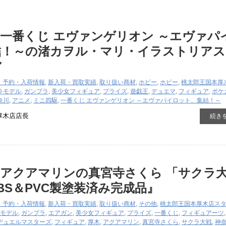
一番くじ エヴァンゲリオン ～エヴァパ
結！～の渚カヲル・マリ・イラストリアス
ア
・予約・入荷情報
,
新入荷・買取実績
,
取り扱い商材
,
ホビー
,
ホビー
,
桃太郎王国本厚
ラモデル
,
ガンプラ
,
美少女フィギュア
,
プライズ
,
遊戯王
,
デュエマ
,
フィギュア
,
ポケ
奈川
,
アニメ
,
ミニ四駆
,
一番くじ エヴァンゲリオン ～エヴァパイロット、集結！～
厚木店店長
続き
アクアマリンの真宮寺さくら ​「サクラ
9 ​ABS＆PVC製塗装済み完成品』
・予約・入荷情報
,
新入荷・買取実績
,
取り扱い商材
,
その他
,
桃太郎王国本厚木店ス
モデル
,
ガンプラ
,
エアガン
,
美少女フィギュア
,
プライズ
,
一番くじ
,
フィギュアーツ
デュエルマスターズ
,
フィギュア
,
厚木
,
アクアマリン
,
真宮寺さくら
,
サクラ大戦
,
神