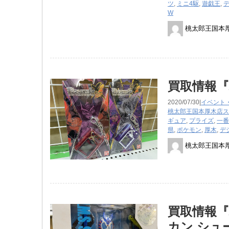
ツ
,
ミニ4駆
,
遊戯王
,
W
桃太郎王国本
買取情報『
2020/07/30|
イベント
桃太郎王国本厚木店ス
ギュア
,
プライズ
,
一番
県
,
ポケモン
,
厚木
,
デ
桃太郎王国本
買取情報『バ
カン ​シ