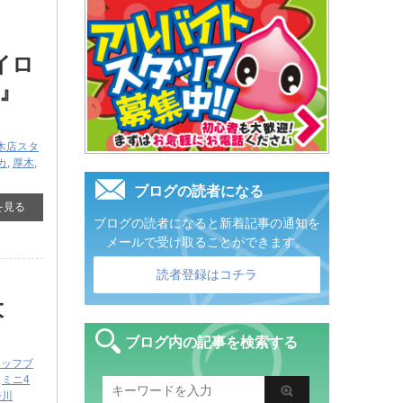
イロ
』
木店スタ
カ
,
厚木
,
ブログの読者になる
を見る
ブログの読者になると新着記事の通知を
メールで受け取ることができます。
読者登録はコチラ
大
ブログ内の記事を検索する
タッフブ
,
ミニ4
奈川