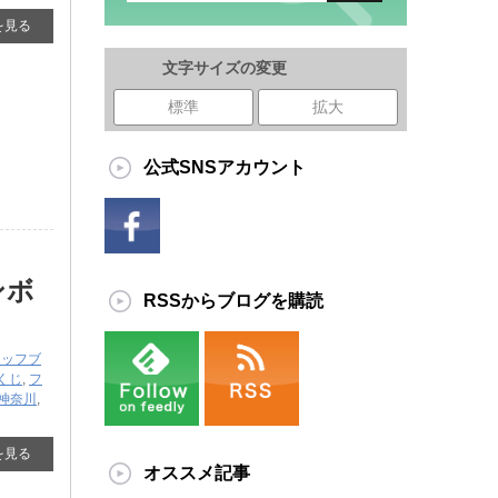
を見る
文字サイズの変更
標準
拡大
公式SNSアカウント
ンボ
RSSからブログを購読
タッフブ
くじ
,
フ
神奈川
,
を見る
オススメ記事