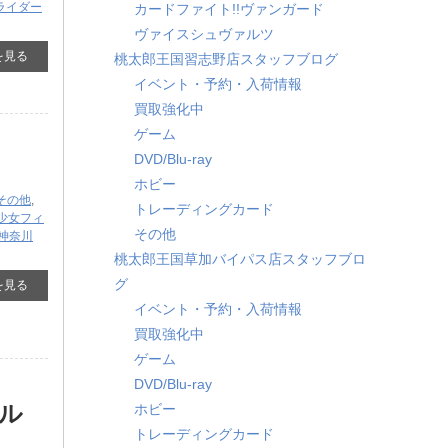
ライダー
カードファイト!!ヴァンガード
ヴァイスシュヴァルツ
を見る
桃太郎王国習志野店スタッフブログ
イベント・予約・入荷情報
買取強化中
ゲーム
DVD/Blu-ray
』
ホビー
その他
,
トレーディングカード
少女フィ
その他
神奈川
桃太郎王国草加バイパス店スタッフブロ
グ
を見る
イベント・予約・入荷情報
買取強化中
ゲーム
DVD/Blu-ray
バル
ホビー
トレーディングカード