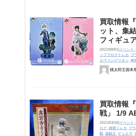
買取情報『
ット、集
フィギュ
2022/08/01|
イベント
ッフブログ
トレカ
,
プ
エヴァンゲリオン
,
神
桃太郎王国本
買取情報『
戦」 ​1/
2021/03/16|
イベント
ログ
,
雑貨
トレカ
,
プラ
駆
,
遊戯王
,
デュエマ
,