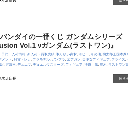
厚木店店長
続き
バンダイの一番くじ ​ガンダムシリーズ ​
lusion ​Vol.1 ​νガンダム(ラストワン)』
・予約・入荷情報
,
新入荷・買取実績
,
取り扱い商材
,
ホビー
,
その他
,
桃太郎王国本厚
ズメント
,
雑貨
トレカ
,
プラモデル
,
ガンプラ
,
エアガン
,
美少女フィギュア
,
プライズ
,
4駆
,
遊戯王
,
デュエマ
,
デュエルマスターズ
,
フィギュア
,
神奈川県
,
厚木
,
ラストワン
厚木店店長
続き