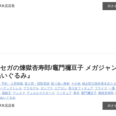
厚木店店長
続き
セガの煉獄杏寿郎/竈門禰豆子 ​メガジャ
ぬいぐるみ』
・予約・入荷情報
,
新入荷・買取実績
,
取り扱い商材
,
その他
,
桃太郎王国本厚木店ス
ーグッズ
トレカ
,
プラモデル
,
ガンプラ
,
エアガン
,
美少女フィギュア
,
プライズ
,
一番
駆
,
遊戯王
,
デュエマ
,
デュエルマスターズ
,
フィギュア
,
厚木
,
竈門禰豆子
,
煉獄杏寿郎
,
ぬいぐるみ
厚木店店長
続き