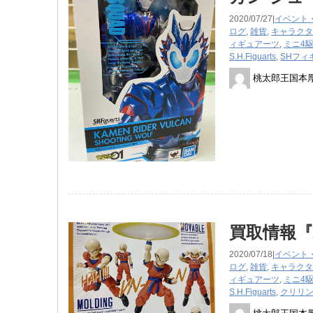
2020/07/27|
イベント
ログ
,
雑貨
,
キャラクタ
ィギュアーツ
,
ミニ4
S.H.Figuarts
,
SHフィ
桃太郎王国本
買取情報『バ
2020/07/18|
イベント
ログ
,
雑貨
,
キャラクタ
ィギュアーツ
,
ミニ4
S.H.Figuarts
,
クリリ