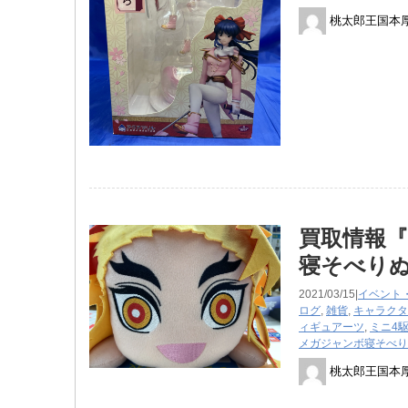
桃太郎王国本
買取情報『
寝そべり
2021/03/15|
イベント
ログ
,
雑貨
,
キャラクタ
ィギュアーツ
,
ミニ4
メガジャンボ寝そべり
桃太郎王国本