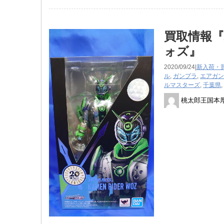
買取情報『バ
ォズ』
2020/09/24|
新入荷・
ル
,
ガンプラ
,
エアガン
ルマスターズ
,
千葉県
,
桃太郎王国本