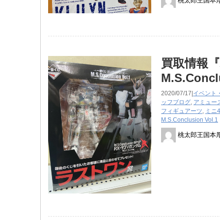
桃太郎王国本
買取情報『
M.S.Conc
2020/07/17|
イベント
ッフブログ
,
アミュー
フィギュアーツ
,
ミニ
M.S.Conclusion ​Vol.1
桃太郎王国本