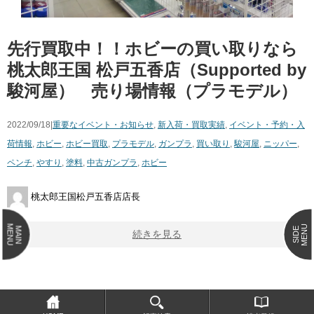
先行買取中！！ホビーの買い取りなら
桃太郎王国 松戸五香店（Supported by
駿河屋） 売り場情報（プラモデル）
2022/09/18|
重要なイベント・お知らせ
,
新入荷・買取実績
,
イベント・予約・入
荷情報
,
ホビー
,
ホビー
買取
,
プラモデル
,
ガンプラ
,
買い取り
,
駿河屋
,
ニッパー
,
ペンチ
,
やすり
,
塗料
,
中古ガンプラ
,
ホビー
桃太郎王国松戸五香店店長
MENU
MENU
MAIN
SIDE
続きを見る