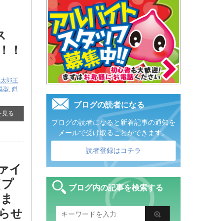
ス
！！
桃太郎王
模型
,
鎌
ブログの読者になる
を見る
ブログの読者になると新着記事の通知を
メールで受け取ることができます。
読者登録はコチラ
ヴァイ
​プ
ブログ内の記事を検索する
きま
らせ