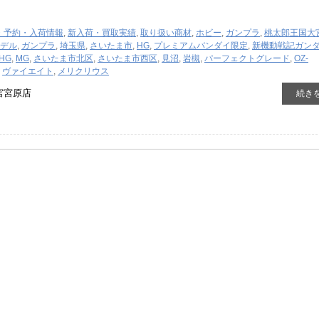
・予約・入荷情報
,
新入荷・買取実績
,
取り扱い商材
,
ホビー
,
ガンプラ
,
桃太郎王国大
デル
,
ガンプラ
,
埼玉県
,
さいたま市
,
HG
,
プレミアムバンダイ限定
,
新機動戦記ガン
​HG
,
MG
,
さいたま市北区
,
さいたま市西区
,
見沼
,
岩槻
,
パーフェクトグレード
,
OZ-
,
ヴァイエイト
,
メリクリウス
宮宮原店
続き