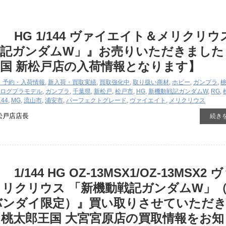
 HG 1/144 ヴァイエイト＆メリクリウ
戦記ガンダムW」』お売りいただきました
国 新松戸店の入荷情報となります】
・予約・入荷情報
,
新入荷・買取実績
,
買取強化中
,
取り扱い商材
,
ホビー
,
ガンプラ
,
ログ
プラモデル
,
ガンプラ
,
千葉県
,
新松戸
,
松戸市
,
HG
,
新機動戦記ガンダムW
,
RG
,
144
,
MG
,
流山市
,
浦安市
,
パーフェクトグレード
,
ヴァイエイト
,
メリクリウス
松戸店店長
続き
144 ​HG ​OZ-13MSX1/OZ-13MSX2 ​
リクリウス ​「新機動戦記ガンダムW」（
バンダイ限定）』買い取りさせていただ
桃太郎王国 大宮宮原店の買取情報をお知