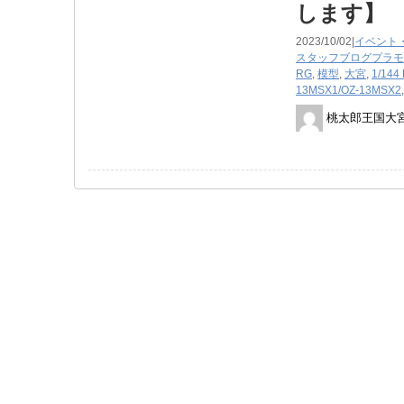
します】
2023/10/02|
イベント
スタッフブログ
プラモ
RG
,
模型
,
大宮
,
1/144 
13MSX1/OZ-13MSX2
桃太郎王国大