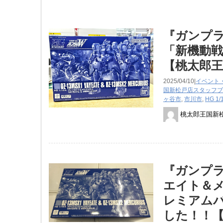
『ガンプラ
「新機動
【桃太郎王
2025/04/10|
イベント
国新松戸店スタッフブ
ヶ谷市
,
市川市
,
HG 1/
桃太郎王国新
『ガンプラ 1/
エイト＆メ
レミアム
した！！【