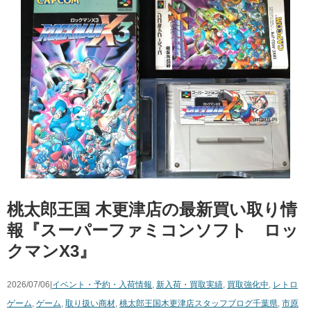
桃太郎王国 木更津店の最新買い取り情
報『スーパーファミコンソフト ロッ
クマンX3』
2026/07/06|
イベント・予約・入荷情報
,
新入荷・買取実績
,
買取強化中
,
レトロ
ゲーム
,
ゲーム
,
取り扱い商材
,
桃太郎王国木更津店スタッフブログ
千葉県
,
市原