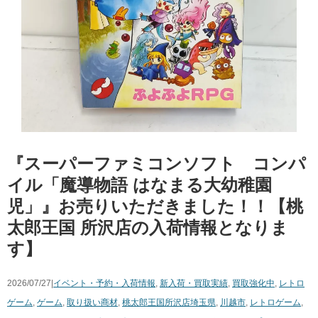
『スーパーファミコンソフト コンパ
イル「​魔導物語 ​はなまる大幼稚園
児」』お売りいただきました！！【桃
太郎王国 所沢店の入荷情報となりま
す】
2026/07/27|
イベント・予約・入荷情報
,
新入荷・買取実績
,
買取強化中
,
レトロ
ゲーム
,
ゲーム
,
取り扱い商材
,
桃太郎王国所沢店
埼玉県
,
川越市
,
レトロゲーム
,