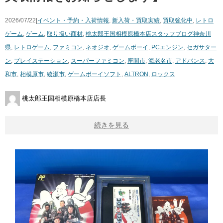
2026/07/22|
イベント・予約・入荷情報
,
新入荷・買取実績
,
買取強化中
,
レトロ
ゲーム
,
ゲーム
,
取り扱い商材
,
桃太郎王国相模原橋本店スタッフブログ
神奈川
県
,
レトロゲーム
,
ファミコン
,
ネオジオ
,
ゲームボーイ
,
PCエンジン
,
セガサター
ン
,
プレイステーション
,
スーパーファミコン
,
座間市
,
海老名市
,
アドバンス
,
大
和市
,
相模原市
,
綾瀬市
,
ゲームボーイソフト
,
ALTRON
,
ロックス
桃太郎王国相模原橋本店店長
続きを見る