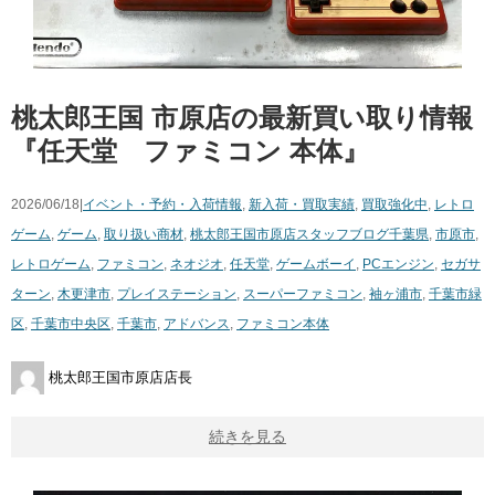
桃太郎王国 市原店の最新買い取り情報
『任天堂 ファミコン 本体』
2026/06/18|
イベント・予約・入荷情報
,
新入荷・買取実績
,
買取強化中
,
レトロ
ゲーム
,
ゲーム
,
取り扱い商材
,
桃太郎王国市原店スタッフブログ
千葉県
,
市原市
,
レトロゲーム
,
ファミコン
,
ネオジオ
,
任天堂
,
ゲームボーイ
,
PCエンジン
,
セガサ
ターン
,
木更津市
,
プレイステーション
,
スーパーファミコン
,
袖ヶ浦市
,
千葉市緑
区
,
千葉市中央区
,
千葉市
,
アドバンス
,
ファミコン本体
桃太郎王国市原店店長
続きを見る