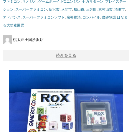
ファミコン
,
ネオジオ
,
ゲームボーイ
,
PCエンジン
,
セガサターン
,
プレイステー
ション
,
スーパーファミコン
,
所沢市
,
入間市
,
狭山市
,
三芳町
,
東村山市
,
清瀬市
,
アドバンス
,
スーパーファミコンソフト
,
魔導物語
,
コンパイル
,
魔導物語 ​はなま
る大幼稚園児
桃太郎王国所沢店
続きを見る