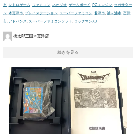
市
,
レトロゲーム
,
ファミコン
,
ネオジオ
,
ゲームボーイ
,
PCエンジン
,
セガサター
ン
,
木更津市
,
プレイステーション
,
スーパーファミコン
,
君津市
,
袖ヶ浦市
,
富津
市
,
アドバンス
,
スーパーファミコンソフト
,
ロックマンX3
桃太郎王国木更津店
続きを見る