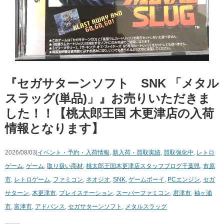
『セガサターンソフト SNK 「メタル
スラッグ(単品)」』お売りいただきま
した！！【桃太郎王国 木更津店の入荷
情報となります】
2026/08/03|
イベント・予約・入荷情報
,
新入荷・買取実績
,
買取強化中
,
レトロ
ゲーム
,
ゲーム
,
取り扱い商材
,
桃太郎王国木更津店スタッフブログ
千葉県
,
市原
市
,
レトロゲーム
,
ファミコン
,
ネオジオ
,
SNK
,
ゲームボーイ
,
PCエンジン
,
セガ
サターン
,
木更津市
,
プレイステーション
,
スーパーファミコン
,
君津市
,
袖ヶ浦
市
,
富津市
,
アドバンス
,
セガサターンソフト
,
メタルスラッグ