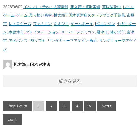
2026/06/02|
イベント・予約・入荷情報
,
新入荷・買取実績
,
買取強化中
,
レトロ
ゲーム
,
ゲーム
,
取り扱い商材
,
桃太郎王国木更津店スタッフブログ
千葉県
,
市原
市
,
レトロゲーム
,
ファミコン
,
ネオジオ
,
ゲームボーイ
,
PCエンジン
,
セガサター
ン
,
木更津市
,
プレイステーション
,
スーパーファミコン
,
君津市
,
袖ヶ浦市
,
富津
市
,
アドバンス
,
PSソフト
,
リンダキューブアゲイン Best
,
リンダキューブアゲイ
ン
桃太郎王国木更津店
続きを見る
Page 1 of 28
1
2
3
4
5
Next ›
Last »