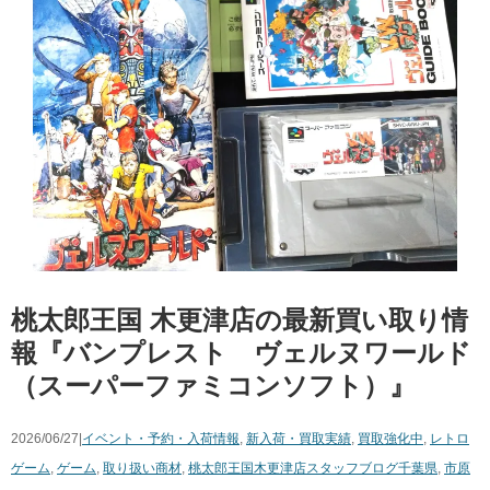
桃太郎王国 木更津店の最新買い取り情
報『バンプレスト ヴェルヌワールド
（スーパーファミコンソフト）』
2026/06/27|
イベント・予約・入荷情報
,
新入荷・買取実績
,
買取強化中
,
レトロ
ゲーム
,
ゲーム
,
取り扱い商材
,
桃太郎王国木更津店スタッフブログ
千葉県
,
市原