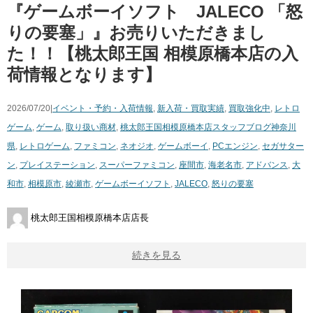
『ゲームボーイソフト JALECO 「怒
りの要塞」』お売りいただきまし
た！！【桃太郎王国 相模原橋本店の入
荷情報となります】
2026/07/20|
イベント・予約・入荷情報
,
新入荷・買取実績
,
買取強化中
,
レトロ
ゲーム
,
ゲーム
,
取り扱い商材
,
桃太郎王国相模原橋本店スタッフブログ
神奈川
県
,
レトロゲーム
,
ファミコン
,
ネオジオ
,
ゲームボーイ
,
PCエンジン
,
セガサター
ン
,
プレイステーション
,
スーパーファミコン
,
座間市
,
海老名市
,
アドバンス
,
大
和市
,
相模原市
,
綾瀬市
,
ゲームボーイソフト
,
JALECO
,
怒りの要塞
桃太郎王国相模原橋本店店長
続きを見る