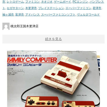
市
,
レトロゲーム
,
ファミコン
,
ネオジオ
,
ゲームボーイ
,
PCエンジン
,
バンプレス
ト
,
セガサターン
,
木更津市
,
プレイステーション
,
スーパーファミコン
,
君津市
,
袖ヶ浦市
,
富津市
,
アドバンス
,
スーパーファミコンソフト
,
ヴェルヌワールド
桃太郎王国木更津店
続きを見る