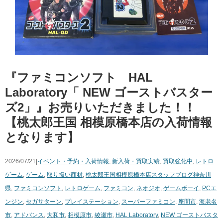
『ファミコンソフト HAL ​
Laboratory「 ​NEW ​ゴーストバスター
ズ2」』お売りいただきました！！
【桃太郎王国 相模原橋本店の入荷情報
となります】
2026/07/21|
イベント・予約・入荷情報
,
新入荷・買取実績
,
買取強化中
,
レトロ
ゲーム
,
ゲーム
,
取り扱い商材
,
桃太郎王国相模原橋本店スタッフブログ
神奈川
県
,
ファミコンソフト
,
レトロゲーム
,
ファミコン
,
ネオジオ
,
ゲームボーイ
,
PCエ
ンジン
,
セガサターン
,
プレイステーション
,
スーパーファミコン
,
座間市
,
海老名
市
,
アドバンス
,
大和市
,
相模原市
,
綾瀬市
,
HAL ​Laboratory
,
NEW ​ゴーストバスタ