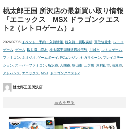
桃太郎王国 所沢店の最新買い取り情報
『エニックス MSX ドラゴンクエス
ト2（レトロゲーム）』
2026/07/06|
イベント・予約・入荷情報
,
新入荷・買取実績
,
買取強化中
,
レトロ
ゲーム
,
ゲーム
,
取り扱い商材
,
桃太郎王国所沢店
埼玉県
,
川越市
,
レトロゲーム
,
ファミコン
,
ネオジオ
,
ゲームボーイ
,
PCエンジン
,
セガサターン
,
プレイステー
ション
,
スーパーファミコン
,
所沢市
,
入間市
,
狭山市
,
三芳町
,
東村山市
,
清瀬市
,
アドバンス
,
エニックス
,
MSX
,
ドラゴンクエスト2
桃太郎王国所沢店
続きを見る