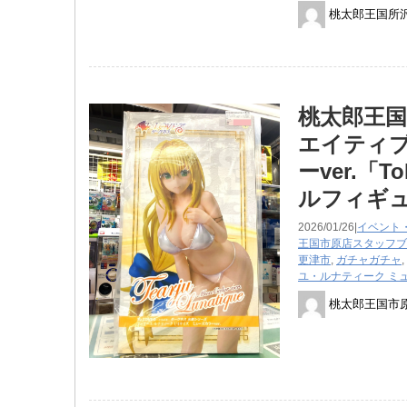
桃太郎王国所
桃太郎王国
エイティ
ーver.「
ルフィギ
2026/01/26|
イベント
王国市原店スタッフブ
更津市
,
ガチャガチャ
,
ユ・ルナティーク ミュ
桃太郎王国市