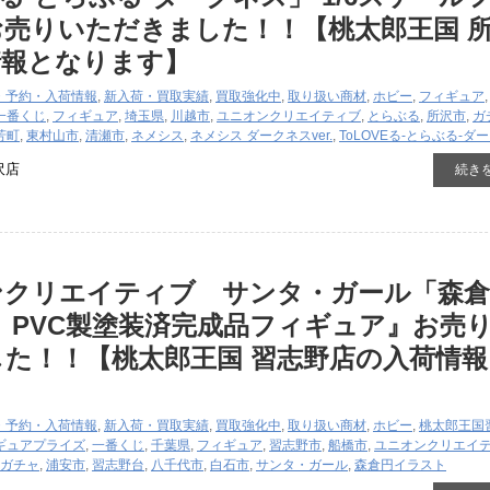
売りいただきました！！【桃太郎王国 
情報となります】
・予約・入荷情報
,
新入荷・買取実績
,
買取強化中
,
取り扱い商材
,
ホビー
,
フィギュア
一番くじ
,
フィギュア
,
埼玉県
,
川越市
,
ユニオンクリエイティブ
,
とらぶる
,
所沢市
,
ガ
芳町
,
東村山市
,
清瀬市
,
ネメシス
,
ネメシス ダークネスver.
,
ToLOVEる-とらぶる-ダ
沢店
続き
ンクリエイティブ サンタ・ガール「森倉
 PVC製塗装済完成品フィギュア』お売
た！！【桃太郎王国 習志野店の入荷情報
】
・予約・入荷情報
,
新入荷・買取実績
,
買取強化中
,
取り扱い商材
,
ホビー
,
桃太郎王国
ギュア
プライズ
,
一番くじ
,
千葉県
,
フィギュア
,
習志野市
,
船橋市
,
ユニオンクリエイ
ガチャ
,
浦安市
,
習志野台
,
八千代市
,
白石市
,
サンタ・ガール
,
森倉円イラスト