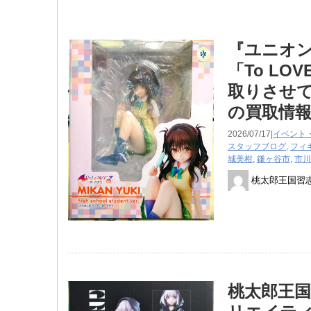
『ユニオンク
「To ​
取りさせて
の買取情
2026/07/17|
イベント
スタッフブログ
,
フィ
城美柑
,
鎌ヶ谷市
,
市川
桃太郎王国習
桃太郎王国