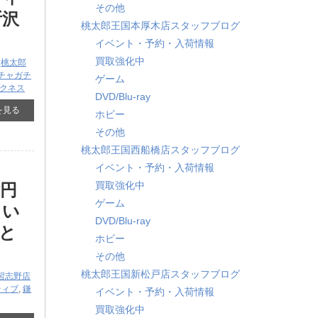
その他
所沢
桃太郎王国本厚木店スタッフブログ
イベント・予約・入荷情報
買取強化中
,
桃太郎
チャガチ
ゲーム
ークネス
DVD/Blu-ray
を見る
ホビー
その他
桃太郎王国西船橋店スタッフブログ
イベント・予約・入荷情報
買取強化中
円
ゲーム
りい
DVD/Blu-ray
と
ホビー
その他
桃太郎王国新松戸店スタッフブログ
習志野店
ティブ
,
鎌
イベント・予約・入荷情報
買取強化中