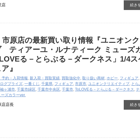
沢店
続き
 市原店の最新買い取り情報『ユニオン
ブ ティアーユ・ルナティーク ミューズ
ToLOVEる－とらぶる－ダークネス」1/4
ュア』
・予約・入荷情報
,
新入荷・買取実績
,
買取強化中
,
取り扱い商材
,
ホビー
,
フィギュア
ログ
プライズ
,
一番くじ
,
千葉県
,
フィギュア
,
市原市
,
ユニオンクリエイティブ
,
とら
袖ヶ浦市
,
千葉市緑区
,
千葉市中央区
,
千葉市
,
ToLOVEる－とらぶる－ダークネス
,
テ
ーズカラーver.
原店店長
続き