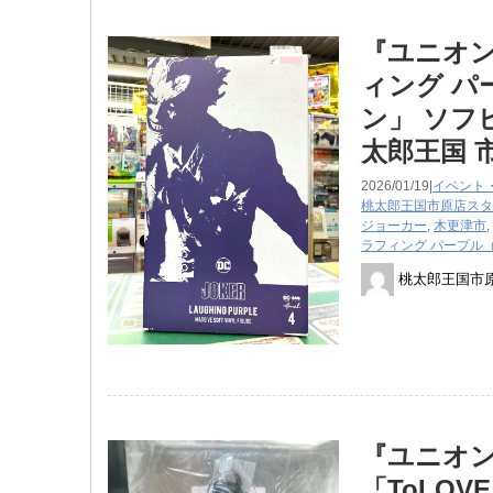
『ユニオン
ィング パープ
ン」 ソフ
太郎王国 
2026/01/19|
イベント
桃太郎王国市原店スタ
ジョーカー
,
木更津市
,
ラフィング パープル（Laug
桃太郎王国市
『ユニオン
「ToLOV