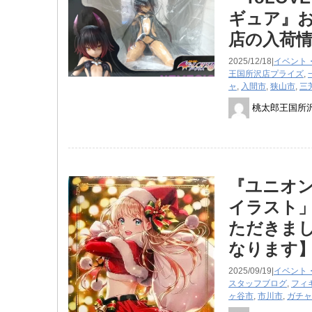
ギュア』お
店の入荷
2025/12/18|
イベント
王国所沢店
プライズ
,
ャ
,
入間市
,
狭山市
,
三
桃太郎王国所
『ユニオ
イラスト」
ただきまし
なります
2025/09/19|
イベント
スタッフブログ
,
フィ
ヶ谷市
,
市川市
,
ガチャ