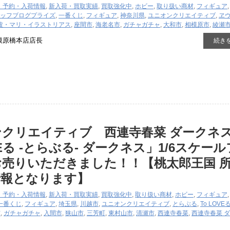
・予約・入荷情報
,
新入荷・買取実績
,
買取強化中
,
ホビー
,
取り扱い商材
,
フィギュア
ッフブログ
プライズ
,
一番くじ
,
フィギュア
,
神奈川県
,
ユニオンクリエイティブ
,
ヱ
波・マリ・イラストリアス
,
座間市
,
海老名市
,
ガチャガチャ
,
大和市
,
相模原市
,
綾瀬
模原橋本店店長
続き
クリエイティブ 西連寺春菜 ダークネスv
OVEる ​-とらぶる- ​ダークネス」1/6スケー
売りいただきました！！【桃太郎王国 
情報となります】
・予約・入荷情報
,
新入荷・買取実績
,
買取強化中
,
取り扱い商材
,
ホビー
,
フィギュア
一番くじ
,
フィギュア
,
埼玉県
,
川越市
,
ユニオンクリエイティブ
,
とらぶる
,
To ​LOVE
市
,
ガチャガチャ
,
入間市
,
狭山市
,
三芳町
,
東村山市
,
清瀬市
,
西連寺春菜
,
西連寺春菜 