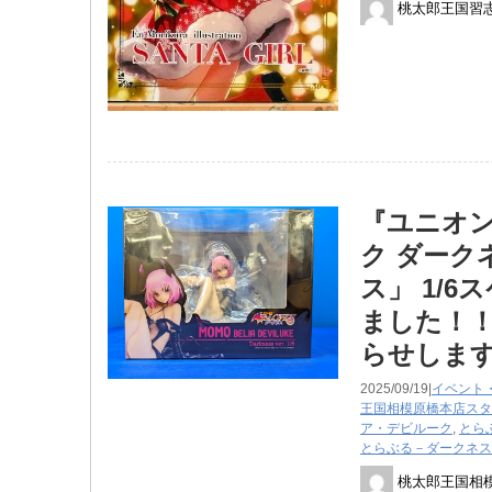
桃太郎王国習
『ユニオ
ク ダークネ
ス」 1/
ました！！
らせしま
2025/09/19|
イベント
王国相模原橋本店スタ
ア・デビルーク
,
とら
とらぶる－ダークネス
桃太郎王国相