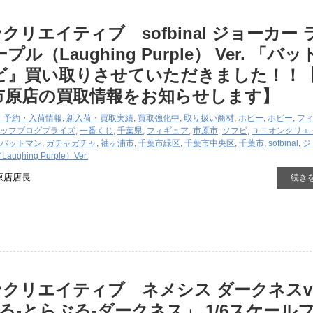
クリエイティブ sofbinal ジョーカー 
ル（Laughing Purple） Ver. 「バ
ビ』買い取りさせていただきました！！
市原店の買取情報をお知らせします】
・予約・入荷情報
,
新入荷・買取実績
,
買取強化中
,
取り扱い商材
,
ホビー
,
ホビー
,
フ
ッフブログ
プライズ
,
一番くじ
,
千葉県
,
フィギュア
,
市原市
,
ソフビ
,
ユニオンクリエ
バットマン
,
ガチャガチャ
,
袖ヶ浦市
,
千葉市緑区
,
千葉市中央区
,
千葉市
,
sofbinal
,
ジ
hing Purple）Ver.
原店店長
続き
クリエイティブ ネメシス ダークネスve
Eる-とらぶる-ダークネス」 1/6スケール