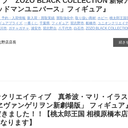
ZOZO ​BLACK ​COLLECTION ​新条
リッドマンユニバース」フィギュア』
・予約・入荷情報
,
新入荷・買取実績
,
買取強化中
,
取り扱い商材
,
ホビー
,
桃太郎王国
ギュア
プライズ
,
一番くじ
,
千葉県
,
フィギュア
,
習志野市
,
船橋市
,
ユニオンクリエイ
川市
,
ガチャガチャ
,
浦安市
,
習志野台
,
八千代市
,
白石市
,
ZOZO ​BLACK ​COLLECTI
志野店店長
続き
ンクリエイティブ 真希波・マリ・イラ
ヱヴァンゲリヲン新劇場版」 フィギュア
きました！！【桃太郎王国 相模原橋本
となります】