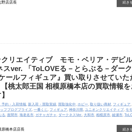
志野店店長
続き
ンクリエイティブ モモ・ベリア・デビ
スver. 「ToLOVEる－とらぶる－ダー
6スケールフィギュア』買い取りさせていた
【桃太郎王国 相模原橋本店の買取情報を
す】
・予約・入荷情報
,
新入荷・買取実績
,
買取強化中
,
ホビー
,
取り扱い商材
,
フィギュア
ッフブログ
プライズ
,
一番くじ
,
フィギュア
,
神奈川県
,
ユニオンクリエイティブ
,
モ
ぶる
,
座間市
,
海老名市
,
ガチャガチャ
,
ダークネスVer.
,
大和市
,
相模原市
,
綾瀬市
,
ToL
模原橋本店店長
続き