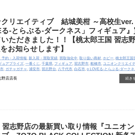
リエイティブ 結城美柑 ​～高校生ver.～
LOVEる-とらぶる-ダークネス」フィギュア
いただきました！！【桃太郎王国 習志
報をお知らせします】
・予約・入荷情報
,
新入荷・買取実績
,
買取強化中
,
取り扱い商材
,
ホビー
,
桃太郎王国
ギュア
プライズ
,
一番くじ
,
千葉県
,
フィギュア
,
習志野市
,
船橋市
,
ユニオンクリエイ
市
,
ガチャガチャ
,
浦安市
,
習志野台
,
八千代市
,
白石市
,
o ​LOVEる-とらぶる-ダーク
志野店店長
続き
 習志野店の最新買い取り情報『ユニオン