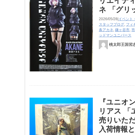
リエイティブ 
ネ ​「グ
2026/05/28|
イベント
スタッフブログ
,
フィ
条アカネ
,
鎌ヶ谷市
,
市
ッドマンユニバース
桃太郎王国習
『ユニオ
リアス 「
売りいただ
入荷情報