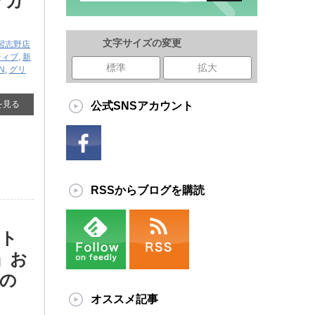
アカ
文字サイズの変更
習志野店
ティブ
,
新
標準
拡大
ON
,
グリ
を見る
公式SNSアカウント
RSSからブログを購読
スト
』お
店の
オススメ記事