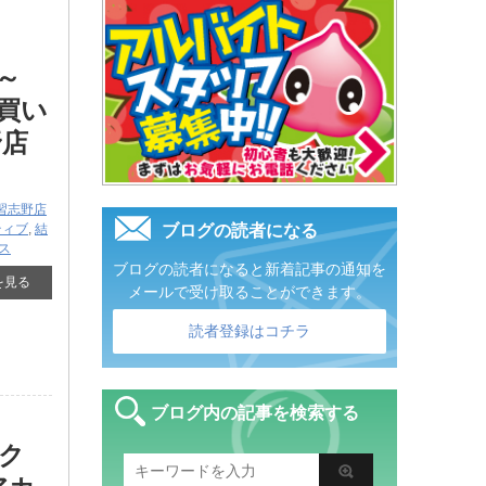
 ​
』買い
野店
習志野店
ティブ
,
結
ブログの読者になる
ネス
ブログの読者になると新着記事の通知を
を見る
メールで受け取ることができます。
読者登録はコチラ
ブログ内の記事を検索する
ク