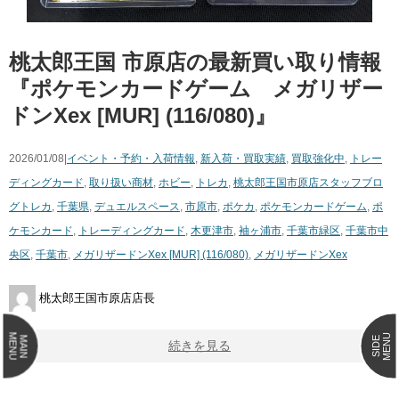
桃太郎王国 市原店の最新買い取り情報
『ポケモンカードゲーム メガリザー
ドンXex [MUR] (116/080)』
2026/01/08|
イベント・予約・入荷情報
,
新入荷・買取実績
,
買取強化中
,
トレー
ディングカード
,
取り扱い商材
,
ホビー
,
トレカ
,
桃太郎王国市原店スタッフブロ
グ
トレカ
,
千葉県
,
デュエルスペース
,
市原市
,
ポケカ
,
ポケモンカードゲーム
,
ポ
ケモンカード
,
トレーディングカード
,
木更津市
,
袖ヶ浦市
,
千葉市緑区
,
千葉市中
央区
,
千葉市
,
メガリザードンXex [MUR] (116/080)
,
メガリザードンXex
桃太郎王国市原店店長
MENU
MENU
MAIN
SIDE
続きを見る