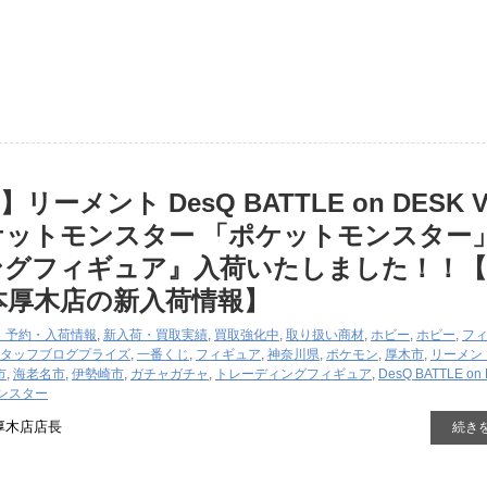
ーメント DesQ BATTLE on DESK Ve
ケットモンスター 「ポケットモンスター
ングフィギュア』入荷いたしました！！【
本厚木店の新入荷情報】
・予約・入荷情報
,
新入荷・買取実績
,
買取強化中
,
取り扱い商材
,
ホビー
,
ホビー
,
フ
タッフブログ
プライズ
,
一番くじ
,
フィギュア
,
神奈川県
,
ポケモン
,
厚木市
,
リーメン
市
,
海老名市
,
伊勢崎市
,
ガチャガチャ
,
トレーディングフィギュア
,
DesQ BATTLE on
モンスター
厚木店店長
続き