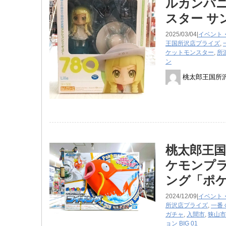
ルカンパニ
スター サ
2025/03/04|
イベント
王国所沢店
プライズ
,
ケットモンスター
,
所
ン
桃太郎王国所
桃太郎王国
ケモンプラ
ング「ポ
2024/12/09|
イベント
所沢店
プライズ
,
一番
ガチャ
,
入間市
,
狭山市
ョン BIG 01