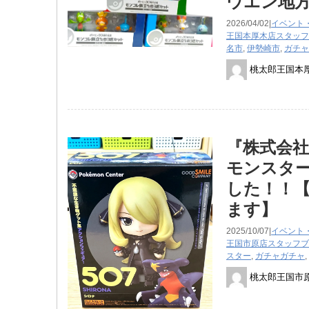
ウエン地
2026/04/02|
イベント
王国本厚木店スタッフ
名市
,
伊勢崎市
,
ガチャ
桃太郎王国本
『株式会社
モンスタ
した！！【
ます】
2025/10/07|
イベント
王国市原店スタッフブ
スター
,
ガチャガチャ
,
桃太郎王国市