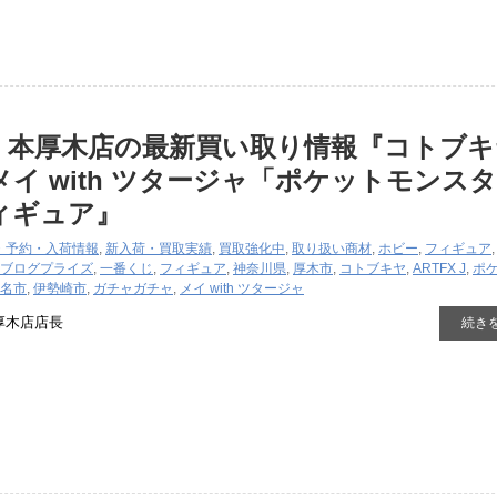
国 本厚木店の最新買い取り情報『コトブ
J ​メイ ​with ​ツタージャ「ポケットモンスタ
フィギュア』
・予約・入荷情報
,
新入荷・買取実績
,
買取強化中
,
取り扱い商材
,
ホビー
,
フィギュア
ブログ
プライズ
,
一番くじ
,
フィギュア
,
神奈川県
,
厚木市
,
コトブキヤ
,
ARTFX ​J
,
ポ
名市
,
伊勢崎市
,
ガチャガチャ
,
メイ ​with ​ツタージャ
厚木店店長
続き