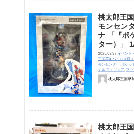
桃太郎王国
モンセンタ
ナ 「『
ター）」 
2025/03/27|
イベント
王国草加バイパス店ス
モンセンター
,
ポケッ
ナル フィギュア
,
フウ
桃太郎王国草
桃太郎王国