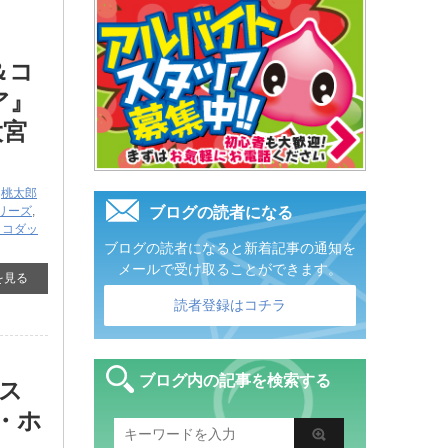
＆コ
ア』
大宮
,
桃太郎
シリーズ
,
ブログの読者になる
＆コダッ
ブログの読者になると新着記事の通知を
メールで受け取ることができます。
を見る
読者登録はコチラ
ブログ内の記事を検索する
ス
・ホ