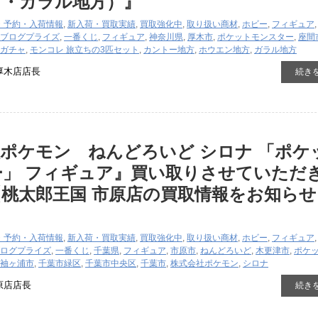
方・ガラル地方）』
・予約・入荷情報
,
新入荷・買取実績
,
買取強化中
,
取り扱い商材
,
ホビー
,
フィギュア
ブログ
プライズ
,
一番くじ
,
フィギュア
,
神奈川県
,
厚木市
,
ポケットモンスター
,
座間
ガチャ
,
モンコレ 旅立ちの3匹セット
,
カントー地方
,
ホウエン地方
,
ガラル地方
厚木店店長
続き
ポケモン ねんどろいど シロナ 「ポケ
ー」 フィギュア』買い取りさせていただ
桃太郎王国 市原店の買取情報をお知らせ
・予約・入荷情報
,
新入荷・買取実績
,
買取強化中
,
取り扱い商材
,
ホビー
,
フィギュア
ログ
プライズ
,
一番くじ
,
千葉県
,
フィギュア
,
市原市
,
ねんどろいど
,
木更津市
,
ポケ
袖ヶ浦市
,
千葉市緑区
,
千葉市中央区
,
千葉市
,
株式会社ポケモン
,
シロナ
原店店長
続き