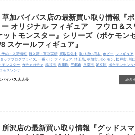
 草加バイパス店の最新買い取り情報『
ー オリジナル フィギュア フウロ＆ス
ポケットモンスター』シリーズ（ポケモン
1/8 スケールフィギュア』
・予約・入荷情報
,
新入荷・買取実績
,
買取強化中
,
取り扱い商材
,
ホビー
,
フィギュア
タッフブログ
プライズ
,
一番くじ
,
フィギュア
,
埼玉県
,
草加市
,
ポケモン
,
松戸市
,
川
トモンスター
,
ガチャガチャ
,
越谷市
,
吉川氏
,
三郷市
,
八潮市
,
足立区
,
ポケモンセンタ
ロ＆スワンナ
加バイパス店店長
続き
 所沢店の最新買い取り情報『グッドス