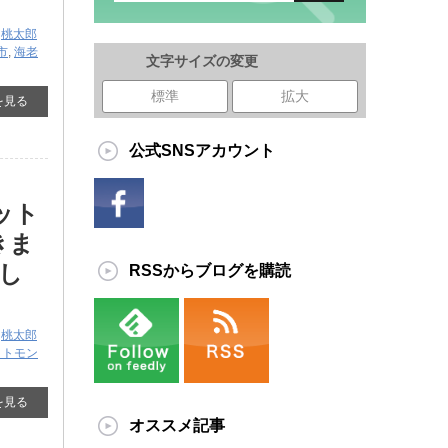
,
桃太郎
市
,
海老
文字サイズの変更
標準
拡大
を見る
公式SNSアカウント
ット
きま
し
RSSからブログを購読
,
桃太郎
ットモン
を見る
オススメ記事