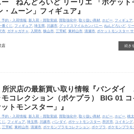
ー ねんどろいど リーリエ 「ポケット
ン・ムーン」フィギュア』
・予約・入荷情報
,
新入荷・買取実績
,
買取強化中
,
取り扱い商材
,
ホビー
,
フィギュア
一番くじ
,
フィギュア
,
埼玉県
,
川越市
,
グッドスマイルカンパニー
,
ねんどろいど
,
リ
沢市
,
ガチャガチャ
,
入間市
,
狭山市
,
三芳町
,
東村山市
,
清瀬市
,
ポケットモンスター 
沢店
続き
 所沢店の最新買い取り情報『バンダイ 
モコレクション（ポケプラ） BIG 01 
ケットモンスター」』
・予約・入荷情報
,
新入荷・買取実績
,
買取強化中
,
取り扱い商材
,
ホビー
,
ホビー
,
桃
くじ
,
フィギュア
,
埼玉県
,
川越市
,
バンダイ
,
ポケットモンスター
,
所沢市
,
コイキング
,
三芳町
,
東村山市
,
清瀬市
,
ポケモンプラモコレクション
,
ポケプラ
,
ポケモンプラモ