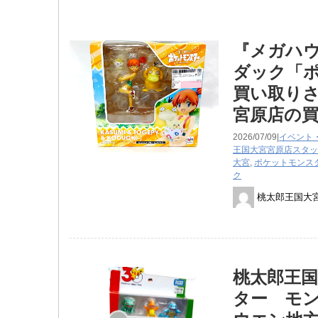
『メガハウ
ダック「
買い取りさ
宮原店の
2026/07/09|
イベント
王国大宮宮原店スタッ
大宮
,
ポケットモンス
ク
桃太郎王国大
桃太郎王国
ター モン