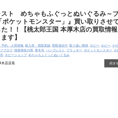
レスト めちゃもふぐっとぬいぐるみ～
「ポケットモンスター」』買い取りさせ
た！！【桃太郎王国 本厚木店の買取情報
します】
・予約・入荷情報
,
新入荷・買取実績
,
買取強化中
,
取り扱い商材
,
ホビー
,
ホビー
,
そ
フブログ
,
雑貨
神奈川県
,
厚木市
,
バンプレスト
,
ブラッキー
,
ポケットモンスター
,
ホ
市
,
ホビーショップ
,
めちゃもふぐっとぬいぐるみ
厚木店店長
続き