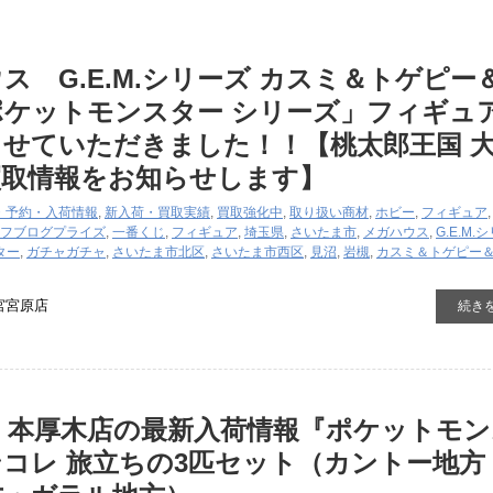
ス G.E.M.シリーズ カスミ＆トゲピー
ポケットモンスター シリーズ」フィギュ
せていただきました！！【桃太郎王国 
買取情報をお知らせします】
・予約・入荷情報
,
新入荷・買取実績
,
買取強化中
,
取り扱い商材
,
ホビー
,
フィギュア
フブログ
プライズ
,
一番くじ
,
フィギュア
,
埼玉県
,
さいたま市
,
メガハウス
,
G.E.M.
ター
,
ガチャガチャ
,
さいたま市北区
,
さいたま市西区
,
見沼
,
岩槻
,
カスミ＆トゲピー
宮宮原店
続き
 本厚木店の最新入荷情報『ポケットモン
コレ 旅立ちの3匹セット（カントー地方