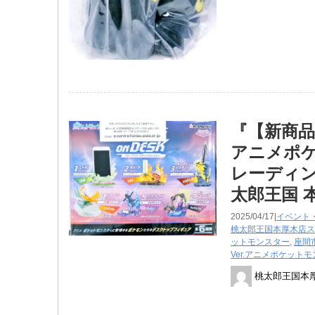
『【新商品】リ
アニメポ
レーディ
太郎王国 
2025/04/17|
イベント
桃太郎王国本厚木店ス
ットモンスター
,
座間
Ver.アニメポケット
桃太郎王国本