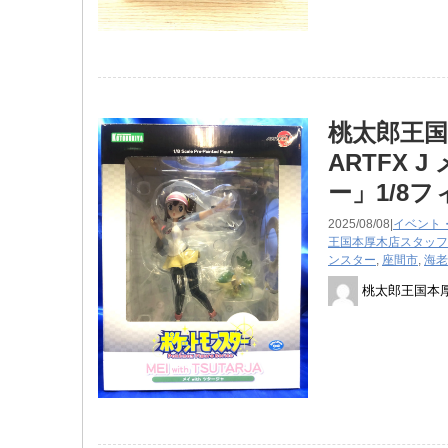
桃太郎王
ARTFX ​
ー」1/8
2025/08/08|
イベント
王国本厚木店スタッフ
ンスター
,
座間市
,
海老
桃太郎王国本