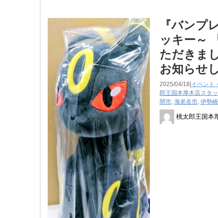
『バンプ
ッキー～ 
ただきまし
お知らせ
2025/04/18|
イベント
郎王国本厚木店スタッ
間市
,
海老名市
,
伊勢崎
桃太郎王国本