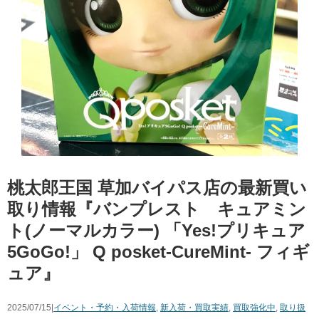
桃太郎王国 草加バイパス店の最新買い
取り情報『バンプレスト キュアミン
ト(ノーマルカラー) ​「Yes!プリキュア
5GoGo!」 ​Q ​posket-CureMint- フィギ
ュア』
2025/07/15|
イベント・予約・入荷情報
,
新入荷・買取実績
,
買取強化中
,
取り扱