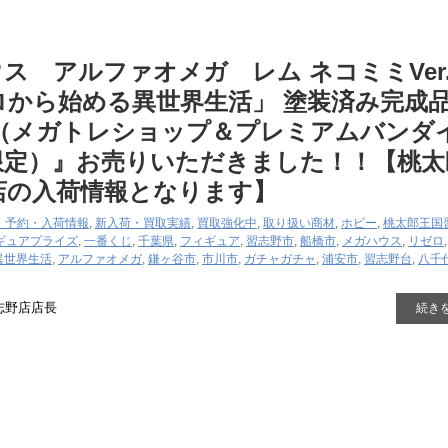
 アルファオメガ レム ​ネコミミVer. 
ロから始める異世界生活」 ​塗装済み完成
​（メガトレショップ＆プレミアムバンダ
限定）』お売りいただきました！！【桃太
店の入荷情報となります】
・予約・入荷情報
,
新入荷・買取実績
,
買取強化中
,
取り扱い商材
,
ホビー
,
桃太郎王国
ギュア
プライズ
,
一番くじ
,
千葉県
,
フィギュア
,
習志野市
,
船橋市
,
メガハウス
,
リゼロ
異世界生活
,
アルファオメガ
,
鎌ヶ谷市
,
市川市
,
ガチャガチャ
,
浦安市
,
習志野台
,
八千
志野店店長
続き