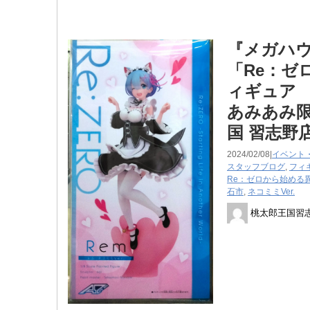
『メガハウス
「Re：ゼ
ィギュア 
あみあみ
国 習志野
2024/02/08|
イベント
スタッフブログ
,
フィ
Re：ゼロから始める
石市
,
ネコミミVer.
桃太郎王国習