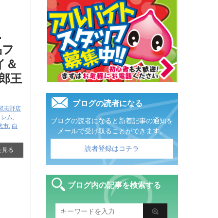
​
品フ
イ＆
郎王
ブログの読者になる
習志野店
,
レム
,
ブログの読者になると新着記事の通知を
代市
,
白
メールで受け取ることができます。
読者登録はコチラ
を見る
ブログ内の記事を検索する