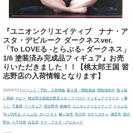
『ユニオンクリエイティブ ナナ・ア
スタ・デビルーク ​ダークネスver. ​
「To ​LOVEる ​-とらぶる- ​ダークネス」
​1/6 ​塗装済み完成品フィギュア』お売
りいただきました！！【桃太郎王国 習
志野店の入荷情報となります】
2025/07/11|
イベント・予約・入荷情報
,
新入荷・買取実績
,
買取強化中
,
取り扱
い商材
,
ホビー
,
桃太郎王国習志野店スタッフブログ
,
フィギュア
プライズ
,
一番
くじ
,
千葉県
,
フィギュア
,
習志野市
,
船橋市
,
ユニオンクリエイティブ
,
とらぶる
,
To ​LOVEる ​-とらぶる- ​ダークネス
,
鎌ヶ谷市
,
市川市
,
ガチャガチャ
,
浦安市
,
習志
野台
,
八千代市
,
白石市
,
ナナ・アスタ・デビルーク