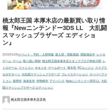
桃太郎王国 本厚木店の最新買い取り情
報『Newニンテンドー3DS LL 大乱闘
スマッシュブラザーズ エディショ
ン』
2025/01/29|
イベント・予約・入荷情報
,
新入荷・買取実績
,
買取強化中
,
レトロ
ゲーム
,
ゲーム
,
取り扱い商材
,
桃太郎王国本厚木店スタッフブログ
神奈川県
,
レ
トロゲーム
,
ファミコン
,
ネオジオ
,
ゲームボーイ
,
厚木市
,
PCエンジン
,
スマブラ
,
セガサターン
,
大乱闘スマッシュブラザーズ
,
プレイステーション
,
スーパーファ
ミコン
,
座間市
,
海老名市
,
伊勢崎市
,
アドバンス
,
Newニンテンドー3DS LL
,
大乱
闘スマッシュブラザーズ エディション
桃太郎王国本厚木店店長