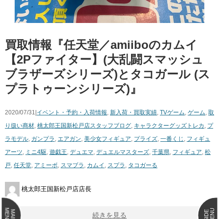
買取情報『任天堂／amiiboのカムイ
【2Pファイター】(大乱闘スマッシュ
ブラザーズシリーズ)とタコガール ​(ス
プラトゥーンシリーズ)』
2020/07/31|
イベント・予約・入荷情報
,
新入荷・買取実績
,
TVゲーム
,
ゲーム
,
取
り扱い商材
,
桃太郎王国新松戸店スタッフブログ
,
キャラクターグッズ
トレカ
,
プ
ラモデル
,
ガンプラ
,
エアガン
,
美少女フィギュア
,
プライズ
,
一番くじ
,
フィギュ
アーツ
,
ミニ4駆
,
遊戯王
,
デュエマ
,
デュエルマスターズ
,
千葉県
,
フィギュア
,
松
戸
,
任天堂
,
アミーボ
,
スマブラ
,
カムイ
,
スプラ
,
タコガーる
桃太郎王国新松戸店店長
MENU
MENU
MAIN
SIDE
続きを見る