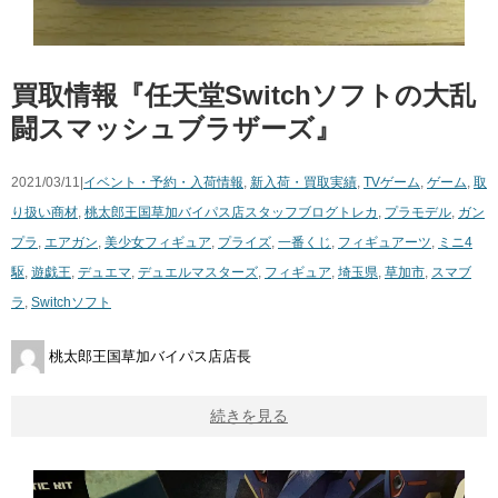
買取情報『任天堂Switchソフトの大乱
闘スマッシュブラザーズ』
2021/03/11|
イベント・予約・入荷情報
,
新入荷・買取実績
,
TVゲーム
,
ゲーム
,
取
り扱い商材
,
桃太郎王国草加バイパス店スタッフブログ
トレカ
,
プラモデル
,
ガン
プラ
,
エアガン
,
美少女フィギュア
,
プライズ
,
一番くじ
,
フィギュアーツ
,
ミニ4
駆
,
遊戯王
,
デュエマ
,
デュエルマスターズ
,
フィギュア
,
埼玉県
,
草加市
,
スマブ
ラ
,
Switchソフト
桃太郎王国草加バイパス店店長
続きを見る