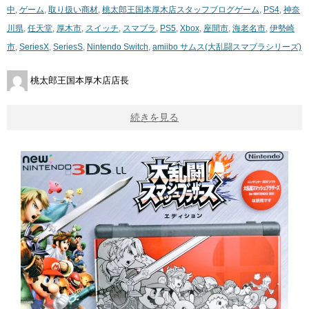
中
,
ゲーム
,
取り扱い商材
,
桃太郎王国本厚木店スタッフブログ
ゲーム
,
PS4
,
神奈
川県
,
任天堂
,
厚木市
,
スイッチ
,
スマブラ
,
PS5
,
Xbox
,
座間市
,
海老名市
,
伊勢崎
市
,
SeriesX
,
SeriesS
,
Nintendo Switch
,
amiibo ​サムス(大乱闘スマブラシリーズ)
桃太郎王国本厚木店店長
続きを見る