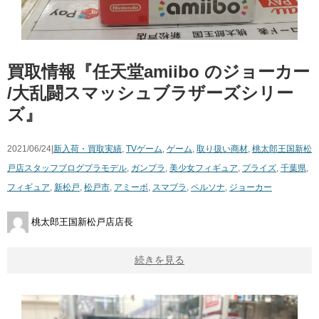
買取情報『任天堂amiibo のジョーカー
​/大乱闘スマッシュブラザーズシリー
ズ』
2021/06/24|
新入荷・買取実績
,
TVゲーム
,
ゲーム
,
取り扱い商材
,
桃太郎王国新松
戸店スタッフブログ
プラモデル
,
ガンプラ
,
美少女フィギュア
,
プライズ
,
千葉県
,
フィギュア
,
新松戸
,
松戸市
,
アミーボ
,
スマブラ
,
ペルソナ
,
ジョーカー
桃太郎王国新松戸店店長
続きを見る