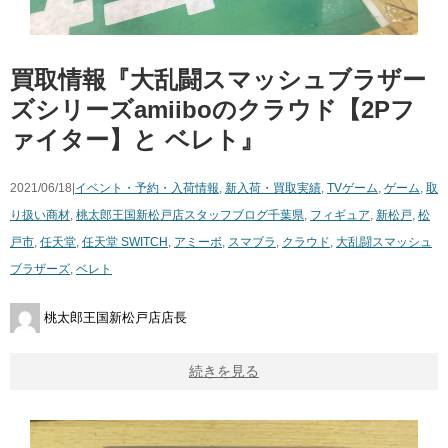
買取情報『大乱闘スマッシュブラザー
ズシリーズamiiboのクラウド【2Pフ
ァイター】と ​ベレト』
2021/06/18|
イベント・予約・入荷情報
,
新入荷・買取実績
,
TVゲーム
,
ゲーム
,
取
り扱い商材
,
桃太郎王国新松戸店スタッフブログ
千葉県
,
フィギュア
,
新松戸
,
松
戸市
,
任天堂
,
任天堂 ​SWITCH
,
アミーボ
,
スマブラ
,
クラウド
,
大乱闘スマッシュ
ブラザーズ
,
ベレト
桃太郎王国新松戸店店長
続きを見る