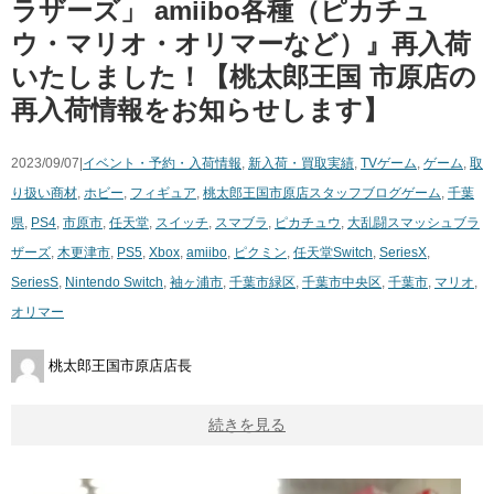
ラザーズ」 amiibo各種（ピカチュ
ウ・マリオ・オリマーなど）』再入荷
いたしました！【桃太郎王国 市原店の
再入荷情報をお知らせします】
2023/09/07|
イベント・予約・入荷情報
,
新入荷・買取実績
,
TVゲーム
,
ゲーム
,
取
り扱い商材
,
ホビー
,
フィギュア
,
桃太郎王国市原店スタッフブログ
ゲーム
,
千葉
県
,
PS4
,
市原市
,
任天堂
,
スイッチ
,
スマブラ
,
ピカチュウ
,
大乱闘スマッシュブラ
ザーズ
,
木更津市
,
PS5
,
Xbox
,
amiibo
,
ピクミン
,
任天堂Switch
,
SeriesX
,
SeriesS
,
Nintendo Switch
,
袖ヶ浦市
,
千葉市緑区
,
千葉市中央区
,
千葉市
,
マリオ
,
オリマー
桃太郎王国市原店店長
続きを見る