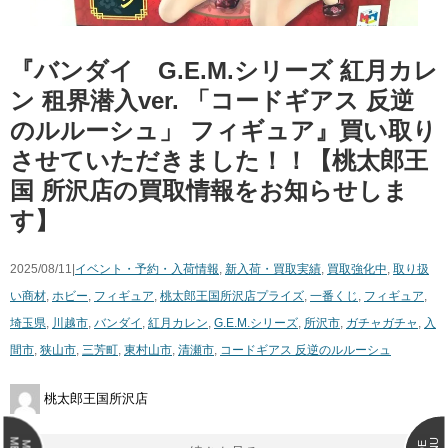
『バンダイ G.E.M.シリーズ 紅月カレ
ン 租界潜入ver. 「コードギアス 反逆
のルルーシュ」 フィギュア』買い取り
させていただきました！！【桃太郎王
国 所沢店の買取情報をお知らせしま
す】
2025/08/11|
イベント・予約・入荷情報
,
新入荷・買取実績
,
買取強化中
,
取り扱
い商材
,
ホビー
,
フィギュア
,
桃太郎王国所沢店
プライズ
,
一番くじ
,
フィギュア
,
埼玉県
,
川越市
,
バンダイ
,
紅月カレン
,
G.E.M.シリーズ
,
所沢市
,
ガチャガチャ
,
入
間市
,
狭山市
,
三芳町
,
東村山市
,
清瀬市
,
コードギアス 反逆のルルーシュ
桃太郎王国所沢店