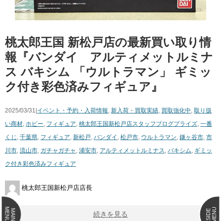
桃太郎王国 新松戸店の最新買い取り情
報『バンダイ アルティメットルミナ
ス バキシム 「ウルトラマン」 ギミッ
ク付き彩色済みフィギュア』
2025/03/31|
イベント・予約・入荷情報
,
新入荷・買取実績
,
買取強化中
,
取り扱
い商材
,
ホビー
,
フィギュア
,
桃太郎王国新松戸店スタッフブログ
プライズ
,
一番
くじ
,
千葉県
,
フィギュア
,
新松戸
,
バンダイ
,
松戸市
,
ウルトラマン
,
鎌ヶ谷市
,
市
川市
,
流山市
,
ガチャガチャ
,
浦安市
,
アルティメットルミナス
,
バキシム
,
ギミッ
ク付き彩色済みフィギュア
桃太郎王国新松戸店店長
MENU
MENU
MAIN
SIDE
続きを見る