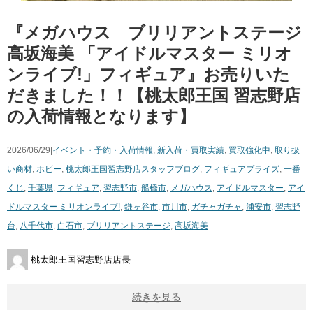
『メガハウス ブリリアントステージ
​高坂海美 ​「アイドルマスター ​ミリオ
ンライブ!」フィギュア』お売りいた
だきました！！【桃太郎王国 習志野店
の入荷情報となります】
2026/06/29|
イベント・予約・入荷情報
,
新入荷・買取実績
,
買取強化中
,
取り扱
い商材
,
ホビー
,
桃太郎王国習志野店スタッフブログ
,
フィギュア
プライズ
,
一番
くじ
,
千葉県
,
フィギュア
,
習志野市
,
船橋市
,
メガハウス
,
アイドルマスター
,
アイ
ドルマスター ​ミリオンライブ!
,
鎌ヶ谷市
,
市川市
,
ガチャガチャ
,
浦安市
,
習志野
台
,
八千代市
,
白石市
,
ブリリアントステージ
,
高坂海美
桃太郎王国習志野店店長
続きを見る