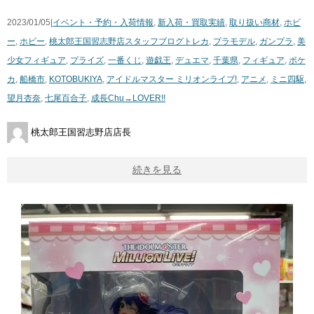
2023/01/05|
イベント・予約・入荷情報
,
新入荷・買取実績
,
取り扱い商材
,
ホビ
ー
,
ホビー
,
桃太郎王国習志野店スタッフブログ
トレカ
,
プラモデル
,
ガンプラ
,
美
少女フィギュア
,
プライズ
,
一番くじ
,
遊戯王
,
デュエマ
,
千葉県
,
フィギュア
,
ポケ
カ
,
船橋市
,
KOTOBUKIYA
,
アイドルマスター ​ミリオンライブ!
,
アニメ
,
ミニ四駆
,
望月杏奈
,
七尾百合子
,
成長Chu→LOVER!!
桃太郎王国習志野店店長
続きを見る