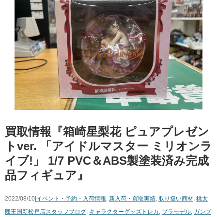
買取情報『箱崎星梨花 ​ピュアプレゼン
トver. ​「アイドルマスター ​ミリオンラ
イブ!」 ​1/7 ​PVC＆ABS製塗装済み完成
品フィギュア』
2022/08/10|
イベント・予約・入荷情報
,
新入荷・買取実績
,
取り扱い商材
,
桃太
郎王国新松戸店スタッフブログ
,
キャラクターグッズ
トレカ
,
プラモデル
,
ガンプ