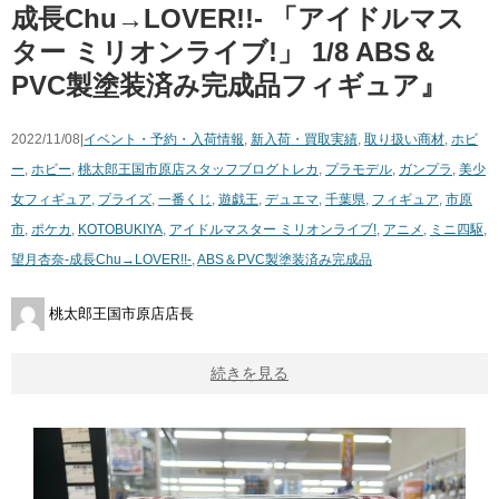
成長Chu→LOVER!!- ​「アイドルマス
ター ​ミリオンライブ!」 ​1/8 ​ABS＆
PVC製塗装済み完成品フィギュア』
2022/11/08|
イベント・予約・入荷情報
,
新入荷・買取実績
,
取り扱い商材
,
ホビ
ー
,
ホビー
,
桃太郎王国市原店スタッフブログ
トレカ
,
プラモデル
,
ガンプラ
,
美少
女フィギュア
,
プライズ
,
一番くじ
,
遊戯王
,
デュエマ
,
千葉県
,
フィギュア
,
市原
市
,
ポケカ
,
KOTOBUKIYA
,
アイドルマスター ​ミリオンライブ!
,
アニメ
,
ミニ四駆
,
望月杏奈-成長Chu→LOVER!!-
,
​ABS＆PVC製塗装済み完成品
桃太郎王国市原店店長
続きを見る