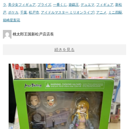
ラ
,
美少女フィギュア
,
プライズ
,
一番くじ
,
遊戯王
,
デュエマ
,
フィギュア
,
新松
戸
,
ポケカ
,
千葉
,
松戸市
,
アイドルマスター ​ミリオンライブ!
,
アニメ
,
ミニ四駆
,
箱崎星梨花
桃太郎王国新松戸店店長
続きを見る