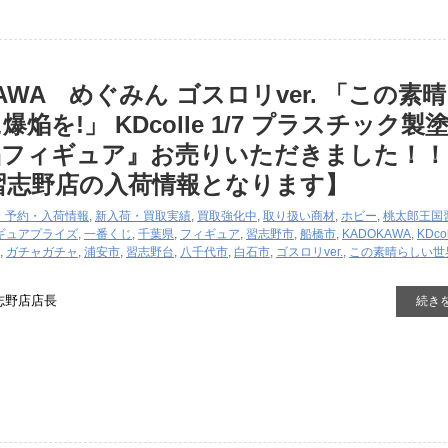
AWA めぐみん ​ゴスロリver. ​「この素
を!」 ​KDcolle ​1/7 ​プラスチック製
品フィギュア』お売りいただきました！！
習志野店の入荷情報となります】
・予約・入荷情報
,
新入荷・買取実績
,
買取強化中
,
取り扱い商材
,
ホビー
,
桃太郎王国
ギュア
プライズ
,
一番くじ
,
千葉県
,
フィギュア
,
習志野市
,
船橋市
,
KADOKAWA
,
KDcol
,
ガチャガチャ
,
浦安市
,
習志野台
,
八千代市
,
白石市
,
ゴスロリver.
,
この素晴らしい世
志野店店長
続き