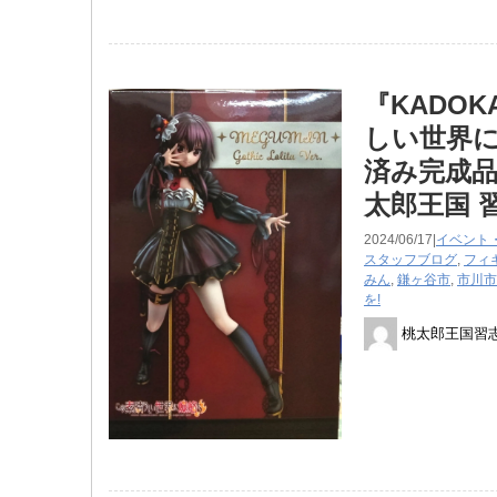
『KADOK
しい世界に爆焔
済み完成
太郎王国 
2024/06/17|
イベント
スタッフブログ
,
フィ
みん
,
鎌ヶ谷市
,
市川市
を!
桃太郎王国習