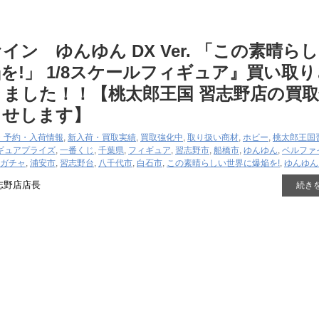
ン ゆんゆん ​DX ​Ver. ​「この素晴ら
を!」 ​1/8スケールフィギュア』買い取
ました！！【桃太郎王国 習志野店の買
らせします】
・予約・入荷情報
,
新入荷・買取実績
,
買取強化中
,
取り扱い商材
,
ホビー
,
桃太郎王国
ギュア
プライズ
,
一番くじ
,
千葉県
,
フィギュア
,
習志野市
,
船橋市
,
ゆんゆん
,
ベルファ
ガチャ
,
浦安市
,
習志野台
,
八千代市
,
白石市
,
この素晴らしい世界に爆焔を!
,
ゆんゆん ​D
志野店店長
続き