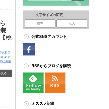
文字サイズの変更
晴ら
標準
拡大
塗装
【桃
公式SNSアカウント
習志野店
le
,
めぐ
界に爆焔
RSSからブログを購読
を見る
オススメ記事