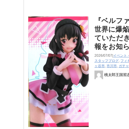
『ベルファイ
世界に爆焔
ていただき
報をお知
2026/07/07|
イベント
スタッフブログ
,
フィ
ヶ谷市
,
市川市
,
ガチャ
桃太郎王国習