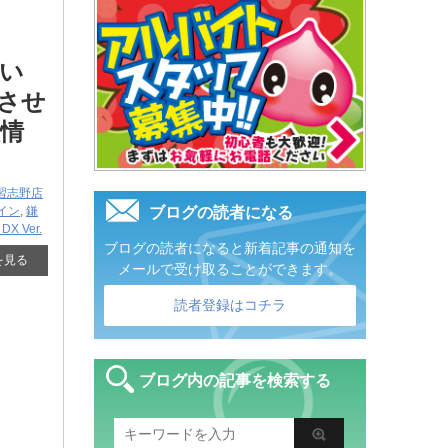
しい
りさせ
取情
習志野店
イン
,
鎌
ブログの読者になる
X ​Ver.
ブログの読者になると新着記事の通知を
を見る
メールで受け取ることができます。
読者登録はコチラ
ブログ内の記事を検索する